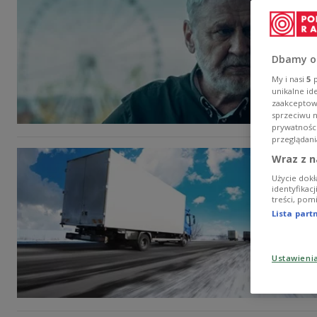
Dbamy o
My i nasi
5
p
unikalne id
zaakceptowa
sprzeciwu 
prywatnośc
przeglądani
Wraz z n
Użycie dokł
identyfikac
treści, pom
Lista par
Ustawieni