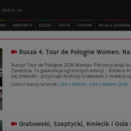
 RADIA SA
RKA
KIEROWCY
DZIECI
TEATR
CHOPIN
PR DLA ZAGRAN

Rusza 4. Tour de Pologne Women. Na l
Ruszył Tour de Pologne 2026 Woman. Pierwszy etap licz
Zamościa. To gwarancja ogromnych emocji. - Kobiece ko
się zmieniło - przyznaje Andrzej Grabowski z redakcji 
Zobacz więcej na temat:
Lato z Radiem
Lato z Radiem 2026
Grabowski, Szeptycki, Kmiecik i Gola