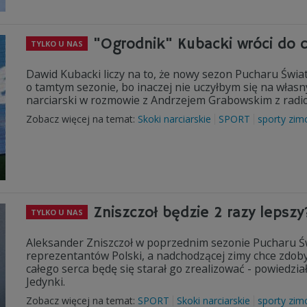
"Ogrodnik" Kubacki wróci do 
TYLKO U NAS
Dawid Kubacki liczy na to, że nowy sezon Pucharu Świat
o tamtym sezonie, bo inaczej nie uczyłbym się na własn
narciarski w rozmowie z Andrzejem Grabowskim z radio
Zobacz więcej na temat:
Skoki narciarskie
SPORT
sporty zi
Zniszczoł będzie 2 razy lepszy
TYLKO U NAS
Aleksander Zniszczoł w poprzednim sezonie Pucharu Św
reprezentantów Polski, a nadchodzącej zimy chce zdoby
całego serca będę się starał go zrealizować - powiedz
Jedynki.
Zobacz więcej na temat:
SPORT
Skoki narciarskie
sporty zi