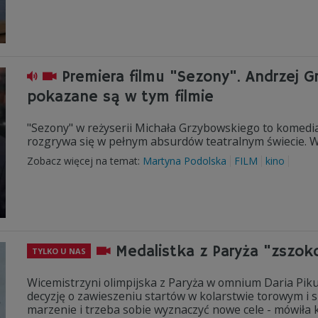
Premiera filmu "Sezony". Andrzej G
pokazane są w tym filmie
"Sezony" w reżyserii Michała Grzybowskiego to komedia
rozgrywa się w pełnym absurdów teatralnym świecie. W 
Zobacz więcej na temat:
Martyna Podolska
FILM
kino
Medalistka z Paryża "zszok
TYLKO U NAS
Wicemistrzyni olimpijska z Paryża w omnium Daria Pikul
decyzję o zawieszeniu startów w kolarstwie torowym i sk
marzenie i trzeba sobie wyznaczyć nowe cele - mówił