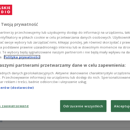
"Morfeusz" w reżyserii Macieja Migasa to nowy polski se
platformie SkyShowtime. W obsadzie m.in. Andrzej Grabo
Zobacz więcej na temat:
KULTURA
FILM
serial
Mateusz Kmi
 Twoją prywatność
artnerzy przechowujemy lub uzyskujemy dostęp do informacji na urządzeniu, taki
entyfikatory w plikach cookie w celu przetwarzania danych osobowych. Użytkown
ć swoje wybory lub zarządzać nimi, klikając poniżej, jak również skorzystać z pra
na podstawie prawnie uzasadnionego interesu lub w dowolnym momencie na stroni
i. Te wybory będą sygnalizowane naszym partnerom i nie będą miały wpływu na d
a.
Polityka prywatności
Kto w święta nie zje pierogów?
aszymi partnerami przetwarzamy dane w celu zapewnienia:
adnych danych geolokalizacyjnych. Aktywne skanowanie charakterystyki urządzen
W tym szczególnym okresie, kiedy większość z nas siada 
ji. Przechowywanie informacji na urządzeniu lub dostęp do nich. Spersonalizowane
iar reklam i treści, badnie odbiorców i ulepszanie usług.
tacy, dla których te dni wcale nie różnią się od innych.
by inni mogli świętować.
tnerów (dostawców)
Zobacz więcej na temat:
święta
a zaawansowane
Odrzucenie wszystkich
Akceptuj