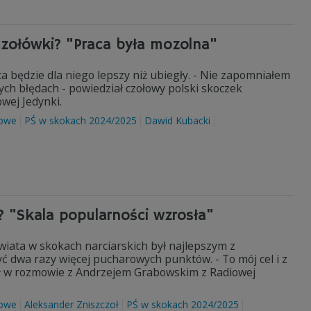
czołówki? "Praca była mozolna"
a będzie dla niego lepszy niż ubiegły. - Nie zapomniałem
ych błędach - powiedział czołowy polski skoczek
wej Jedynki.
mowe
PŚ w skokach 2024/2025
Dawid Kubacki
? "Skala popularności wzrosła"
iata w skokach narciarskich był najlepszym z
ć dwa razy więcej pucharowych punktów. - To mój cel i z
iał w rozmowie z Andrzejem Grabowskim z Radiowej
mowe
Aleksander Zniszczoł
PŚ w skokach 2024/2025