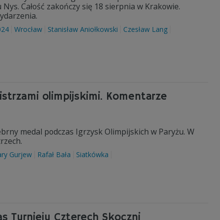
 Nys. Całość zakończy się 18 sierpnia w Krakowie.
ydarzenia.
024
Wrocław
Stanisław Aniołkowski
Czesław Lang
istrzami olimpijskimi. Komentarze
ebrny medal podczas Igrzysk Olimpijskich w Paryżu. W
trzech.
ry Gurjew
Rafał Bała
Siatkówka
s Turnieju Czterech Skoczni