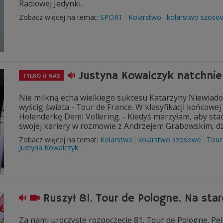
Radiowej Jedynki.
Zobacz więcej na temat:
SPORT
Kolarstwo
kolarstwo szoso
Justyna Kowalczyk natchni
TYLKO U NAS
Nie milkną echa wielkiego sukcesu Katarzyny Niewiadom
wyścig świata - Tour de France. W klasyfikacji końcowe
Holenderkę Demi Vollering. - Kiedyś marzyłam, aby st
swojej kariery w rozmowie z Andrzejem Grabowskim, dz
Zobacz więcej na temat:
Kolarstwo
kolarstwo szosowe
Tour
Justyna Kowalczyk
Ruszył 81. Tour de Pologne. Na sta
Za nami uroczyste rozpoczęcie 81. Tour de Pologne. Pel