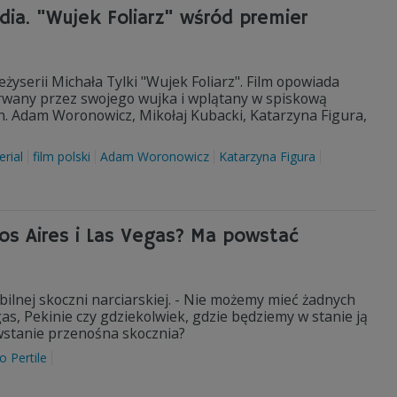
ia. "Wujek Foliarz" wśród premier
żyserii Michała Tylki "Wujek Foliarz". Film opowiada
porwany przez swojego wujka i wplątany w spiskową
in. Adam Woronowicz, Mikołaj Kubacki, Katarzyna Figura,
erial
film polski
Adam Woronowicz
Katarzyna Figura
nos Aires i Las Vegas? Ma powstać
lnej skoczni narciarskiej. - Nie możemy mieć żadnych
s, Pekinie czy gdziekolwiek, gdzie będziemy w stanie ją
owstanie przenośna skocznia?
o Pertile