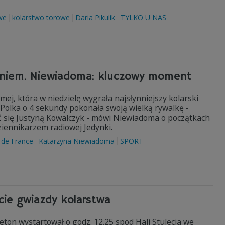
we
kolarstwo torowe
Daria Pikulik
TYLKO U NAS
eniem. Niewiadoma: kluczowy moment
ej, która w niedzielę wygrała najsłynniejszy kolarski
j Polka o 4 sekundy pokonała swoją wielką rywalkę -
ać się Justyną Kowalczyk - mówi Niewiadoma o początkach
iennikarzem radiowej Jedynki.
 de France
Katarzyna Niewiadoma
SPORT
rcie gwiazdy kolarstwa
eton wystartował o godz. 12.25 spod Hali Stulecia we