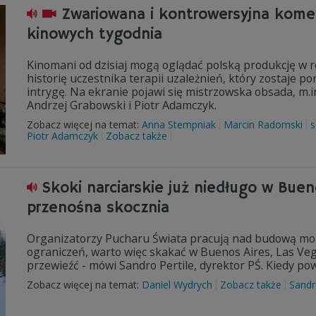
Zwariowana i kontrowersyjna komed
kinowych tygodnia
Kinomani od dzisiaj mogą oglądać polską produkcję w re
historię uczestnika terapii uzależnień, który zostaje 
intrygę. Na ekranie pojawi się mistrzowska obsada, m.
Andrzej Grabowski i Piotr Adamczyk.
Zobacz więcej na temat:
Anna Stempniak
Marcin Radomski
s
Piotr Adamczyk
Zobacz także
Skoki narciarskie już niedługo w Bue
przenośna skocznia
Organizatorzy Pucharu Świata pracują nad budową mobi
ograniczeń, warto więc skakać w Buenos Aires, Las Vega
przewieźć - mówi Sandro Pertile, dyrektor PŚ. Kiedy p
Zobacz więcej na temat:
Daniel Wydrych
Zobacz także
Sandr