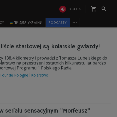
shopping_cart


SŁUCHAJ

ICY
ПР ДЛЯ УКРАЇНИ
PODCASTY
iście startowej są kolarskie gwiazdy!
y 138,4 kilometry i prowadzi z Tomasza Lubelskiego do
larstwo na przestrzeni ostatnich kilkunastu lat bardzo
sportowej Programu 1 Polskiego Radia.
Tour de Pologne
Kolarstwo
 w serialu sensacyjnym "Morfeusz"