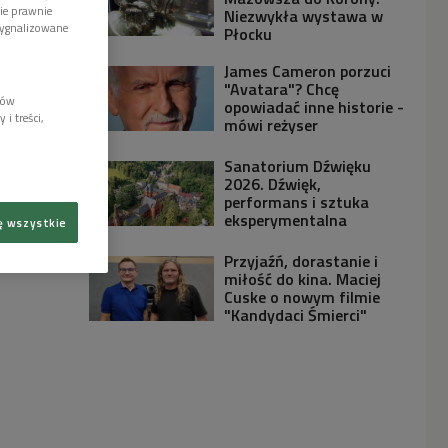
wie prawnie
Niezwykła wystawa w
sygnalizowane
Płocku
James Cameron porzuci
"Avatara"? Chcę
lów
opowiadać inne historie -
i treści,
mówi reżyser
Sanatorium Dźwięku
2026. Dźwięk,
performans i sztuka
eksperymentalna
ę wszystkie
Przyjaźń, dorastanie i
miłość do kina. Maciej
Cuske o nowym filmie
"Kandydaci Śmierci"