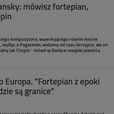
ansky: mówisz fortepian,
opin
akiego kompozytora, wywołującego równie mocne
 myśląc o Paganinim, widzimy od razu skrzypce, ale on
ialny jak Chopin - mówił w Dwójce rosyjski pianista.
go Europa. "Fortepian z epoki
dzie są granice"
ograniczenia instrumentu z czasu Chopina, łatwiej jest