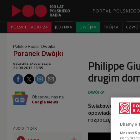
PORTAL POLSKIEGO
POLSKIE RADIO 24
JEDYNKA
DWÓJKA
TRÓJKA
CZWÓ
Polskie Radio
Dwójka
Poranek Dwójki
Philippe Gi
ostatnia aktualizacja:
24.08.2015 15:35
drugim do
Obserwuj nas na
Google News
Światowej sławy pian
opowiadał w Dwójce o
rozpoczęła się po w
Dbamy o 
1 plik
AUDIO
My i nasi
5
p
identyfikat