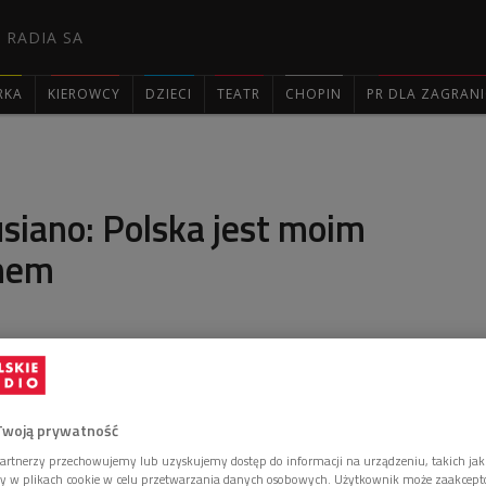
 RADIA SA
RKA
KIEROWCY
DZIECI
TEATR
CHOPIN
PR DLA ZAGRAN

usiano: Polska jest moim
mem
ista i uczestnik festiwalu "Chopin i jego Europa"
 swoich związkach z Polską i karierze, która
ygraniu Konkursu Chopinowskiego.
Twoją prywatność
artnerzy przechowujemy lub uzyskujemy dostęp do informacji na urządzeniu, takich jak
ory w plikach cookie w celu przetwarzania danych osobowych. Użytkownik może zaakcep