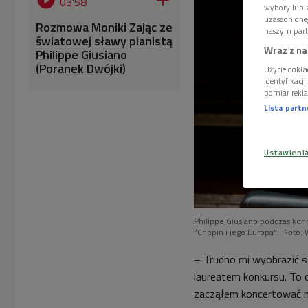


03'58
wybory lub z
uzasadnione
Rozmowa Moniki Zając ze
naszym part
światowej sławy pianistą
Wraz z na
Philippe Giusiano
(Poranek Dwójki)
Użycie dokła
identyfikacj
pomiar rekla
Lista part
Ustawieni
Philippe Giusiano podczas kon
"Chopin i jego Europa"
Foto: 
– Trudno mi wyobrazić so
laureatem konkursu. To 
zacząłem koncertować na