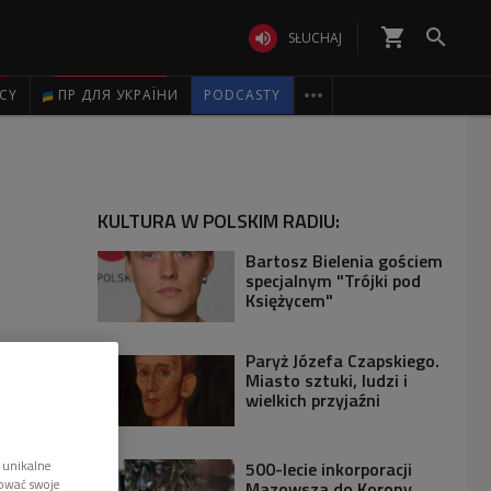
shopping_cart


SŁUCHAJ

ICY
ПР ДЛЯ УКРАЇНИ
PODCASTY
KULTURA W POLSKIM RADIU:
Bartosz Bielenia gościem
specjalnym "Trójki pod
Księżycem"
Paryż Józefa Czapskiego.
Miasto sztuki, ludzi i
wielkich przyjaźni
500-lecie inkorporacji
 unikalne
tować swoje
Mazowsza do Korony.