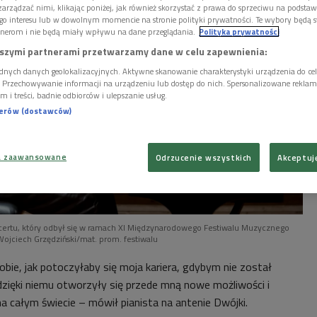
arządzać nimi, klikając poniżej, jak również skorzystać z prawa do sprzeciwu na podsta
go interesu lub w dowolnym momencie na stronie polityki prywatności. Te wybory będą 
nerom i nie będą miały wpływu na dane przeglądania.
Polityka prywatności
szymi partnerami przetwarzamy dane w celu zapewnienia:
dnych danych geolokalizacyjnych. Aktywne skanowanie charakterystyki urządzenia do ce
i. Przechowywanie informacji na urządzeniu lub dostęp do nich. Spersonalizowane reklamy 
m i treści, badnie odbiorców i ulepszanie usług.
nerów (dostawców)
a zaawansowane
Odrzucenie wszystkich
Akceptuj
certu, który odbył się w ramach XI Międzynarodowego Festiwalu Muzycznego
Wojciech Grzędziński/mat. prom. festiwalu
bie, jak potoczyłaby się moja kariera, gdybym nie został
dzięki niemu otworzyły się przede mną nowe możliwości i
 całym świecie – mówił pianista na antenie Dwójki.