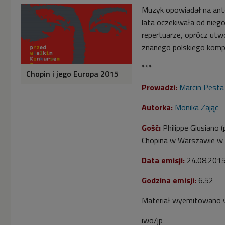
Muzyk opowiadał na anten
lata oczekiwała od niego
repertuarze, oprócz utwo
znanego polskiego komp
***
Chopin i jego Europa 2015
Prowadzi:
Marcin Pesta
Autorka:
Monika Zając
Gość:
Philippe Giusiano 
Chopina w Warszawie w r
Data emisji:
24.08.201
Godzina emisji:
6.52
Materiał wyemitowano 
iwo/jp