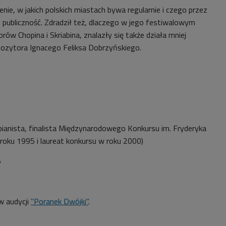
ie, w jakich polskich miastach bywa regularnie i czego przez
 publiczność. Zdradził też, dlaczego w jego festiwalowym
rów Chopina i Skriabina, znalazły się także działa mniej
ozytora Ignacego Feliksa Dobrzyńskiego.
(pianista, finalista Międzynarodowego Konkursu im. Fryderyka
oku 1995 i laureat konkursu w roku 2000)
5
w audycji
"Poranek Dwójki"
.