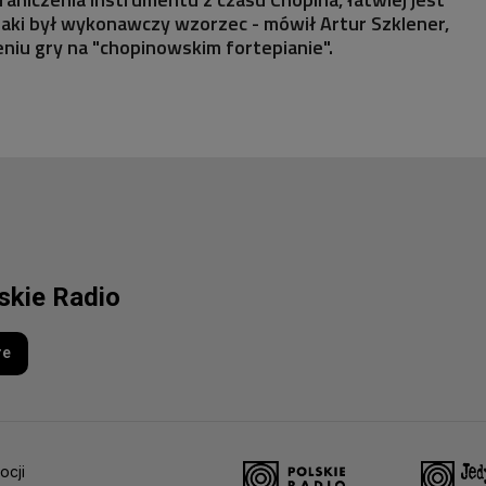
jaki był wykonawczy wzorzec - mówił Artur Szklener,
niu gry na "chopinowskim fortepianie".
lskie Radio
re
ocji