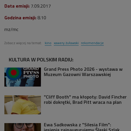
Data emisji:
7
.09.2017
Godzina emisji:
8.10
mz/mc
Zobacz więcej na temat:
kino
xawery żuławski
rekomendacje
KULTURA W POLSKIM RADIU:
Grand Press Photo 2026 - wystawa w
Muzeum Gazowni Warszawskiej
"Cliff Booth" ma kłopoty: David Fincher
robi dokrętki, Brad Pitt wraca na plan
Ewa Sadkowska z "Silesia Film":
jesienią zainaugurujemy Śląski Szlak