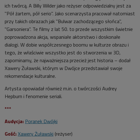
ich twórcą. A Billy Wilder jako reżyser odpowiedzialny jest za
"Pół żartem, pół serio". Jako scenarzysta pracował natomiast
przy takich obrazach jak "Bulwar zachodzącego słońca",
"Garsoniera". Te filmy z lat 50. to przede wszystkim świetnie
poprowadzona akcja, wspaniałe aktorstwo i doskonałe
dialogi. W dobie współczesnego boomu w kulturze obrazu i
tego, że właściwie wszystko jest do stworzenia w 3D,
zapominamy, że najważniejsza przecież jest historia – dodał
Xawery Żuławski, którym w Dwójce przedstawiał swoje
rekomendacje kulturalne.
Artysta opowiadał również m.in. o twórczości Audrey
Hepburn i fenomenie seriali.
***
Audycja:
Poranek Dwójki
Gość:
Xawery Żuławski
(reżyser)