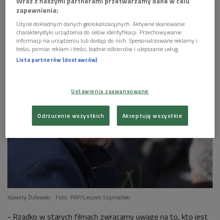
Wraz z naszymi partnerami przetwarzamy dane w celu
zapewnienia:


01'27
Użycie dokładnych danych geolokalizacyjnych. Aktywne skanowanie
charakterystyki urządzenia do celów identyfikacji. Przechowywanie
Xawery Żuławski o książce Doroty Masłowskiej
informacji na urządzeniu lub dostęp do nich. Spersonalizowane reklamy i
"Jak przejąć kontrolę nad światem, nie wychodząc
treści, pomiar reklam i treści, badnie odbiorców i ulepszanie usług.
z domu" (Poranek Dwójki)
Lista partnerów (dostawców)


02'43
Ustawienia zaawansowane
Xawery Żuławski o współczesnym fenomenie
seriali (Poranek Dwójki)
Odrzucenie wszystkich
Akceptuję wszystkie


01'51
Xawery Żuławski o swych inspiracjach muzycznych
(Poranek Dwójki)
Xawery Żuławski
Foto: PAP/Leszek Szymański
- Rzadko w starych filmach zwracamy uwagę na to, kto jest