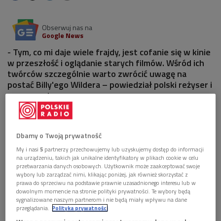
Obserwuj nas na
Google News
- Tym, co mi daje wiele frajdy, jest cofanie się w kinie
w przeszłość i oglądanie starych filmów. Wśród ich
twórców szczególnie warto zwrócić uwagę na
postać Billy'ego Wildera – powiedział polski reżyser i
scenarzysta.
5 plików
AUDIO
Dbamy o Twoją prywatność


02'12
My i nasi
5
partnerzy przechowujemy lub uzyskujemy dostęp do informacji
Xawery Żuławski opowiada o twórczość Billy’ego
na urządzeniu, takich jak unikalne identyfikatory w plikach cookie w celu
Wildera (Poranek Dwójki)
przetwarzania danych osobowych. Użytkownik może zaakceptować swoje
wybory lub zarządzać nimi, klikając poniżej, jak również skorzystać z
prawa do sprzeciwu na podstawie prawnie uzasadnionego interesu lub w


03'07
dowolnym momencie na stronie polityki prywatności. Te wybory będą
sygnalizowane naszym partnerom i nie będą miały wpływu na dane
Xawery Żuławski poleca twórczość filmową
przeglądania.
Polityka prywatności
Audrey Hepburn (Poranek Dwójki)