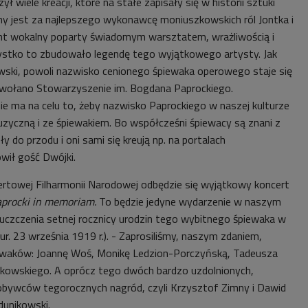
 wiele kreacji, które na stałe zapisały się w historii sztuki
ny jest za najlepszego wykonawcę moniuszkowskich ról Jontka i
ent wokalny poparty świadomym warsztatem, wrażliwością i
ystko to zbudowało legendę tego wyjątkowego artysty. Jak
ski, powoli nazwisko cenionego śpiewaka operowego staje się
wołano Stowarzyszenie im. Bogdana Paprockiego.
e ma na celu to, żeby nazwisko Paprockiego w naszej kulturze
uzyczną i ze śpiewakiem. Bo współcześni śpiewacy są znani z
ły do przodu i oni sami się kreują np. na portalach
wił gość Dwójki.
ertowej Filharmonii Narodowej odbędzie się wyjątkowy koncert
aprocki in memoriam.
To b
ędzie jedyne wydarzenie w naszym
 uczczenia setnej rocznicy urodzin tego wybitnego śpiewaka w
ur. 23 września 1919 r.).
- Zaprosiliśmy, naszym zdaniem,
iewaków: Joannę Woś, Monikę Ledzion-Porczyńską, Tadeusza
nikowskiego. A oprócz tego dwóch bardzo uzdolnionych,
bywców tegorocznych nagród, czyli Krzysztof Zimny i Dawid
dunikowski.