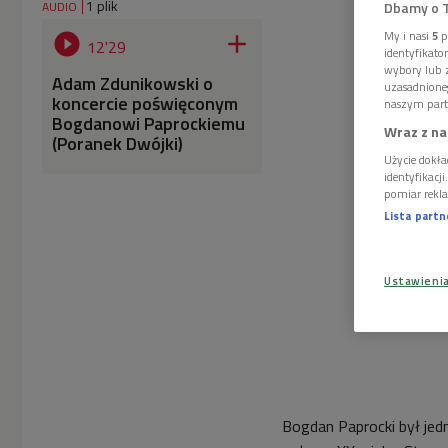
1 plik
AUDIO
Dbamy o 
My i nasi
5
p


12'29
identyfikat
wybory lub z
Adam Zdunikowski o
uzasadnione
koncercie poświęconym
naszym part
Bogdanowi Paprockiemu
Wraz z na
(Poranek Dwójki)
Użycie dokła
identyfikacj
pomiar rekla
Lista part
Ustawieni
Bogdan Paprocki był jed