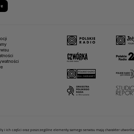
re
ocji
amy
rwisu
atności
ywatności
we
riały i ich części oraz poszczególne elementy samego serwisu mają charakter utwor