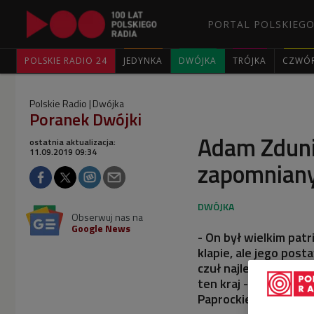
PORTAL POLSKIEGO
POLSKIE RADIO 24
JEDYNKA
DWÓJKA
TRÓJKA
CZWÓ
Polskie Radio
Dwójka
Poranek Dwójki
Adam Zdunik
ostatnia aktualizacja:
11.09.2019 09:34
zapomnian
Obserwuj nas na
Google News
- On był wielkim patr
klapie, ale jego post
czuł najlepiej i, mim
ten kraj - mówił goś
Paprockiego.