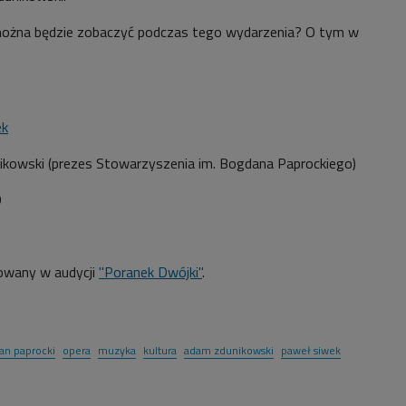
można będzie zobaczyć podczas tego wydarzenia? O tym w
ek
ikowski (prezes Stowarzyszenia im. Bogdana Paprockiego)
9
owany w audycji
"Poranek Dwójki"
.
an paprocki
opera
muzyka
kultura
adam zdunikowski
paweł siwek