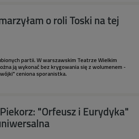
marzyłam o roli Toski na tej
lubionych partii. W warszawskim Teatrze Wielkim
żna ją wykonać bez krygowania się z wolumenem -
ójki" ceniona sporanistka.
iekorz: "Orfeusz i Eurydyka"
 uniwersalna