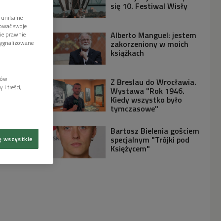
się 10. Festiwal Wisły
 unikalne
tować swoje
Alberto Manguel: jestem
wie prawnie
zakorzeniony w moich
sygnalizowane
książkach
lów
Z Breslau do Wrocławia.
i treści,
Wystawa "Rok 1946.
Kiedy wszystko było
tymczasowe"
Bartosz Bielenia gościem
specjalnym "Trójki pod
ę wszystkie
Księżycem"