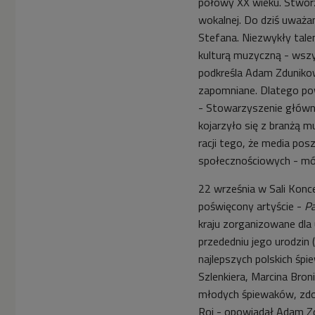
połowy XX wieku. Stworzył
wokalnej. Do dziś uważa
Stefana. Niezwykły tal
kulturą muzyczną - wsz
podkreśla Adam Zdunikow
zapomniane. Dlatego po
- Stowarzyszenie główni
kojarzyło się z branżą m
racji tego, że media posz
społecznościowych - mó
22 września w Sali Konc
poświęcony
artyście -
P
kraju zorganizowane dla
przededniu jego urodzin (
najlepszych polskich śp
Szlenkiera, Marcina Bro
młodych śpiewaków, zdo
Roj - opowiadał Adam Z