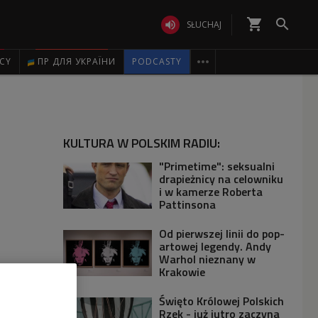
shopping_cart


SŁUCHAJ

ICY
ПР ДЛЯ УКРАЇНИ
PODCASTY
KULTURA W POLSKIM RADIU:
"Primetime": seksualni
drapieżnicy na celowniku
i w kamerze Roberta
Pattinsona
Od pierwszej linii do pop-
artowej legendy. Andy
Warhol nieznany w
Krakowie
Święto Królowej Polskich
Rzek - już jutro zaczyna