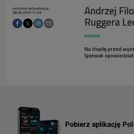
Andrzej Fil
ostatnia aktualizacja:
08.09.2019 11:33
Ruggera Le
Na chwilę przed wys
śpiewak opowiedział 
Pobierz aplikację Po