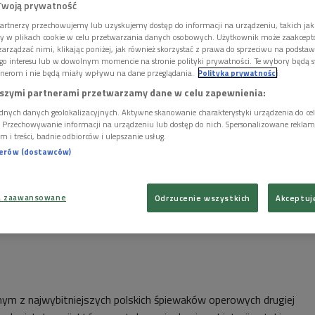
Twoją prywatność
artnerzy przechowujemy lub uzyskujemy dostęp do informacji na urządzeniu, takich jak
ory w plikach cookie w celu przetwarzania danych osobowych. Użytkownik może zaakcep
arządzać nimi, klikając poniżej, jak również skorzystać z prawa do sprzeciwu na podsta
go interesu lub w dowolnym momencie na stronie polityki prywatności. Te wybory będą 
nerom i nie będą miały wpływu na dane przeglądania.
Polityka prywatności
szymi partnerami przetwarzamy dane w celu zapewnienia:
dnych danych geolokalizacyjnych. Aktywne skanowanie charakterystyki urządzenia do ce
i. Przechowywanie informacji na urządzeniu lub dostęp do nich. Spersonalizowane reklamy 
m i treści, badnie odbiorców i ulepszanie usług.
nerów (dostawców)
a zaawansowane
Odrzucenie wszystkich
Akceptuj
nym z najwybitniejszych polskich śpiewaków operowych drugiej