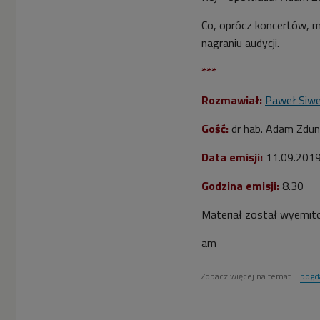
Co, oprócz koncertów, 
nagraniu audycji.
***
Rozmawiał:
Paweł Siw
Gość:
dr hab. Adam Zdun
Data emisji:
11
.09.201
Godzina emisji:
8
.30
Materiał został wyemit
am
Zobacz więcej na temat:
bogd