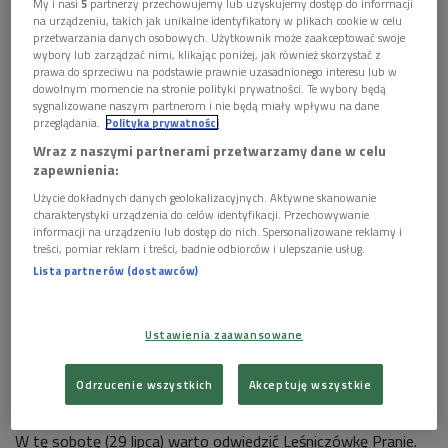
My i nasi
5
partnerzy przechowujemy lub uzyskujemy dostęp do informacji
na urządzeniu, takich jak unikalne identyfikatory w plikach cookie w celu
przetwarzania danych osobowych. Użytkownik może zaakceptować swoje
wybory lub zarządzać nimi, klikając poniżej, jak również skorzystać z
prawa do sprzeciwu na podstawie prawnie uzasadnionego interesu lub w
dowolnym momencie na stronie polityki prywatności. Te wybory będą
sygnalizowane naszym partnerom i nie będą miały wpływu na dane
przeglądania.
Polityka prywatności
Leśniczówka Pranie została zbudowana nad brzegiem Jeziora Nidzkiego w
Wraz z naszymi partnerami przetwarzamy dane w celu
1880 roku
Foto: Shutterstock/piotrbb
zapewnienia:
Muzeum w Leśniczówce Pranie
Użycie dokładnych danych geolokalizacyjnych. Aktywne skanowanie
charakterystyki urządzenia do celów identyfikacji. Przechowywanie
informacji na urządzeniu lub dostęp do nich. Spersonalizowane reklamy i
29 czerwca 1980 r. otwarto Muzeum Konstantego Ildefonsa
treści, pomiar reklam i treści, badnie odbiorców i ulepszanie usług.
Gałczyńskiego w Leśniczówce Pranie w Puszczy Piskiej na
Lista partnerów (dostawców)
Mazurach
. Poeta przyjeżdżał tam na lato po zakazie druku,
jaki otrzymał w 1950 roku. Gałczyński myślał o tym, by
osiedlić się tam na stałe, ale plany te zniweczyła nagła śmierć
Ustawienia zaawansowane
poety w grudniu 1953 roku.
Odrzucenie wszystkich
Akceptuję wszystkie
Hołd dla nieokiełznanej wyobraźni językowej poety
W tę sobotę (29 lipca) warto odwiedzić Leśniczówkę Pranie.