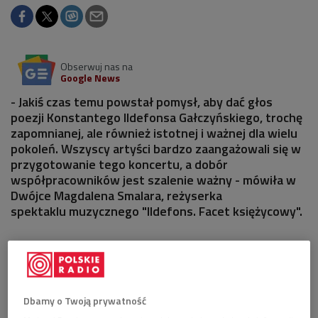
Obserwuj nas na
Google News
- Jakiś czas temu powstał pomysł, aby dać głos
poezji Konstantego Ildefonsa Gałczyńskiego, trochę
zapomnianej, ale również istotnej i ważnej dla wielu
pokoleń. Wszyscy artyści bardzo zaangażowali się w
przygotowanie tego koncertu, a dobór
współpracowników jest szalenie ważny - mówiła w
Dwójce Magdalena Smalara, reżyserka
spektaklu muzycznego "Ildefons. Facet księżycowy".
Dbamy o Twoją prywatność