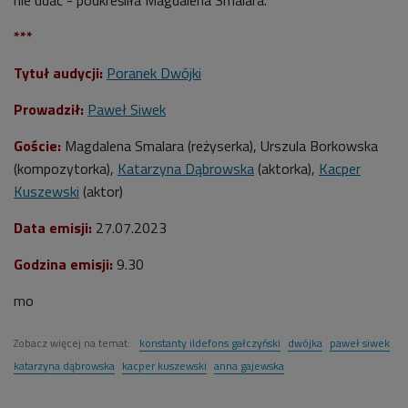
***
Tytuł audycji:
Poranek Dwójki
Prowadził:
Paweł Siwek
Goście:
Magdalena Smalara (reżyserka), Urszula Borkowska
(kompozytorka),
Katarzyna Dąbrowska
(aktorka),
Kacper
Kuszewski
(aktor)
Data emisji:
27.07.2023
Godzina emisji:
9.30
mo
Zobacz więcej na temat:
konstanty ildefons gałczyński
dwójka
paweł siwek
katarzyna dąbrowska
kacper kuszewski
anna gajewska