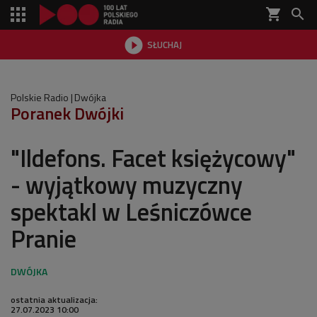
shopping_cart


SŁUCHAJ

Polskie Radio
Dwójka
Poranek Dwójki
"Ildefons. Facet księżycowy"
- wyjątkowy muzyczny
spektakl w Leśniczówce
Pranie
ostatnia aktualizacja:
27.07.2023 10:00