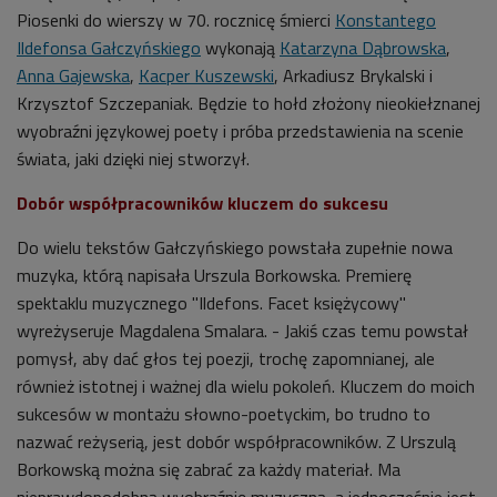
Piosenki do wierszy w 70. rocznicę śmierci
Konstantego
Ildefonsa Gałczyńskiego
wykonają
Katarzyna Dąbrowska
,
Anna Gajewska
,
Kacper Kuszewski
, Arkadiusz Brykalski i
Krzysztof Szczepaniak. Będzie to hołd złożony nieokiełznanej
wyobraźni językowej poety i próba przedstawienia na scenie
świata, jaki dzięki niej stworzył.
Dobór współpracowników kluczem do sukcesu
Do wielu tekstów Gałczyńskiego powstała zupełnie nowa
muzyka, którą napisała Urszula Borkowska. Premierę
spektaklu muzycznego "Ildefons. Facet księżycowy"
wyreżyseruje Magdalena Smalara. - Jakiś czas temu powstał
pomysł, aby dać głos tej poezji, trochę zapomnianej, ale
również istotnej i ważnej dla wielu pokoleń. Kluczem do moich
sukcesów w montażu słowno-poetyckim, bo trudno to
nazwać reżyserią, jest dobór współpracowników. Z Urszulą
Borkowską można się zabrać za każdy materiał. Ma
nieprawdopodobną wyobraźnię muzyczną, a jednocześnie jest