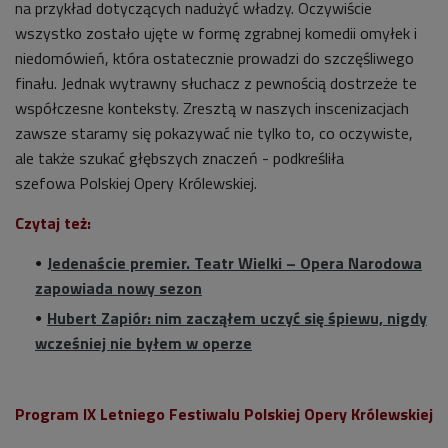
na przykład dotyczących nadużyć władzy. Oczywiście
wszystko zostało ujęte w formę zgrabnej komedii omyłek i
niedomówień, która ostatecznie prowadzi do szczęśliwego
finału. Jednak wytrawny słuchacz z pewnością dostrzeże te
współczesne konteksty. Zresztą w naszych inscenizacjach
zawsze staramy się pokazywać nie tylko to, co oczywiste,
ale także szukać głębszych znaczeń - podkreśliła
szefowa
Polskiej Opery Królewskiej.
Czytaj też:
Jedenaście premier. Teatr Wielki – Opera Narodowa
zapowiada nowy sezon
Hubert Zapiór: nim zacząłem uczyć się śpiewu, nigdy
wcześniej nie byłem w operze
Program IX Letniego Festiwalu Polskiej Opery Królewskiej