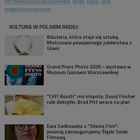
letni festiwal polskiej opery królewskiej
dwójka
kultura
opera
wolfgang amadeusz mozart
KULTURA W POLSKIM RADIU:
Biżuteria, która staje się sztuką.
Mistrzowie powojennego jubilerstwa z
Gliwic
Grand Press Photo 2026 - wystawa w
Muzeum Gazowni Warszawskiej
"Cliff Booth" ma kłopoty: David Fincher
robi dokrętki, Brad Pitt wraca na plan
Ewa Sadkowska z "Silesia Film":
jesienią zainaugurujemy Śląski Szlak
Filmowy