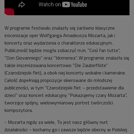
W programie festiwalu znalazły się zarówno klasyczne
inscenizacje oper Wolfganga Amadeusza Mozarta, jak i
koncerty oraz wydarzenia o charakterze edukacyjnym.
Publiczność będzie mogła zobaczyć m.in. "Così fan tutte",
"Don Giovanniego" oraz "Idomenea". W programie znalazła się
także inscenizowana koncertowo "Die Zauberflöte"
(Czarodziejski flet), a obok niej koncerty wokalne i kameralne.
Całość dopełniają propozycje skierowane do młodszej
publiczności, w tym "Czarodziejski flet – przedstawienie dla
dzieci" oraz koncert edukacyjny "Pokazujemy czary Mozarta",
tworzące spójny, wielowymiarowy portret twórczości
kompozytora.
- Mozarta nigdy za wiele, To jest nasz główny nurt
działalności – kochamy go i zawsze będzie obecny w Polskiej