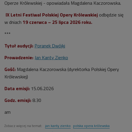
Operze Królewskiej - opowiadała
Magdalena Kaczorowska.
IX Letni Festiwal Polskiej Opery Królewskiej
odbędzie się
w dniach
19 czerwca – 25 lipca 2026 roku.
***
Tytuł audycji:
Poranek Dwójki
Prowadzenie:
Jan Kanty Zienko
Gość:
Magdalena Kaczorowska (
dyrektorka Polskiej Opery
Królewskiej)
Data emisji:
15
.06.2026
Godz. emisji:
8.30
am
Zobacz więcej na temat:
jan kanty zienko
polska opera królewska