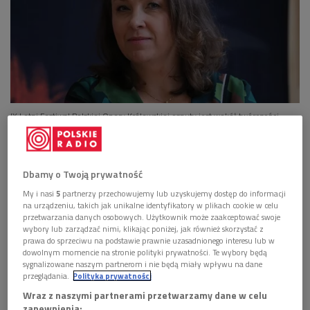
IX Letni Festiwal Polskiej Opery Królewskiej osnuty jest wokół twórczości
Wolfganga Amadeusza Mozarta
Foto: PAP/Rafał Guz
Posłuchaj rozmowy w "Poranku Dwójki"
>>>
Dbamy o Twoją prywatność
Bohaterem tegorocznego,
IX Letniego Festiwalu Polskiej
My i nasi
5
partnerzy przechowujemy lub uzyskujemy dostęp do informacji
Opery Królewskiej,
jest
Mozart
. Przez kilka wakacyjnych
na urządzeniu, takich jak unikalne identyfikatory w plikach cookie w celu
tygodni publiczność będzie mogła zanurzyć się w świecie jego
przetwarzania danych osobowych. Użytkownik może zaakceptować swoje
wybory lub zarządzać nimi, klikając poniżej, jak również skorzystać z
oper, muzyki kameralnej i dzieł religijnych, odkrywając na nowo
prawa do sprzeciwu na podstawie prawnie uzasadnionego interesu lub w
twórczość kompozytora, który do dziś pozostaje symbolem
dowolnym momencie na stronie polityki prywatności. Te wybory będą
sygnalizowane naszym partnerom i nie będą miały wpływu na dane
muzycznego geniuszu.
przeglądania.
Polityka prywatności
"Wesele Figara" na otwarcie
Letniego Festiwalu Polskiej
Wraz z naszymi partnerami przetwarzamy dane w celu
zapewnienia: