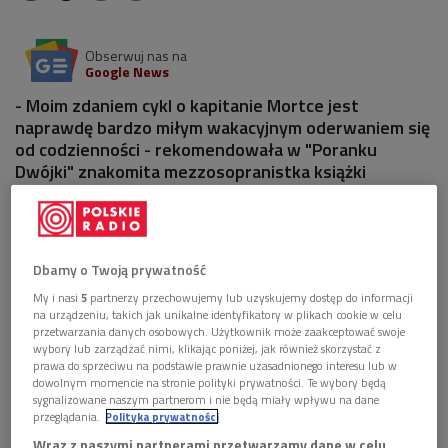
Obserwuj nas na
Google News
- Moim zdaniem cykl o kapitanie Mortce jest
naprawdę bardzo miłym wakacyjnym oderwaniem się
od codzienności - rekomendowała w "Poranku
Dwójki" znakomita mezzosopranistka książki
Wojciecha Chmielarza.
6 plików
AUDIO
Dbamy o Twoją prywatność


01'43
My i nasi
5
partnerzy przechowujemy lub uzyskujemy dostęp do informacji
na urządzeniu, takich jak unikalne identyfikatory w plikach cookie w celu
Anna Lubańska poleca spektakle teatru Mam
przetwarzania danych osobowych. Użytkownik może zaakceptować swoje
Teatr (Poranek Dwójki)
wybory lub zarządzać nimi, klikając poniżej, jak również skorzystać z
prawa do sprzeciwu na podstawie prawnie uzasadnionego interesu lub w


dowolnym momencie na stronie polityki prywatności. Te wybory będą
01'57
sygnalizowane naszym partnerom i nie będą miały wpływu na dane
przeglądania.
Polityka prywatności
Anna Lubańska poleca kryminały Wojciecha
Chmielarza (Poranek Dwójki
Wraz z naszymi partnerami przetwarzamy dane w celu