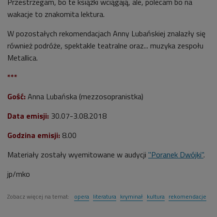
Przestrzegam, bo te książki wciągają, ale, polecam bo na
wakacje to znakomita lektura.
W pozostałych rekomendacjach Anny Lubańskiej znalazły się
również podróże, spektakle teatralne oraz... muzyka zespołu
Metallica.
***
Gość:
Anna Lubańska (mezzosopranistka)
Data emisji:
30.
07-3.08.2018
Godzina emisji:
8.00
Materiały zostały wyemitowane w audycji
"Poranek Dwójki"
.
jp/mko
Zobacz więcej na temat:
opera
literatura
kryminał
kultura
rekomendacje