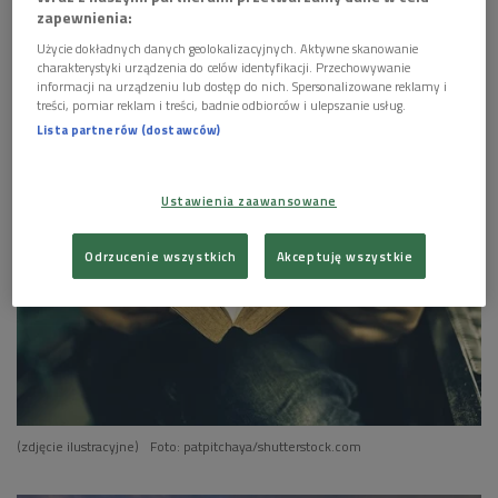
zapewnienia:


02'49
Użycie dokładnych danych geolokalizacyjnych. Aktywne skanowanie
charakterystyki urządzenia do celów identyfikacji. Przechowywanie
informacji na urządzeniu lub dostęp do nich. Spersonalizowane reklamy i
Anna Lubańska poleca wakacje pod żaglami
treści, pomiar reklam i treści, badnie odbiorców i ulepszanie usług.
(Poranek Dwójki)
Lista partnerów (dostawców)


02'20
Ustawienia zaawansowane
Anna Lubańska poleca pięciopłytowy album
mezzosopranistki Krystyny Szostek-Radkowej
(Poranek Dwójki)
Odrzucenie wszystkich
Akceptuję wszystkie


02'01
Anna Lubańska poleca muzykę zespołów Metallica
i Nightwish (Poranek Dwójki)


01'59
(zdjęcie ilustracyjne)
Foto: patpitchaya/shutterstock.com
Anna Lubańska poleca grę w brydża (Poranek
Dwójki)