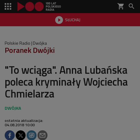
shopping_cart


SŁUCHAJ

Polskie Radio
Dwójka
Poranek Dwójki
"To wciąga". Anna Lubańska
poleca kryminały Wojciecha
Chmielarza
ostatnia aktualizacja:
04.08.2018 10:00