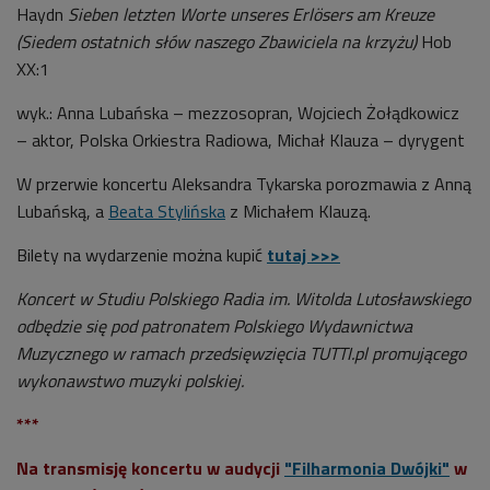
Haydn
Sieben letzten Worte unseres Erlösers am Kreuze
(Siedem ostatnich słów naszego Zbawiciela na krzyżu)
Hob
XX:1
wyk.: Anna Lubańska – mezzosopran, Wojciech Żołądkowicz
– aktor, Polska Orkiestra Radiowa, Michał Klauza – dyrygent
W przerwie koncertu Aleksandra Tykarska porozmawia
z Anną
Lubańską, a
Beata Stylińska
z Michałem Klauzą
.
Bilety na wydarzenie można kupić
tutaj >>>
Koncert w Studiu Polskiego Radia im. Witolda Lutosławskiego
odbędzie się pod patronatem Polskiego Wydawnictwa
Muzycznego w ramach przedsięwzięcia TUTTI.pl promującego
wykonawstwo muzyki polskiej.
***
Na transmisję koncertu w audycji
"Filharmonia Dwójki"
w