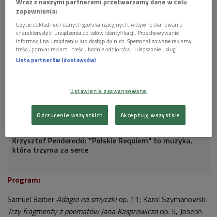
Wraz z naszymi partnerami przetwarzamy dane w celu
zapewnienia:
Użycie dokładnych danych geolokalizacyjnych. Aktywne skanowanie
charakterystyki urządzenia do celów identyfikacji. Przechowywanie
informacji na urządzeniu lub dostęp do nich. Spersonalizowane reklamy i
treści, pomiar reklam i treści, badnie odbiorców i ulepszanie usług.
Lista partnerów (dostawców)
Ustawienia zaawansowane
Odrzucenie wszystkich
Akceptuję wszystkie
Krzysztof Penderecki: "Polskie Requiem" to muzyka,
która trzyma za serce
Program:
Samuel Barber
Adagio na smyczki
op. 11; Karol Szymanowski
Trzy fragmenty z poematów Jana Kasprowicza
op. 5, Joseph