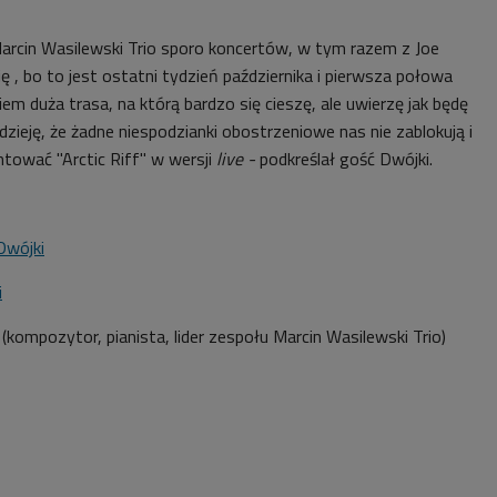
arcin Wasilewski Trio sporo koncertów, w tym razem z Joe
ję , bo to jest ostatni tydzień października i pierwsza połowa
iem duża trasa, na którą bardzo się cieszę, ale uwierzę jak będę
adzieję, że żadne niespodzianki obostrzeniowe nas nie zablokują i
tować "Arctic Riff" w wersji
live -
podkreślał gość Dwójki.
Dwójki
i
(kompozytor, pianista, lider zespołu Marcin Wasilewski Trio)
1