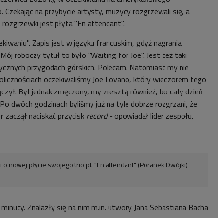
 Czekając na przybycie artysty, muzycy rozgrzewali się, a
 rozgrzewki jest płyta "En attendant".
ekiwaniu". Zapis jest w języku francuskim, gdyż nagrania
Mój roboczy tytuł to było "Waiting for Joe". Jest też taki
ycznych przygodach górskich. Polecam. Natomiast my nie
licznościach oczekiwaliśmy J
oe Lovano, który wieczorem tego
czył. Był jednak zmęczony, my zresztą również, bo cały dzień
Po dwóch godzinach byliśmy już na tyle dobrze rozgrzani, że
r zaczął naciskać przycisk
record -
opowiadał lider zespołu.
 o nowej płycie swojego trio pt. "En attendant" (Poranek Dwójki)
minuty. Znalazły się na nim m.in. utwory Jana Sebastiana Bacha