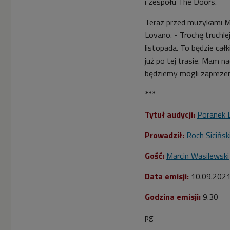
i zespołu The Doors.
Teraz przed muzykami
M
Lovano. - Trochę truchle
listopada. To będzie całk
już po tej trasie. Mam n
będziemy mogli zaprezen
***
Tytuł audycji:
Poranek 
Prowadził:
Roch Sicińsk
Gość:
Marcin Wasilewski
Data emisji:
10.09.202
Godzina emisji:
9.30
pg