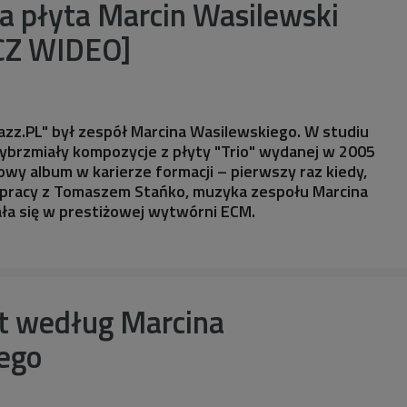
 płyta Marcin Wasilewski
CZ WIDEO]
azz.PL" był zespół Marcina Wasilewskiego. W studiu
ybrzmiały kompozycje z płyty "Trio" wydanej w 2005
owy album w karierze formacji – pierwszy raz kiedy,
łpracy z Tomaszem Stańko, muzyka zespołu Marcina
ła się w prestiżowej wytwórni ECM.
tt według Marcina
ego