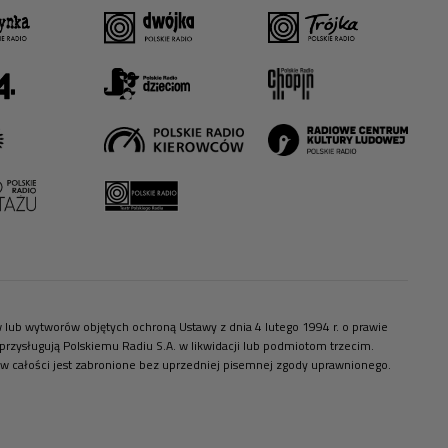
ów lub wytworów objętych ochroną Ustawy z dnia 4 lutego 1994 r. o prawie
zysługują Polskiemu Radiu S.A. w likwidacji lub podmiotom trzecim.
 w całości jest zabronione bez uprzedniej pisemnej zgody uprawnionego.