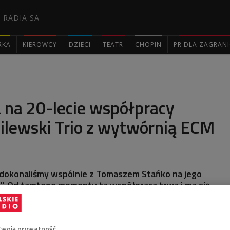
 RADIA SA
RKA
KIEROWCY
DZIECI
TEATR
CHOPIN
PR DLA ZAGRAN

 na 20-lecie współpracy
ilewski Trio z wytwórnią ECM
 dokonaliśmy wspólnie z Tomaszem Stańko na jego
s". Od tamtego momentu ta współpraca trwa i ma się
nasz siódmy krążek w tej wytwórni - mówił w "Poranku
ewski w dniu premiery płyty "En attendant", która
 słynnej monachijskiej wytwórni ECM.
Twoją prywatność