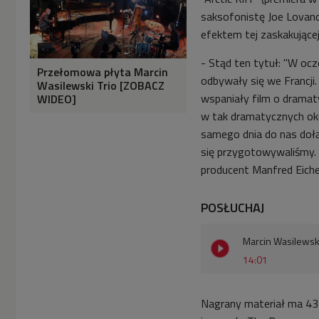
saksofonistę Joe Lovano.
efektem tej zaskakującej
- Stąd ten tytuł: "W ocz
Przełomowa płyta Marcin
odbywały się we Francji. 
Wasilewski Trio [ZOBACZ
wspaniały film o dramat
WIDEO]
w
tak dramatycznych oko
samego dnia do nas dołą
się przygotowywaliśmy. 
producent Manfred Eiche
POSŁUCHAJ
Marcin Wasilewski
14:01
Nagrany materiał ma 43 