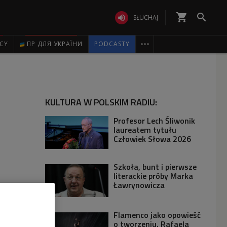
shopping_cart


SŁUCHAJ

ICY
ПР ДЛЯ УКРАЇНИ
PODCASTY
KULTURA W POLSKIM RADIU:
Profesor Lech Śliwonik
laureatem tytułu
Człowiek Słowa 2026
Szkoła, bunt i pierwsze
literackie próby Marka
Ławrynowicza
Flamenco jako opowieść
o tworzeniu. Rafaela