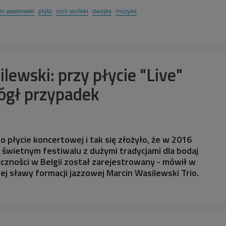
in wasilewski
płyta
roch siciński
dwójka
muzyka
lewski: przy płycie "Live"
ógł przypadek
o płycie koncertowej i tak się złożyło, że w 2016
 świetnym festiwalu z dużymi tradycjami dla bodaj
liczności w Belgii został zarejestrowany - mówił w
ej sławy formacji jazzowej Marcin Wasilewski Trio.