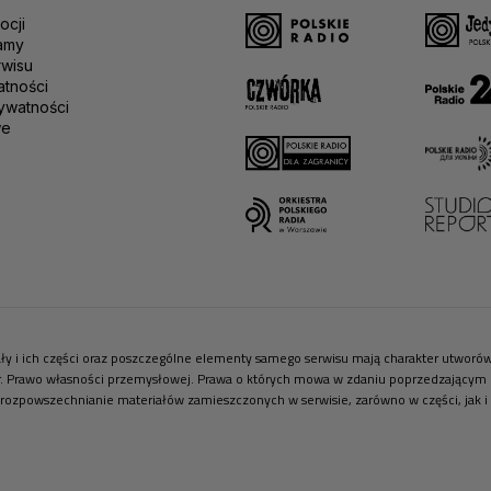
ocji
amy
rwisu
atności
ywatności
we
riały i ich części oraz poszczególne elementy samego serwisu mają charakter utwor
r. Prawo własności przemysłowej. Prawa o których mowa w zdaniu poprzedzającym pr
 rozpowszechnianie materiałów zamieszczonych w serwisie, zarówno w części, jak i