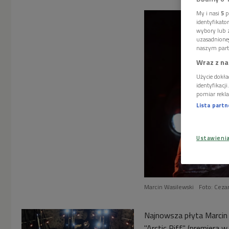
My i nasi
5
p
identyfikat
wybory lub z
uzasadnione
naszym part
Wraz z na
Użycie dokła
identyfikacj
pomiar rekla
Lista part
Ustawieni
Marcin Wasilewski
Foto: Ceza
Najnowsza płyta
Marcin
"Arctic Riff" (premiera 