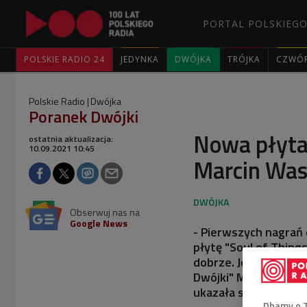
PORTAL POLSKIEGO
POLSKIE RADIO 24
JEDYNKA
DWÓJKA
TRÓJKA
CZWÓ
Polskie Radio
Dwójka
Poranek Dwójki
Nowa płyta
ostatnia aktualizacja:
10.09.2021 10:45
Marcin Was
Obserwuj nas na
Google News
- Pierwszych nagrań
płytę "Soul of Thing
dobrze. Jest to już 
Dwójki" Marcin Wasil
ukazała się nakładem
Dbamy o 