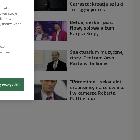
Carrasco: kreacja sztuki
 unikalne
to ciągły proces
tować swoje
wie prawnie
Beton, deska i jazz.
sygnalizowane
Nowy solowy album
Kacpra Krupy
lów
Sanktuarium muzycznej
i treści,
ciszy. Centrum Arvo
Pärta w Tallinnie
"Primetime": seksualni
ę wszystkie
drapieżnicy na celowniku
i w kamerze Roberta
Pattinsona