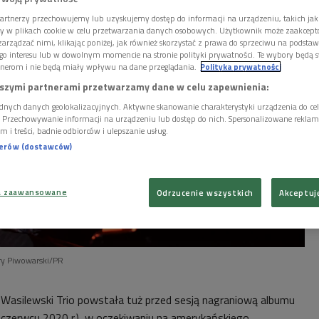
artnerzy przechowujemy lub uzyskujemy dostęp do informacji na urządzeniu, takich jak
ory w plikach cookie w celu przetwarzania danych osobowych. Użytkownik może zaakcep
arządzać nimi, klikając poniżej, jak również skorzystać z prawa do sprzeciwu na podsta
go interesu lub w dowolnym momencie na stronie polityki prywatności. Te wybory będą 
nerom i nie będą miały wpływu na dane przeglądania.
Polityka prywatności
szymi partnerami przetwarzamy dane w celu zapewnienia:
dnych danych geolokalizacyjnych. Aktywne skanowanie charakterystyki urządzenia do ce
i. Przechowywanie informacji na urządzeniu lub dostęp do nich. Spersonalizowane reklamy 
m i treści, badnie odbiorców i ulepszanie usług.
nerów (dostawców)
a zaawansowane
Odrzucenie wszystkich
Akceptuj
ry Piwowarski/PR
 Wasilewski Trio powstała
tuż przed sesją nagraniową albumu
w czerwcu 2020 r.), w oczekiwaniu na amerykańskiego