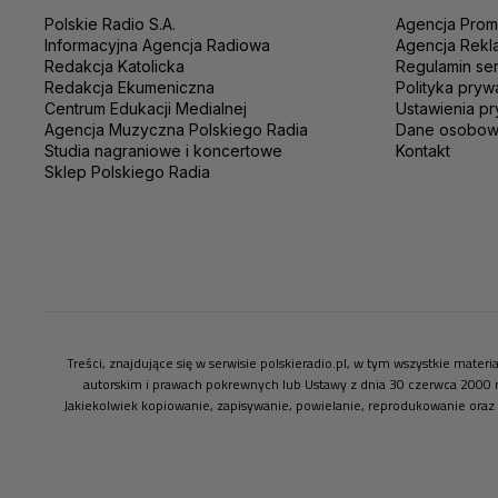
Polskie Radio S.A.
Agencja Prom
Informacyjna Agencja Radiowa
Agencja Rekl
Redakcja Katolicka
Regulamin se
Redakcja Ekumeniczna
Polityka pryw
Centrum Edukacji Medialnej
Ustawienia pr
Agencja Muzyczna Polskiego Radia
Dane osobo
Studia nagraniowe i koncertowe
Kontakt
Sklep Polskiego Radia
Treści, znajdujące się w serwisie polskieradio.pl, w tym wszystkie mate
autorskim i prawach pokrewnych lub Ustawy z dnia 30 czerwca 2000 
Jakiekolwiek kopiowanie, zapisywanie, powielanie, reprodukowanie oraz