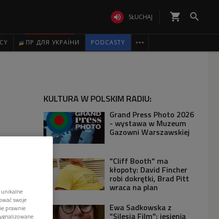
shopping_cart


SŁUCHAJ

ICY
ПР ДЛЯ УКРАЇНИ
PODCASTY
KULTURA W POLSKIM RADIU:
Grand Press Photo 2026
- wystawa w Muzeum
Gazowni Warszawskiej
"Cliff Booth" ma
kłopoty: David Fincher
robi dokrętki, Brad Pitt
wraca na plan
 unikalne
tować swoje
Ewa Sadkowska z
wie prawnie
"Silesia Film": jesienią
sygnalizowane