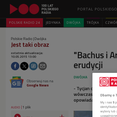
PORTAL POLSKIEGO
POLSKIE RADIO 24
JEDYNKA
DWÓJKA
TRÓJKA
CZWÓ
Polskie Radio
Dwójka
Jest taki obraz
"Bachus i A
ostatnia aktualizacja:
10.05.2015 13:00
erudycji
Obserwuj nas na
Google News
- Tycjan otrzymał pi
wówczas dostępne w 
Dbamy o 
opowiadała dr Graży
My i nasi
5
p
1 plik
identyfikat
AUDIO
wybory lub z
uzasadnione