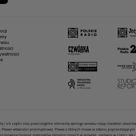
ocji
amy
rwisu
atności
ywatności
we
riały i ich części oraz poszczególne elementy samego serwisu mają charakter utwor
r. Prawo własności przemysłowej. Prawa o których mowa w zdaniu poprzedzającym pr
 rozpowszechnianie materiałów zamieszczonych w serwisie, zarówno w części, jak i