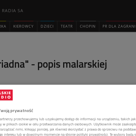
 RADIA SA
RKA
KIEROWCY
DZIECI
TEATR
CHOPIN
PR DLA ZAGRAN

riadna" - popis malarskiej
eniądze na użycie najdroższych pigmentów jakie były
Wenecji - o bajecznie kolorowym obrazie Tycjana
Twoją prywatność
na Bastek.
artnerzy przechowujemy lub uzyskujemy dostęp do informacji na urządzeniu, takich jak
ory w plikach cookie w celu przetwarzania danych osobowych. Użytkownik może zaakcep
arządzać nimi, klikając poniżej, jak również skorzystać z prawa do sprzeciwu na podsta
go interesu lub w dowolnym momencie na stronie polityki prywatności. Te wybory będą 