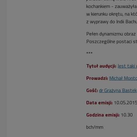
kochankiem - zauważyła 
w kierunku okrętu, na k
z wyprawy do Indii Bach
Pełen dynamizmu obraz w 
Poszczególne postaci s
***
Tytuł audycji:
Jest taki
Prowadzi:
Michał Mont
Gość:
dr Grażyna Bastek
Data emisji:
10.05.201
Godzina emisji:
10.30
bch/mm