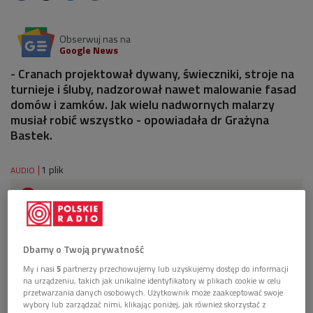
Obserwuj nas na
Google News
- Cranach projektował dywany, świeczniki, stroje na
turnieje i śluby, nadzorował nawet malowanie fasad
domów i zamków. Jak wielu nadwornych malarzy
musiał robić wszystko - opowiadała dr Grażyna
Bastek.
1 plik
AUDIO


14'53
Rozmowa wokół twórczości Lucasa Cranacha
Starszego (Jest taki obraz/Dwójka)
Dbamy o Twoją prywatność
My i nasi
5
partnerzy przechowujemy lub uzyskujemy dostęp do informacji
na urządzeniu, takich jak unikalne identyfikatory w plikach cookie w celu
przetwarzania danych osobowych. Użytkownik może zaakceptować swoje
wybory lub zarządzać nimi, klikając poniżej, jak również skorzystać z