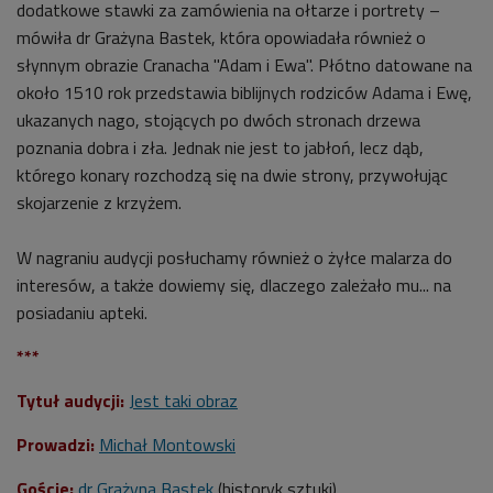
dodatkowe stawki za zamówienia na ołtarze i portrety –
mówiła dr Grażyna Bastek, która opowiadała również o
słynnym obrazie Cranacha "Adam i Ewa". Płótno datowane na
około 1510 rok przedstawia biblijnych rodziców Adama i Ewę,
ukazanych nago, stojących po dwóch stronach drzewa
poznania dobra i zła. Jednak nie jest to jabłoń, lecz dąb,
którego konary rozchodzą się na dwie strony, przywołując
skojarzenie z krzyżem.
W nagraniu audycji posłuchamy również o żyłce malarza do
interesów, a także dowiemy się, dlaczego zależało mu... na
posiadaniu apteki.
***
Tytuł audycji:
Jest taki obraz
Prowadzi:
Michał Montowski
Goście:
dr Grażyna Bastek
(historyk sztuki)