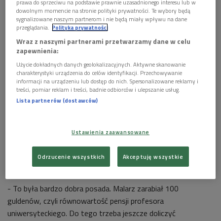
prawa do sprzeciwu na podstawie prawnie uzasadnionego interesu lub w
dowolnym momencie na stronie polityki prywatności. Te wybory będą
sygnalizowane naszym partnerom i nie będą miały wpływu na dane
przeglądania.
Polityka prywatności
Wraz z naszymi partnerami przetwarzamy dane w celu
zapewnienia:
Użycie dokładnych danych geolokalizacyjnych. Aktywne skanowanie
charakterystyki urządzenia do celów identyfikacji. Przechowywanie
informacji na urządzeniu lub dostęp do nich. Spersonalizowane reklamy i
treści, pomiar reklam i treści, badnie odbiorców i ulepszanie usług.
Lucas Cranach starszy "Adam i Ewa"
Foto: Muzeum Narodowe w
Lista partnerów (dostawców)
Warszawie/domena publiczna
Historyk sztuki opowiadała o perypetiach Lucasa Cranacha
Ustawienia zaawansowane
Starszego, niemieckiego artysty i grafika epoki renesansu,
który na początku XVI wieku był nadwornym malarzem
Odrzucenie wszystkich
Akceptuję wszystkie
elektora saskiego księcia Fryderyka Mądrego.
- To była bardzo dobra posada. Malarz zarabiał 100
guldenów, czyli równowartość pensji profesora
uniwersyteckiego. Do tego trzeba jeszcze doliczyć