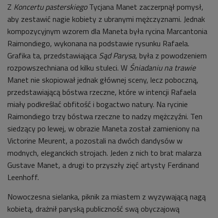
Z
Koncertu pasterski
ego
Tycjana Manet zaczerpnął pomysł,
aby zestawić nagie kobiety z ubranymi mężczyznami. Jednak
kompozycyjnym wzorem dla Maneta była rycina Marcantonia
Raimondiego, wykonana na podstawie rysunku Rafaela.
Grafika ta, przedstawiająca
Sąd Parysa
, była z powodzeniem
rozpowszechniana od kilku stuleci. W
Śniadaniu na trawie
Manet nie skopiował jednak głównej sceny, lecz poboczną,
przedstawiającą bóstwa rzeczne, które w intencji Rafaela
miały podkreślać obfitość i bogactwo natury. Na rycinie
Raimondiego trzy bóstwa rzeczne to nadzy mężczyźni. Ten
siedzący po lewej, w obrazie Maneta został zamieniony na
Victorine Meurent, a pozostali na dwóch dandysów w
modnych, eleganckich strojach. Jeden z nich to brat malarza
Gustave Manet, a drugi to przyszły zięć artysty Ferdinand
Leenhoff.
Nowoczesna sielanka, piknik za miastem z wyzywającą nagą
kobietą, drażnił paryską publiczność swą obyczajową