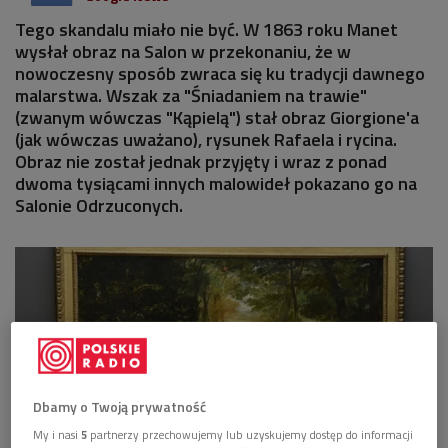
Tego skandalu miało nie być. W 1863 roku Manet
wysłał obraz na Salon w przekonaniu, że w
nowoczesny sposób zwraca się ku tradycji dawnego
malarstwa. Wszak za "Śniadaniem na trawie"
(zwanym wówczas "Kąpielą") stał obraz Giorgione'a
(jak wówczas uważano), rysunek Rafaela i rycina.
Obraz nie został jednak przyjęty i wraz z ponad
dwoma tysiącami innych malowideł pokazano go na
Salonie Odrzuconych.
Dbamy o Twoją prywatność
My i nasi
5
partnerzy przechowujemy lub uzyskujemy dostęp do informacji