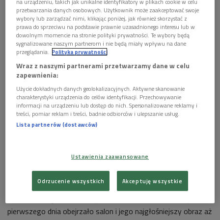
na urządzeniu, takich jak unikalne identyfikatory w plikach cookie w celu
przetwarzania danych osobowych. Użytkownik może zaakceptować swoje
wybory lub zarządzać nimi, klikając poniżej, jak również skorzystać z
Édouard Manet "Śniadanie na trawie", Musée d'Orsay
Foto: Shutterstock/
prawa do sprzeciwu na podstawie prawnie uzasadnionego interesu lub w
Bumble Dee
dowolnym momencie na stronie polityki prywatności. Te wybory będą
sygnalizowane naszym partnerom i nie będą miały wpływu na dane
przeglądania.
Polityka prywatności
POSŁUCHAJ
Wraz z naszymi partnerami przetwarzamy dane w celu
zapewnienia:
Édouard Manet "Śniadanie na trawie" (Jest taki
obraz/Dwójka)
Użycie dokładnych danych geolokalizacyjnych. Aktywne skanowanie
14:37
charakterystyki urządzenia do celów identyfikacji. Przechowywanie
informacji na urządzeniu lub dostęp do nich. Spersonalizowane reklamy i
treści, pomiar reklam i treści, badnie odbiorców i ulepszanie usług.
Lista partnerów (dostawców)
Śniadanie na trawie
było najgłośniejszym odrzuconym
Ustawienia zaawansowane
obrazem. Publiczność gorszyła się nieobyczajnością, a krytycy
sztuki pastwili się nad jego rzekomą malarską
Odrzucenie wszystkich
Akceptuję wszystkie
niedoskonałością. Zamiast triumfu spotkała Maneta
prawdziwa klęska, a może gorzki
succés de scandale
– już
pierwszego dnia obejrzało salon i jego najgłośniejszy obraz aż