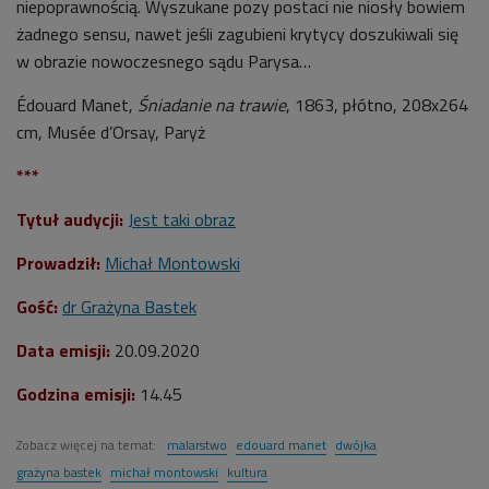
niepoprawnością. Wyszukane pozy postaci nie niosły bowiem
żadnego sensu, nawet jeśli zagubieni krytycy doszukiwali się
w obrazie nowoczesnego sądu Parysa…
Édouard Manet,
Śniadanie na trawie
, 1863, płótno, 208x264
cm, Musée d’Orsay, Paryż
***
Tytuł audycji:
Jest taki obraz
Prowadził:
Michał Montowski
Gość:
dr Grażyna Bastek
Data emisji:
20.09.2020
Godzina emisji:
14.45
Zobacz więcej na temat:
malarstwo
edouard manet
dwójka
grażyna bastek
michał montowski
kultura