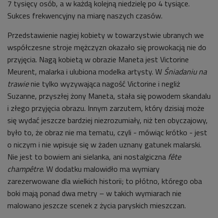
7 tysięcy osób, a w każdą kolejną niedzielę po 4 tysiące.
Sukces frekwencyjny na miarę naszych czasów.
Przedstawienie nagiej kobiety w towarzystwie ubranych we
współczesne stroje mężczyzn okazało się prowokacją nie do
przyjęcia. Nagą kobietą w obrazie Maneta jest Victorine
Meurent, malarka i ulubiona modelka artysty. W
Śniadaniu na
trawie
nie tylko wyzywająca nagość Victorine i negliż
Suzanne, przyszłej żony Maneta, stała się powodem skandalu
i złego przyjęcia obrazu. Innym zarzutem, który dzisiaj może
się wydać jeszcze bardziej niezrozumiały, niż ten obyczajowy,
było to, że obraz nie ma tematu, czyli - mówiąc krótko - jest
o niczym i nie wpisuje się w żaden uznany gatunek malarski.
Nie jest to bowiem ani sielanka, ani nostalgiczna
fête
champêtre
. W dodatku malowidło ma wymiary
zarezerwowane dla wielkich historii; to płótno, którego oba
boki mają ponad dwa metry – w takich wymiarach nie
malowano jeszcze scenek z życia paryskich mieszczan.