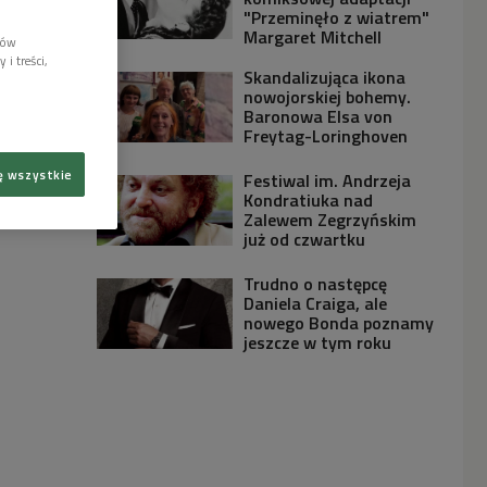
"Przeminęło z wiatrem"
Margaret Mitchell
lów
i treści,
Skandalizująca ikona
nowojorskiej bohemy.
Baronowa Elsa von
Freytag-Loringhoven
ę wszystkie
Festiwal im. Andrzeja
Kondratiuka nad
Zalewem Zegrzyńskim
już od czwartku
Trudno o następcę
Daniela Craiga, ale
nowego Bonda poznamy
jeszcze w tym roku