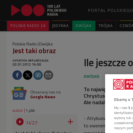
PORTAL POLSKIEGO
POLSKIE RADIO 24
JEDYNKA
DWÓJKA
TRÓJKA
CZWÓ
Polskie Radio
Dwójka
Jest taki obraz
Ile jeszcze
ostatnia aktualizacja:
02.01.2012 16:00
To największe odkry
Obserwuj nas na
Chrystusa "Salvator 
Google News
Dbamy o 
Ale nadal mnożą się 
My i nasi
5
p
1 plik
AUDIO
identyfikat
- Atrybuowanie w dzisie
wybory lub z


14'27
uzasadnione
to ewenement. Znaleźć L
naszym part