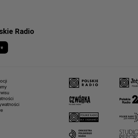
lskie Radio
re
ocji
amy
rwisu
atności
ywatności
we