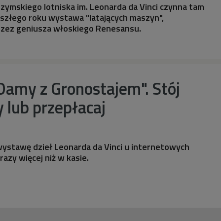
 rzymskiego lotniska im. Leonarda da Vinci czynna tam
yszłego roku wystawa "latających maszyn",
zez geniusza włoskiego Renesansu.
Damy z Gronostajem". Stój
y lub przepłacaj
wystawę dzieł Leonarda da Vinci u internetowych
azy więcej niż w kasie.