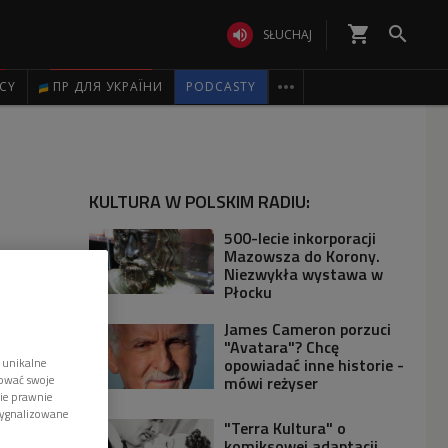
shopping_cart


SŁUCHAJ

ICY
ПР ДЛЯ УКРАЇНИ
PODCASTY
KULTURA W POLSKIM RADIU:
500-lecie inkorporacji
Mazowsza do Korony.
Niezwykła wystawa w
Płocku
James Cameron porzuci
"Avatara"? Chcę
opowiadać inne historie -
 unikalne
mówi reżyser
tować swoje
wie prawnie
sygnalizowane
"Terra Kultura" o
komiksowej adaptacji