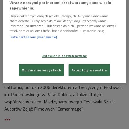
Wraz z naszymi partnerami przetwarzamy dane w celu
zapewnienia:
Użycie dokładnych danych geolokalizacyjnych. Aktywne skanowanie
charakterystyki urządzenia do celów identyfikacji. Przechowywanie
informacji na urządzeniu lub dostęp do nich. Spersonalizowane reklamy i
treści, pomiar reklam i treści, badnie odbiorców i ulepszanie usług.
Lista partnerów (dostawców)
Marek Żebrowski i David Lynch
Foto: PAP/Grzegorz Michałowski
Ustawienia zaawansowane
Studiował we Francji i Stanach Zjednoczonych, gdzie od 1973
roku mieszka i pracuje. Jest absolwentem New England
Odrzucenie wszystkich
Akceptuję wszystkie
Conservatory of Music w Bostonie, od roku 2004 dyrektorem
Polish Music Center działającego przy University of Southern
California, od roku 2006 dyrektorem artystycznym Festiwalu
im. Paderewskiego w Paso Robles, a także stałym
współpracownikiem Międzynarodowego Festiwalu Sztuki
Autorów Zdjęć Filmowych "Camerimage".
***