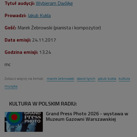
Tytuł audycji:
Wybieram Dwójkę
Prowadzi:
Jakub Kukla
Gość:
Marek Żebrowski (pianista i kompozytor)
Data emisji:
24.11.2017
Godzina emisji:
13.24
mc
Zobacz więcej na temat:
marek żebrowski
david lynch
jakub kukla
kultura
muzyka
KULTURA W POLSKIM RADIU:
Grand Press Photo 2026 - wystawa w
Muzeum Gazowni Warszawskiej