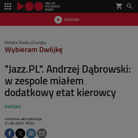
shopping_cart


SŁUCHAJ

Polskie Radio
Dwójka
Wybieram Dwójkę
"Jazz.PL". Andrzej Dąbrowski:
w zespole miałem
dodatkowy etat kierowcy
ostatnia aktualizacja:
21.06.2023 18:02