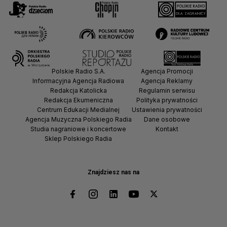
Polskie Radio S.A.
Agencja Promocji
Informacyjna Agencja Radiowa
Agencja Reklamy
Redakcja Katolicka
Regulamin serwisu
Redakcja Ekumeniczna
Polityka prywatności
Centrum Edukacji Medialnej
Ustawienia prywatności
Agencja Muzyczna Polskiego Radia
Dane osobowe
Studia nagraniowe i koncertowe
Kontakt
Sklep Polskiego Radia
Znajdziesz nas na