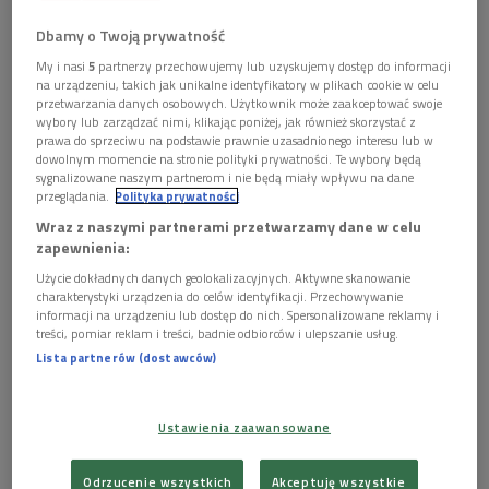
Dbamy o Twoją prywatność
My i nasi
5
partnerzy przechowujemy lub uzyskujemy dostęp do informacji
na urządzeniu, takich jak unikalne identyfikatory w plikach cookie w celu
przetwarzania danych osobowych. Użytkownik może zaakceptować swoje
wybory lub zarządzać nimi, klikając poniżej, jak również skorzystać z
prawa do sprzeciwu na podstawie prawnie uzasadnionego interesu lub w
Andrzej Dąbrowski (P) i Andrzej Zieliński (L)
Foto: PR2
dowolnym momencie na stronie polityki prywatności. Te wybory będą
sygnalizowane naszym partnerom i nie będą miały wpływu na dane
przeglądania.
Polityka prywatności
Sam na sam z samochodem
Wraz z naszymi partnerami przetwarzamy dane w celu
Do dziś śpiewane przez niego piosenki nuci cała Polska -
zapewnienia:
"Zielono mi", "Przygoda z Marią" czy "Do zakochania jeden
Użycie dokładnych danych geolokalizacyjnych. Aktywne skanowanie
charakterystyki urządzenia do celów identyfikacji. Przechowywanie
krok" - to tylko niektóre z nich. Po co sięgnął, to zamieniał w
informacji na urządzeniu lub dostęp do nich. Spersonalizowane reklamy i
złoto. Człowiek wielu talentów - również dziennikarz (jak
treści, pomiar reklam i treści, badnie odbiorców i ulepszanie usług.
trzeba było, to i radiowy), fotografik, a także kierowca
Lista partnerów (dostawców)
rajdowy (wicemistrz Polski z 1957 roku).
Miłość do motoryzacji pozostała Andrzejowi Dąbrowskiemu
Ustawienia zaawansowane
do dziś. Jak policzył, w swoim życiu miał już 50 samochodów.
Co ciekawe,
ten znakomity perkusista
i wokalista nigdy
Odrzucenie wszystkich
Akceptuję wszystkie