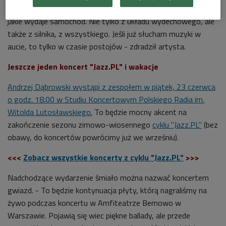
podczas jazdy nie słucha muzyki. -
Lubię słuchać dźwięków,
jakie wydaje samochód. Nie tylko z układu wydechowego, ale
także z silnika, z wszystkiego. Jeśli już słucham muzyki w
aucie, to tylko w czasie postojów - zdradził artysta.
Jeszcze jeden koncert "Jazz.PL" i wakacje
Andrzej Dąbrowski
wystąpi z zespołem w piątek, 23 czerwca
o godz. 18.00
w S
tudiu Koncertowym Polskiego Radia im.
Witolda Lutosławskiego
.
To będzie mocny akcent na
zakończenie sezonu zimowo-wiosennego
cyklu "Jazz.PL"
(bez
obawy, do koncertów powrócimy już we wrześniu).
<<<
Zobacz wszystkie koncerty z cyklu "Jazz.PL"
>>>
Nadchodzące wydarzenie śmiało można nazwać koncertem
gwiazd.
- To będzie kontynuacja płyty, którą nagraliśmy na
żywo podczas koncertu w Amfiteatrze Bemowo w
Warszawie. Pojawią się wiec piękne ballady, ale przede