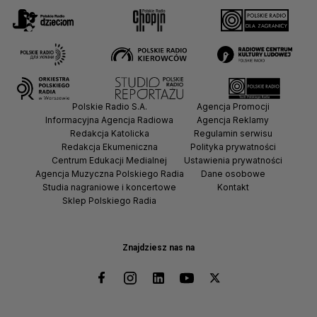
Polskie Radio S.A.
Agencja Promocji
Informacyjna Agencja Radiowa
Agencja Reklamy
Redakcja Katolicka
Regulamin serwisu
Redakcja Ekumeniczna
Polityka prywatności
Centrum Edukacji Medialnej
Ustawienia prywatności
Agencja Muzyczna Polskiego Radia
Dane osobowe
Studia nagraniowe i koncertowe
Kontakt
Sklep Polskiego Radia
Znajdziesz nas na