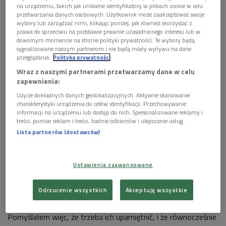
na urządzeniu, takich jak unikalne identyfikatory w plikach cookie w celu
przetwarzania danych osobowych. Użytkownik może zaakceptować swoje
wybory lub zarządzać nimi, klikając poniżej, jak również skorzystać z
prawa do sprzeciwu na podstawie prawnie uzasadnionego interesu lub w
Prof. Aleksander Fiut to wybitny historyk literatury
Foto: Damian Klamka/East
dowolnym momencie na stronie polityki prywatności. Te wybory będą
News
sygnalizowane naszym partnerom i nie będą miały wpływu na dane
przeglądania.
Polityka prywatności
>>>
Wejdź na podcasty.polskieradio.pl i posłuchaj audycji
Wraz z naszymi partnerami przetwarzamy dane w celu
zapewnienia:
Prof. Aleksander Fiut
to
historyk literatury, krytyk literacki i
Użycie dokładnych danych geolokalizacyjnych. Aktywne skanowanie
eseista, emerytowany profesor Uniwersytetu
charakterystyki urządzenia do celów identyfikacji. Przechowywanie
Jagiellońskiego. W swojej najnowszej książce kreśli on
portret
informacji na urządzeniu lub dostęp do nich. Spersonalizowane reklamy i
treści, pomiar reklam i treści, badnie odbiorców i ulepszanie usług.
sześciu poetów
Nowej Fali.
Lista partnerów (dostawców)
Poeci, którym Aleksander Fiut wiele zawdzięcza
Ustawienia zaawansowane
Są to
Adam Zagajewski
,
Stanisław Barańczak
,
Wit
Jaworski
,
Julian Kornhauser
,
Ryszard Krynicki
i
Jerzy
Odrzucenie wszystkich
Akceptuję wszystkie
Kronhold
. -
Jest to galeria poetów coraz bardziej
zapomnianych; poetów generacji, która już odchodzi.
Pomyślałem więc, że trzeba ich upamiętnić, i że równocześnie