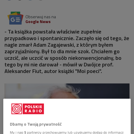
Obserwuj nas na
Google News
- Ta książka powstała właściwie zupełnie
przypadkowo i spontanicznie. Zaczęło się od tego, że
nagle zmarł Adam Zagajewski, z którym byłem
zaprzyjaźniony. Był to dla mnie szok. Chciałem go
uczcić, ale uczcić w sposób niekonwencjonalny, bo
tego by mi nie darował - mówił w Dwójce prof.
Aleksander Fiut, autor książki "Moi poeci".
Dbamy o Twoją prywatność
My i nasi
5
partnerzy przechowujemy lub uzyskujemy dostęp do informacji