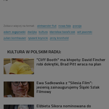
Zobacz więcej na temat:
aleksander fiut
nowa fala
poezja
adam zagajewski
dwójka
kultura
stanisław barańczak
wit jaworski
julian kornhauser
ryszard krynicki
jerzy kronhold
KULTURA W POLSKIM RADIU:
"Cliff Booth" ma kłopoty: David Fincher
robi dokrętki, Brad Pitt wraca na plan
Ewa Sadkowska z "Silesia Film":
jesienią zainaugurujemy Śląski Szlak
Filmowy
Elżbieta Sikora nominowana do