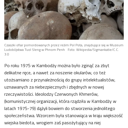
Czaszki ofiar pomordowanych przez reżim Pol Pota, znajdujące się w Muzeum
Ludobójstwa Tuol Sleng w Phnom Penh
Foto: Wikipedia/Sigmankatie/C.C.
3.0
Po roku 1975 w Kambodży można było zginąć za zbyt
delikatne ręce, a nawet za noszenie okularów, co też
utożsamiano z przynależnością do grupy intelektualistów,
uznawanych za niebezpiecznych i zbędnych w nowej
rzeczywistości. Ideolodzy Czerwonych Khmerów,
(komunistycznej organizacji, która rządziła w Kambodży w
latach 1975-79) dążyli bowiem do stworzenia jednolitego
społeczeństwa. Wzorcem była stanowiąca w kraju większość
wiejska biedota, wrogiem zaś pasożytujący na niej