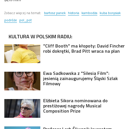
Zobacz więcej na temat:
bartosz panek
historia
kambodża
kuba borysiak
podróże
pol_pot
KULTURA W POLSKIM RADIU:
"Cliff Booth" ma kłopoty: David Fincher
robi dokrętki, Brad Pitt wraca na plan
Ewa Sadkowska z "Silesia Film":
jesienią zainaugurujemy Śląski Szlak
Filmowy
Elżbieta Sikora nominowana do
prestiżowej nagrody Musical
Composition Prize
Profesor Lech Śliwonik laureatem