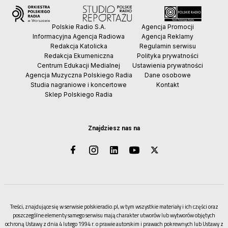
Polskie Radio S.A.
Agencja Promocji
Informacyjna Agencja Radiowa
Agencja Reklamy
Redakcja Katolicka
Regulamin serwisu
Redakcja Ekumeniczna
Polityka prywatności
Centrum Edukacji Medialnej
Ustawienia prywatności
Agencja Muzyczna Polskiego Radia
Dane osobowe
Studia nagraniowe i koncertowe
Kontakt
Sklep Polskiego Radia
Znajdziesz nas na
Treści, znajdujące się w serwisie polskieradio.pl, w tym wszystkie materiały i ich części oraz
poszczególne elementy samego serwisu mają charakter utworów lub wytworów objętych
ochroną Ustawy z dnia 4 lutego 1994 r. o prawie autorskim i prawach pokrewnych lub Ustawy z