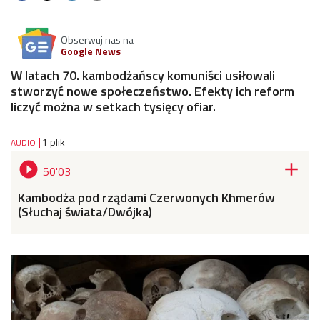
Obserwuj nas na
Google News
W latach 70. kambodżańscy komuniści usiłowali
stworzyć nowe społeczeństwo. Efekty ich reform
liczyć można w setkach tysięcy ofiar.
1 plik
AUDIO


50'03
Kambodża pod rządami Czerwonych Khmerów
(Słuchaj świata/Dwójka)