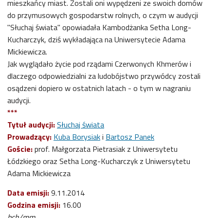
mieszkańcy miast. Zostali oni wypędzeni ze swoich domów
do przymusowych gospodarstw rolnych, o czym w audycji
"Słuchaj świata" opowiadała Kambodżanka Setha Long-
Kucharczyk, dziś wykładająca na Uniwersytecie Adama
Mickiewicza.
Jak wyglądało życie pod rządami Czerwonych Khmerów i
dlaczego odpowiedzialni za ludobójstwo przywódcy zostali
osądzeni dopiero w ostatnich latach - o tym w nagraniu
audycji.
***
Tytuł audycji:
Słuchaj świata
Prowadzący:
Kuba Borysiak
i
Bartosz Panek
Goście:
prof. Małgorzata Pietrasiak z Uniwersytetu
Łódzkiego oraz Setha Long-Kucharczyk z Uniwersytetu
Adama Mickiewicza
Data emisji:
9.11.2014
Godzina emisji:
16.00
bch/mm