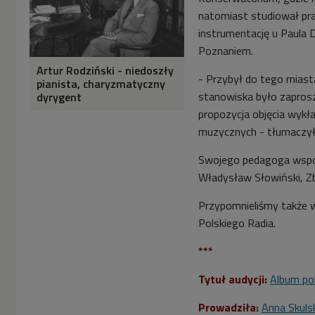
natomiast studiował pra
instrumentację u Paula 
Poznaniem.
Artur Rodziński - niedoszły
- Przybył do tego miasta
pianista, charyzmatyczny
stanowiska było zapro
dyrygent
propozycja objęcia wykła
muzycznych - tłumaczy
Swojego pedagoga wspom
Władysław Słowiński, Zbi
Przypomnieliśmy także
Polskiego Radia.
***
Tytuł audycji:
Album pol
Prowadziła:
Anna Skuls