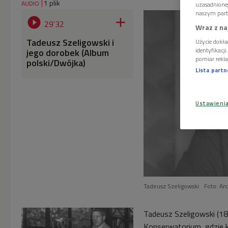
1 plik
AUDIO
uzasadnione
naszym part


29'32
Wraz z na
Tadeusz Szeligowski i
Użycie dokła
jego dorobek (Album
identyfikacj
pomiar rekla
polski/Dwójka)
Lista part
Ustawieni
Tadeusz Szeligowski
Foto: A
Tadeusz Szeligowski (1
Konserwatorium, gdzie k