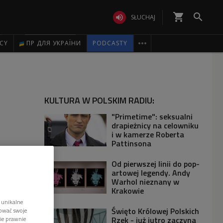
shopping_cart


SŁUCHAJ

ICY
ПР ДЛЯ УКРАЇНИ
PODCASTY
KULTURA W POLSKIM RADIU:
"Primetime": seksualni
drapieżnicy na celowniku
i w kamerze Roberta
Pattinsona
Od pierwszej linii do pop-
artowej legendy. Andy
Warhol nieznany w
Krakowie
 unikalne
Święto Królowej Polskich
tować swoje
Rzek - już jutro zaczyna
wie prawnie