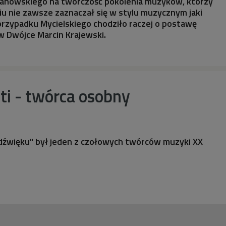
anowskiego na twórczość pokolenia muzyków, którzy
niu nie zawsze zaznaczał się w stylu muzycznym jaki
w przypadku Mycielskiego chodziło raczej o postawę
w Dwójce Marcin Krajewski.
ti - twórca osobny
dźwięku" był jeden z czołowych twórców muzyki XX