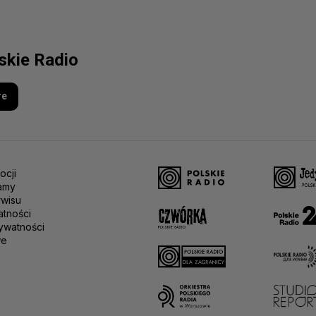
lskie Radio
re
ocji
amy
rwisu
atności
ywatności
we