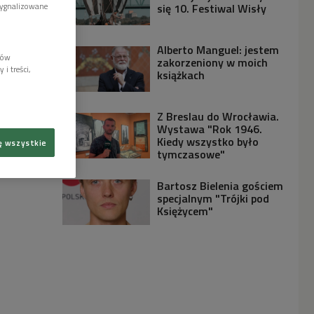
się 10. Festiwal Wisły
sygnalizowane
Alberto Manguel: jestem
lów
zakorzeniony w moich
i treści,
książkach
Z Breslau do Wrocławia.
Wystawa "Rok 1946.
Kiedy wszystko było
ę wszystkie
tymczasowe"
Bartosz Bielenia gościem
specjalnym "Trójki pod
Księżycem"