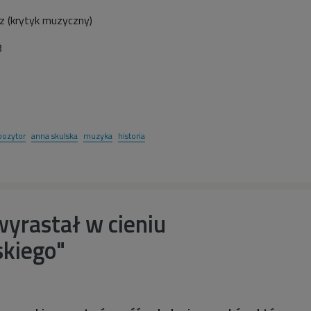
z (krytyk muzyczny)
8
ozytor
anna skulska
muzyka
historia
wyrastał w cieniu
kiego"