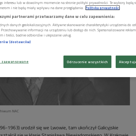
go interesu lub w dowolnym momencie na stronie polityki prywatności. Te wybory będą 
nerom i nie będą miały wpływu na dane przeglądania.
Polityka prywatności
szymi partnerami przetwarzamy dane w celu zapewnienia:
dnych danych geolokalizacyjnych. Aktywne skanowanie charakterystyki urządzenia do ce
i. Przechowywanie informacji na urządzeniu lub dostęp do nich. Spersonalizowane reklamy 
m i treści, badnie odbiorców i ulepszanie usług.
nerów (dostawców)
a zaawansowane
Odrzucenie wszystkich
Akceptuj
rchiwum NAC
896-1963) u
rodził się we Lwowie, tam ukończył Galicyjskie
ształcił się w klasie Stanisława Niewiadomskiego. W Krakowie