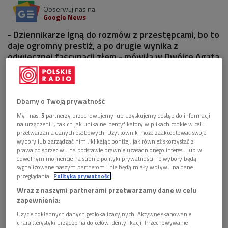
Obserwuj nas na
Google News
- Dziennikarze lgną do rozmów z przestępcami, bo to
daje ogromny prestiż, a po drugie wynika z
odwiecznej fascynacji złem - mówiła w Dwójce Agata
Kasprolewicz.
1 plik
AUDIO
Dbamy o Twoją prywatność


59'50
My i nasi
5
partnerzy przechowujemy lub uzyskujemy dostęp do informacji
na urządzeniu, takich jak unikalne identyfikatory w plikach cookie w celu
Jak rozmawiać z diabłem (Na dachu świata/Dwójka)
przetwarzania danych osobowych. Użytkownik może zaakceptować swoje
wybory lub zarządzać nimi, klikając poniżej, jak również skorzystać z
prawa do sprzeciwu na podstawie prawnie uzasadnionego interesu lub w
dowolnym momencie na stronie polityki prywatności. Te wybory będą
sygnalizowane naszym partnerom i nie będą miały wpływu na dane
przeglądania.
Polityka prywatności
Wraz z naszymi partnerami przetwarzamy dane w celu
zapewnienia:
Użycie dokładnych danych geolokalizacyjnych. Aktywne skanowanie
charakterystyki urządzenia do celów identyfikacji. Przechowywanie