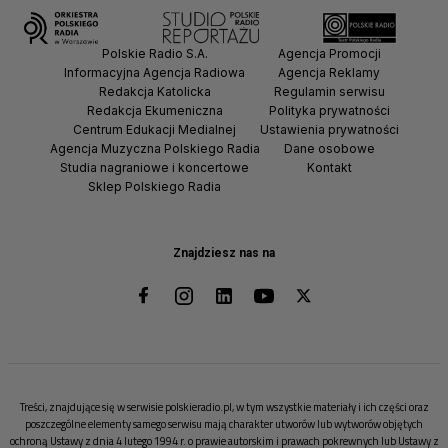
Polskie Radio S.A.
Agencja Promocji
Informacyjna Agencja Radiowa
Agencja Reklamy
Redakcja Katolicka
Regulamin serwisu
Redakcja Ekumeniczna
Polityka prywatności
Centrum Edukacji Medialnej
Ustawienia prywatności
Agencja Muzyczna Polskiego Radia
Dane osobowe
Studia nagraniowe i koncertowe
Kontakt
Sklep Polskiego Radia
Znajdziesz nas na
Treści, znajdujące się w serwisie polskieradio.pl, w tym wszystkie materiały i ich części oraz
poszczególne elementy samego serwisu mają charakter utworów lub wytworów objętych
ochroną Ustawy z dnia 4 lutego 1994 r. o prawie autorskim i prawach pokrewnych lub Ustawy z