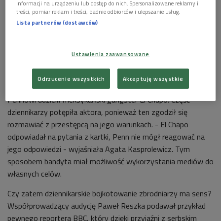
informacji na urządzeniu lub dostęp do nich. Spersonalizowane reklamy i
treści, pomiar reklam i treści, badnie odbiorców i ulepszanie usług.
Lista partnerów (dostawców)
Ustawienia zaawansowane
Dziennikarze, którzy decydują się na rozmowę z przestępcami, czasami płacą
za to życiem (zdjęcie ilustracyjne)
Odrzucenie wszystkich
Akceptuję wszystkie
Punktem wyjścia audycji był wywiad, jakiego Seanowi
Pennowi udzielił meksykański gangster El Chapo. Część
dziennikarzy potępiła aktora, ponieważ ten zgodził się
rozmawiać z przestępcą na jego warunkach. - El Chapo
odpowiadał na pytania z kartki, Penn nie mógł reagować na
jego odpowiedzi - wyjaśniała Agata Kasprolewicz. Tym
sposobem bandyta miał możliwość wykorzystania mediów do
własnych celów.
Czy zatem dziennikarskie bojkotowanie zbrodniarzy ma sens?
Współprowadzący audycję Paweł Reszka podawał przykład
pewnego reportera BBC, który dzięki przyjaźni z serbskim