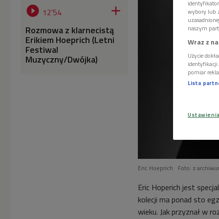
identyfikat


12'54
wybory lub z
uzasadnione
Rozmowa z klarnecistą
naszym part
Erikiem Hoeprich (Letni
Wraz z na
Festiwal
Użycie dokła
Muzyczny/Dwójka)
identyfikacj
pomiar rekla
Lista part
Ustawieni
Eric Hoeprich
Foto: z archiw
Eric Hoperich jest specj
kolecji ma ponad sto e
wieku. Jak przyznał w ro