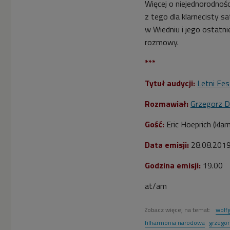
Więcej o niejednorodnośc
z tego dla klarnecisty 
w Wiedniu i jego ostatni
rozmowy.
***
Tytuł audycji:
Letni Fe
Rozmawiał:
Grzegorz D
Gość:
Eric Hoeprich (klar
Data emisji:
28.08.201
Godzina emisji:
19.00
at/am
Zobacz więcej na temat:
wolf
filharmonia narodowa
grzegor