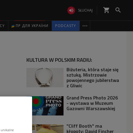
shopping_cart


SŁUCHAJ

ICY
ПР ДЛЯ УКРАЇНИ
PODCASTY
KULTURA W POLSKIM RADIU:
Biżuteria, która staje się
sztuką. Mistrzowie
powojennego jubilerstwa
z Gliwic
Grand Press Photo 2026
- wystawa w Muzeum
Gazowni Warszawskiej
"Cliff Booth" ma
 unikalne
kłopoty: David Fincher