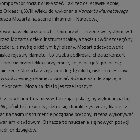
kompozytor chciałby usłyszeć. Taki też cel stawiał sobie,
z Orkiestrą XVIII Wieku do wykonania
Koncertu klarnetowego
sza Mozarta na scenie Filharmonii Narodowej.
tkowy na wielu poziomach - tłumaczył. - Przede wszystkim jest
rzez Mozarta dzieło instrumentalne, a także utwór szczególny
adlera, z myślą o którym był pisany. Mozart zdecydowanie
iskie rejestry klarnetu i to trzeba podkreślić: chociaż koncert
arnecie brzmi lekko i przyjemnie, to jednak jeśli pozna się
mierzenie Mozarta z zejściami do głębokich, niskich rejestrów,
do współczesnego klarnetu wracać. Różnice są uderzające, a
i z koncertu Mozarta dzieło jeszcze lepszym.
łczesny klarnet ma niewystarczającą skalę, by wykonać partię
Wyjaśnił też, czym wyróżnia się charakterystyczny klarnet z
skać na takim instrumencie pożądane półtony, trzeba wykonywać
waniem krzyżowym. Oznacza to nauczenie się nowych pozycji
iednich dźwięków.