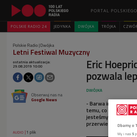
PORTAL POLSKIEGO
POLSKIE RADIO 24
JEDYNKA
DWÓJKA
TRÓJKA
CZWÓ
Polskie Radio
Dwójka
Letni Festiwal Muzyczny
Eric Hoepri
ostatnia aktualizacja:
29.08.2019 10:00
pozwala lep
Obserwuj nas na
Google News
- Barwa instrumentu 
temu, co chciał w s
jesteśmy w stanie po
przerwie koncertu na
Dbamy o 
1 plik
AUDIO
My i nasi
5
p