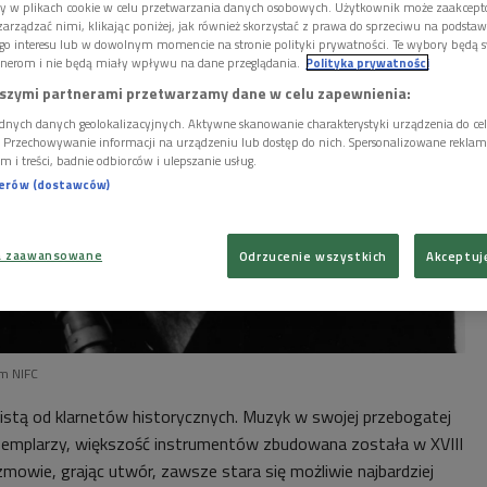
ory w plikach cookie w celu przetwarzania danych osobowych. Użytkownik może zaakcep
arządzać nimi, klikając poniżej, jak również skorzystać z prawa do sprzeciwu na podsta
go interesu lub w dowolnym momencie na stronie polityki prywatności. Te wybory będą 
nerom i nie będą miały wpływu na dane przeglądania.
Polityka prywatności
szymi partnerami przetwarzamy dane w celu zapewnienia:
dnych danych geolokalizacyjnych. Aktywne skanowanie charakterystyki urządzenia do ce
i. Przechowywanie informacji na urządzeniu lub dostęp do nich. Spersonalizowane reklamy 
m i treści, badnie odbiorców i ulepszanie usług.
nerów (dostawców)
a zaawansowane
Odrzucenie wszystkich
Akceptuj
um NIFC
alistą od klarnetów historycznych. Muzyk w swojej przebogatej
gzemplarzy, większość instrumentów zbudowana została w XVIII
zmowie, grając utwór, zawsze stara się możliwie najbardziej