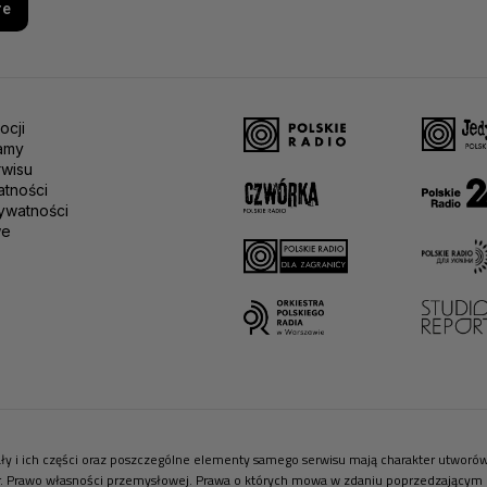
re
ocji
amy
rwisu
atności
ywatności
we
riały i ich części oraz poszczególne elementy samego serwisu mają charakter utwor
r. Prawo własności przemysłowej. Prawa o których mowa w zdaniu poprzedzającym pr