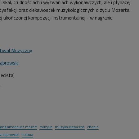
i skal, trudnościach i wyzwaniach wykonawczych, ale i płynącej
satysfakcji oraz ciekawostek muzykologicznych o życiu Mozarta
ej ukończonej kompozycji instrumentalnej - w nagraniu
stiwal Muzyczny
ąbrowski
necista)
9
gang amadeusz mozart
muzyka
muzyka klasyczna
chopin
z dąbrowski
kultura