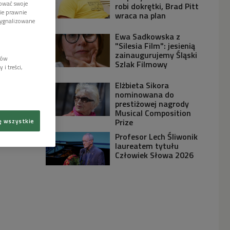
tować swoje
robi dokrętki, Brad Pitt
wie prawnie
wraca na plan
sygnalizowane
Ewa Sadkowska z
"Silesia Film": jesienią
zainaugurujemy Śląski
lów
Szlak Filmowy
i treści,
Elżbieta Sikora
nominowana do
prestiżowej nagrody
Musical Composition
Prize
ę wszystkie
Profesor Lech Śliwonik
laureatem tytułu
Człowiek Słowa 2026