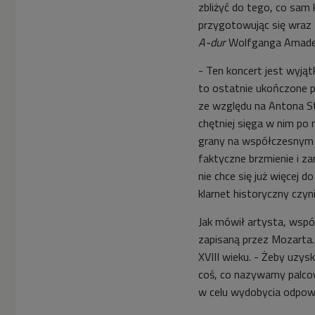
zbliżyć do tego, co sam 
przygotowując się wraz 
A-dur
Wolfganga Amadeu
- Ten koncert jest wyją
to ostatnie ukończone p
ze względu na Antona St
chętniej sięga w nim po n
grany na współczesnym kl
faktyczne brzmienie i za
nie chce się już więcej 
klarnet historyczny czyn
Jak mówił artysta, wspó
zapisaną przez Mozarta. 
XVIII wieku. - Żeby uzy
coś, co nazywamy palco
w celu wydobycia odpow