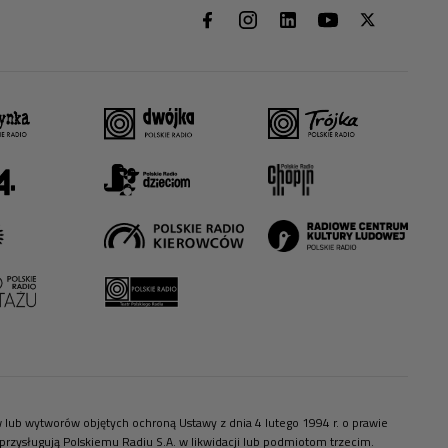
ów lub wytworów objętych ochroną Ustawy z dnia 4 lutego 1994 r. o prawie
zysługują Polskiemu Radiu S.A. w likwidacji lub podmiotom trzecim.