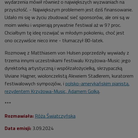
wydarzenia mówił również o największych wyzwaniach na
przyszłość. - Największym problemem jest dziś finansowanie.
Udało mi się w życiu zbudować sieć sponsorów, ale oni są w
moim wieku i wspierają prywatnie festiwal aż w 97 proc.
Chciałbym tę ideę rozwijać w młodym pokoleniu, choć jest
ono oczywiście nieco inne - tłumaczył 80-latek.
Rozmowę z
Matthiasem von Hulsen
poprzedziły wywiady z
trzema innymi uczestnikami festiwalu Krzyżowa-Music: jego
dyrektorką artystyczną i współzałożycielką, skrzypaczką
Viviane Hagner, wiolonczelistą Alexeiem Stadlerem, kuratorem
festiwalowych sympozjów, i
polsko-amerykańskim pianistą,
rezydentem Krzyżowa-Music, Adamem Golką
.
***
Rozmawiała:
Róża Światczyńska
Data emisji:
3.09.2024