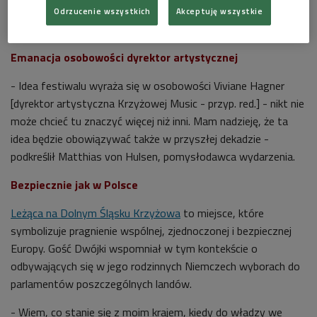
Odrzucenie wszystkich
Akceptuję wszystkie
Emanacja osobowości dyrektor artystycznej
- Idea festiwalu wyraża się w osobowości Viviane Hagner
[dyrektor artystyczna Krzyżowej Music - przyp. red.] - nikt nie
może chcieć tu znaczyć więcej niż inni. Mam nadzieję, że ta
idea będzie obowiązywać także w przyszłej dekadzie -
podkreślił Matthias von Hulsen, pomysłodawca wydarzenia.
Bezpiecznie jak w Polsce
Leżąca na Dolnym Śląsku Krzyżowa
to miejsce, które
symbolizuje pragnienie wspólnej, zjednoczonej i bezpiecznej
Europy. Gość Dwójki wspomniał w tym kontekście o
odbywających się w jego rodzinnych Niemczech wyborach do
parlamentów poszczególnych landów.
- Wiem, co stanie się z moim krajem, kiedy do władzy we