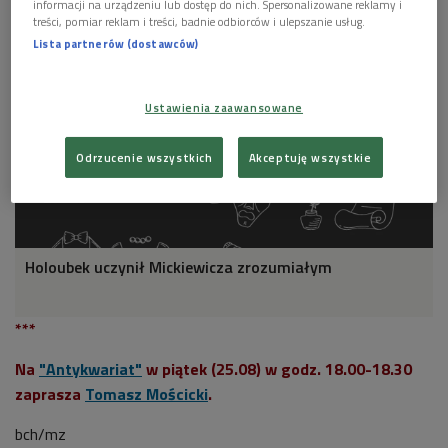
informacji na urządzeniu lub dostęp do nich. Spersonalizowane reklamy i
treści, pomiar reklam i treści, badnie odbiorców i ulepszanie usług.
Lista partnerów (dostawców)
Ustawienia zaawansowane
Odrzucenie wszystkich
Akceptuję wszystkie
Holoubek uczynił Mickiewicza zrozumiałym
***
Na
"Antykwariat"
w piątek (25.08) w godz. 18.00-18.30
zaprasza
Tomasz Mościcki
.
bch/mz