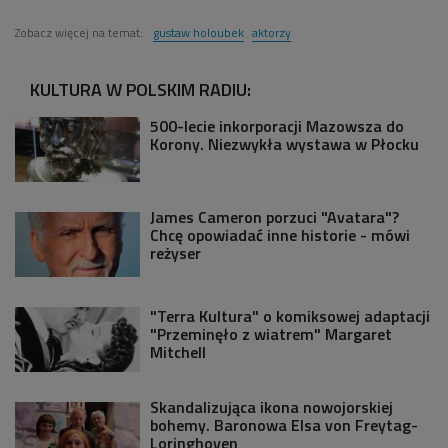
Zobacz więcej na temat:
gustaw holoubek
aktorzy
KULTURA W POLSKIM RADIU:
500-lecie inkorporacji Mazowsza do
Korony. Niezwykła wystawa w Płocku
James Cameron porzuci "Avatara"?
Chcę opowiadać inne historie - mówi
reżyser
"Terra Kultura" o komiksowej adaptacji
"Przeminęło z wiatrem" Margaret
Mitchell
Skandalizująca ikona nowojorskiej
bohemy. Baronowa Elsa von Freytag-
Loringhoven