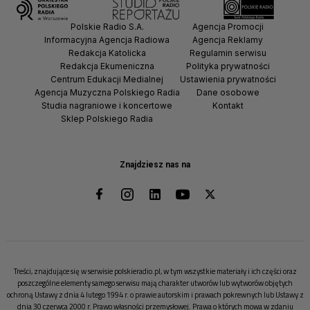
Polskie Radio S.A.
Agencja Promocji
Informacyjna Agencja Radiowa
Agencja Reklamy
Redakcja Katolicka
Regulamin serwisu
Redakcja Ekumeniczna
Polityka prywatności
Centrum Edukacji Medialnej
Ustawienia prywatności
Agencja Muzyczna Polskiego Radia
Dane osobowe
Studia nagraniowe i koncertowe
Kontakt
Sklep Polskiego Radia
Znajdziesz nas na
Treści, znajdujące się w serwisie polskieradio.pl, w tym wszystkie materiały i ich części oraz
poszczególne elementy samego serwisu mają charakter utworów lub wytworów objętych
ochroną Ustawy z dnia 4 lutego 1994 r. o prawie autorskim i prawach pokrewnych lub Ustawy z
dnia 30 czerwca 2000 r. Prawo własności przemysłowej. Prawa o których mowa w zdaniu