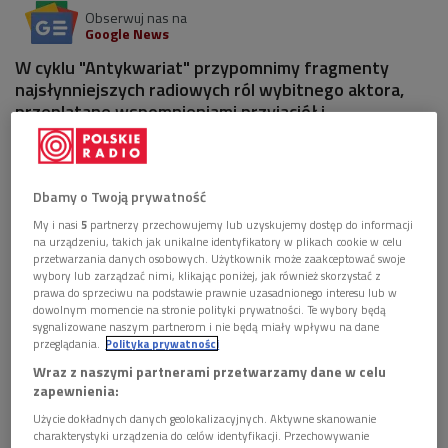
Obserwuj nas na
Google News
W cyklu "Antykwariat" przypomnimy fragmenty
najsłynniejszych radiowych ról wybitnego aktora,
przeplatane wspomnieniami przyjaciół i
współpracowników Gustawa Holoubka.
Dbamy o Twoją prywatność
My i nasi
5
partnerzy przechowujemy lub uzyskujemy dostęp do informacji
na urządzeniu, takich jak unikalne identyfikatory w plikach cookie w celu
przetwarzania danych osobowych. Użytkownik może zaakceptować swoje
wybory lub zarządzać nimi, klikając poniżej, jak również skorzystać z
prawa do sprzeciwu na podstawie prawnie uzasadnionego interesu lub w
dowolnym momencie na stronie polityki prywatności. Te wybory będą
sygnalizowane naszym partnerom i nie będą miały wpływu na dane
przeglądania.
Polityka prywatności
Wraz z naszymi partnerami przetwarzamy dane w celu
zapewnienia:
Użycie dokładnych danych geolokalizacyjnych. Aktywne skanowanie
Zdjęcie Gustawa Holoubek
Foto: PAP/Jacek Turczyk
charakterystyki urządzenia do celów identyfikacji. Przechowywanie