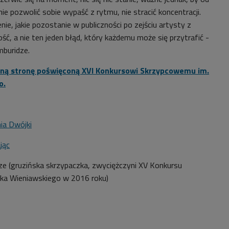
nie pozwolić sobie wypaść z rytmu, nie stracić koncentracji.
nie, jakie pozostanie w publiczności po zejściu artysty z
ość, a nie ten jeden błąd, który każdemu może się przytrafić -
mburidze.
ną stronę poświęconą XVI Konkursowi Skrzypcowemu im.
o.
ia Dwójki
jąc
ze (gruzińska skrzypaczka, zwyciężczyni XV
Konkursu
ka Wieniawskiego w 2016 roku)