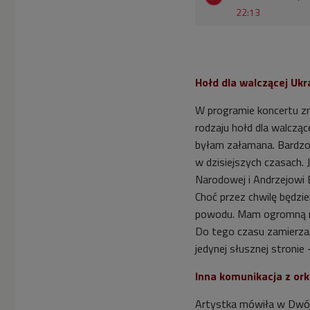
22:13
Hołd dla walczącej Ukr
W programie koncertu zn
rodzaju hołd dla walczące
byłam załamana. Bardzo s
w dzisiejszych czasach.
Narodowej i Andrzejowi 
Choć przez chwilę będzie
powodu. Mam ogromną nad
Do tego czasu zamierzam
jedynej słusznej stronie
Inna komunikacja z ork
Artystka mówiła w Dwój