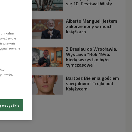
się 10. Festiwal Wisły
Alberto Manguel: jestem
zakorzeniony w moich
książkach
 unikalne
tować swoje
wie prawnie
Z Breslau do Wrocławia.
sygnalizowane
Wystawa "Rok 1946.
Kiedy wszystko było
tymczasowe"
lów
i treści,
Bartosz Bielenia gościem
specjalnym "Trójki pod
Księżycem"
ę wszystkie