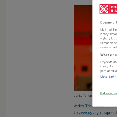
Dbamy o 
My i nasi
5
p
identyfikat
wybory lub z
uzasadnione
naszym part
Wraz z na
Użycie dokła
identyfikacj
pomiar rekla
Lista part
Ustawieni
Veriko Tchumburidze
Foto: T
Veriko Tchumburidze
, kt
to zwyciężczyni poprzedn