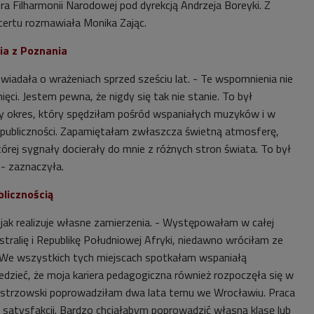
ra Filharmonii Narodowej pod dyrekcją Andrzeja Boreyki. Z
certu rozmawiała Monika Zając.
ia z Poznania
wiadała o wrażeniach sprzed sześciu lat. - Te wspomnienia nie
ięci. Jestem pewna, że nigdy się tak nie stanie. To był
y okres, który spędziłam pośród wspaniałych muzyków i w
publiczności. Zapamiętałam zwłaszcza świetną atmosferę,
której sygnały docierały do mnie z różnych stron świata. To był
 - zaznaczyła.
blicznością
jak realizuje własne zamierzenia. - Występowałam w całej
tralię i Republikę Południowej Afryki, niedawno wróciłam ze
We wszystkich tych miejscach spotkałam wspaniałą
edzieć, że moja kariera pedagogiczna również rozpoczęła się w
mistrzowski poprowadziłam dwa lata temu we Wrocławiu. Praca
 satysfakcji. Bardzo chciałabym poprowadzić własną klasę lub