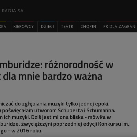
 RADIA SA
RKA
KIEROWCY
DZIECI
TEATR
CHOPIN
PR DLA ZAGRAN

umburidze: różnorodność w
t dla mnie bardzo ważna
niczać do zgłębiania muzyki tylko jednej epoki.
u poświęcałam utworom Schuberta i Schumanna.
 ich muzyki. Dziś jest mi ona bliska - mówiła w
uridze, zwyciężczyni poprzedniej edycji Konkursu im.
go - w 2016 roku.