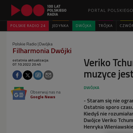
PORTAL POLSKIEGO
POLSKIE RADIO 24
JEDYNKA
DWÓJKA
TRÓJKA
CZWÓ
Polskie Radio
Dwójka
Filharmonia Dwójki
Veriko Tch
ostatnia aktualizacja:
07.10.2022 20:45
muzyce jes
Obserwuj nas na
Google News
- Staram się nie ogra
Ostatnio sporo czas
Kiedyś nie rozumiałam
Dwójce Veriko Tchumb
Henryka Wieniawskie