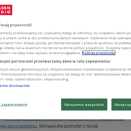
Twoją prywatność
artnerzy przechowujemy lub uzyskujemy dostęp do informacji na urządzeniu, takich jak
ory w plikach cookie w celu przetwarzania danych osobowych. Użytkownik może zaakcep
arządzać nimi, klikając poniżej, jak również skorzystać z prawa do sprzeciwu na podsta
go interesu lub w dowolnym momencie na stronie polityki prywatności. Te wybory będą 
nerom i nie będą miały wpływu na dane przeglądania.
Polityka prywatności
szymi partnerami przetwarzamy dane w celu zapewnienia:
dnych danych geolokalizacyjnych. Aktywne skanowanie charakterystyki urządzenia do ce
i. Przechowywanie informacji na urządzeniu lub dostęp do nich. Spersonalizowane reklamy 
m i treści, badnie odbiorców i ulepszanie usług.
nerów (dostawców)
a zaawansowane
Odrzucenie wszystkich
Akceptuj
owarzystwo Muzyczne im. H. Wieniawskiego
óra
wystąpiła podczas inauguracyjnego koncertu 7 października,
iej edycji konkursu
. Skrzypaczka pochodzi z Gruzji.