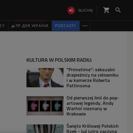
shopping_cart


SŁUCHAJ

ICY
ПР ДЛЯ УКРАЇНИ
PODCASTY
KULTURA W POLSKIM RADIU:
"Primetime": seksualni
drapieżnicy na celowniku
i w kamerze Roberta
Pattinsona
Od pierwszej linii do pop-
artowej legendy. Andy
Warhol nieznany w
Krakowie
Święto Królowej Polskich
Rzek - już jutro zaczyna