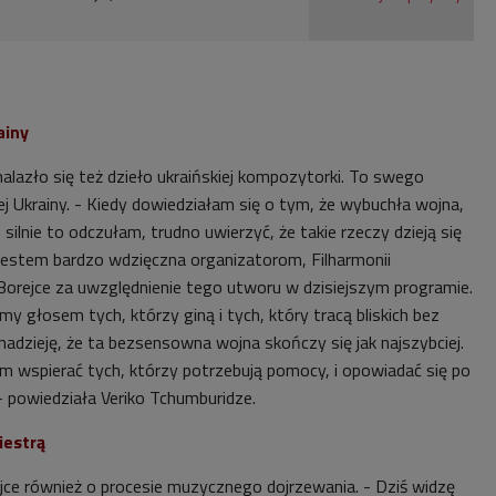
ainy
alazło się też dzieło ukraińskiej kompozytorki. To swego
j Ukrainy. -
Kiedy dowiedziałam się o tym, że wybuchła wojna,
ilnie to odczułam, trudno uwierzyć, że takie rzeczy dzieją się
 Jestem bardzo wdzięczna organizatorom, Filharmonii
Borejce za uwzględnienie tego utworu w dzisiejszym programie.
my głosem tych, którzy giną i tych, który tracą bliskich bez
zieję, że ta bezsensowna wojna skończy się jak najszybciej.
 wspierać tych, którzy potrzebują pomocy, i opowiadać się po
 - powiedziała
Veriko Tchumburidze
.
iestrą
ce również o procesie muzycznego dojrzewania. -
Dziś widzę