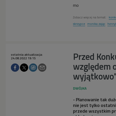
mo
Zobacz więcej na temat:
konk
skrzypce
monika zając
henry
Przed Konk
ostatnia aktualizacja:
24.08.2022 19:15
względem o
wyjątkowo
- Planowanie tak duż
nie jest tylko ostatn
przede wszystkim pr