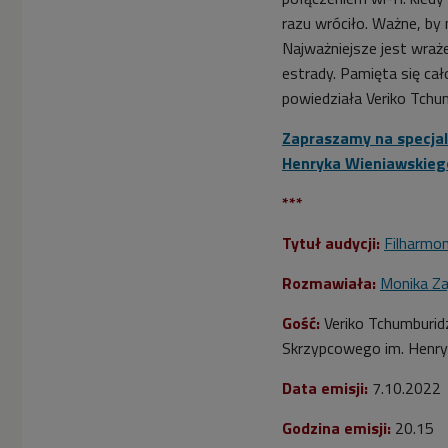
razu wróciło. Ważne, by 
Najważniejsze jest wraże
estrady. Pamięta się cał
powiedziała Veriko Tchu
Zapraszamy na specjal
Henryka Wieniawskieg
***
Tytuł audycji:
Filharmon
Rozmawiała:
Monika Za
Gość:
Veriko Tchumburid
Skrzypcowego im. Henry
Data emisji:
7.10.2022
Godzina emisji:
20.15