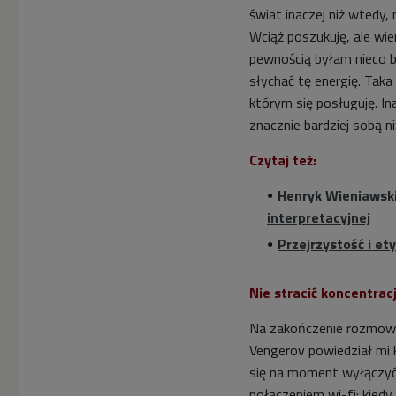
świat inaczej niż wtedy,
Wciąż poszukuję, ale wie
pewnością byłam nieco ba
słychać tę energię. Taka
którym się posługuję. Ina
znacznie bardziej sobą n
Czytaj też:
Henryk Wieniawski 
interpretacyjnej
Przejrzystość i et
Nie stracić koncentracj
Na zakończenie rozmowy
Vengerov powiedział mi k
się na moment wyłączyć, 
połączeniem wi-fi: kiedy