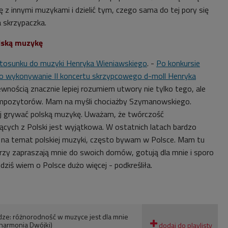
ę z innymi muzykami i dzielić tym, czego sama do tej pory się
 skrzypaczka.
olską muzykę
tosunku do muzyki Henryka Wieniawskiego
. -
Po konkursie
o wykonywanie II koncertu skrzypcowego d-moll Henryka
pewnością znacznie lepiej rozumiem utwory nie tylko tego, ale
kompozytorów. Mam na myśli chociażby Szymanowskiego.
iej grywać polską muzykę. Uważam, że twórczość
ych z Polski jest wyjątkowa. W ostatnich latach bardzo
 na temat polskiej muzyki, często bywam w Polsce. Mam tu
rzy zapraszają mnie do swoich domów, gotują dla mnie i sporo
dziś wiem o Polsce dużo więcej - podkreśliła.
dze: różnorodność w muzyce jest dla mnie
lharmonia Dwójki)