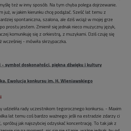
 myślę też w inny sposób. Na tym chyba polega dojrzewanie.
m już, w jakim kierunku chcę podążać. Sześć lat temu z
rdziej spontaniczna, szalona, ale dziś wciąż w mojej grze
 po prostu jestem. Zmienił się jednak nieco muzyczny język,
czej komunikuję się z orkiestrą, z muzykami. Dziś czuję się
iż wcześniej - mówiła skrzypaczka.
- symbol doskonałości, piękna dźwięku i kultury
yka. Ewolucja konkursu im. H. Wieniawskiego
i
 udzieliła rady uczestnikom tegorocznego konkursu. - Maxim
ilka lat temu coś bardzo ważnego: jeśli na estradzie zdarzy ci
spróbuj jak najszybciej odzyskać koncentrację. To tak jak z
 zerwie się na moment, nic się nie stanie, ważne jednak, by od