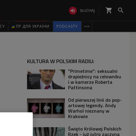
shopping_cart


SŁUCHAJ

ICY
ПР ДЛЯ УКРАЇНИ
PODCASTY
KULTURA W POLSKIM RADIU:
"Primetime": seksualni
drapieżnicy na celowniku
i w kamerze Roberta
Pattinsona
Od pierwszej linii do pop-
artowej legendy. Andy
Warhol nieznany w
Krakowie
Święto Królowej Polskich
Rzek - już jutro zaczyna