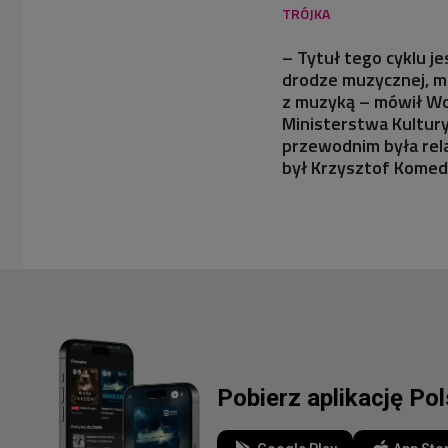
– Tytuł tego cyklu j
drodze muzycznej, mo
z muzyką – mówił Wo
Ministerstwa Kultur
przewodnim była rel
był Krzysztof Komed
Pobierz aplikację Po