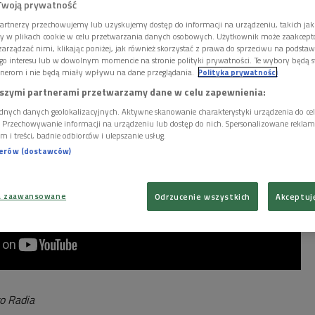
Twoją prywatność
artnerzy przechowujemy lub uzyskujemy dostęp do informacji na urządzeniu, takich jak
ory w plikach cookie w celu przetwarzania danych osobowych. Użytkownik może zaakcep
arządzać nimi, klikając poniżej, jak również skorzystać z prawa do sprzeciwu na podsta
go interesu lub w dowolnym momencie na stronie polityki prywatności. Te wybory będą 
nerom i nie będą miały wpływu na dane przeglądania.
Polityka prywatności
szymi partnerami przetwarzamy dane w celu zapewnienia:
dnych danych geolokalizacyjnych. Aktywne skanowanie charakterystyki urządzenia do ce
i. Przechowywanie informacji na urządzeniu lub dostęp do nich. Spersonalizowane reklamy 
m i treści, badnie odbiorców i ulepszanie usług.
nerów (dostawców)
a zaawansowane
Odrzucenie wszystkich
Akceptuj
go Radia