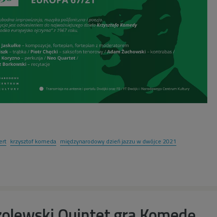
ert
krzysztof komeda
międzynarodowy dzień jazzu w dwójce 2021
olewski Quintet gra Komedę.