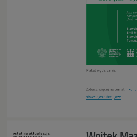
Plakat wydarzenia
Zobacz więcej na temat:
konc
sławek jaskułke
jazz
Wojtek Maz
ostatnia aktualizacja: