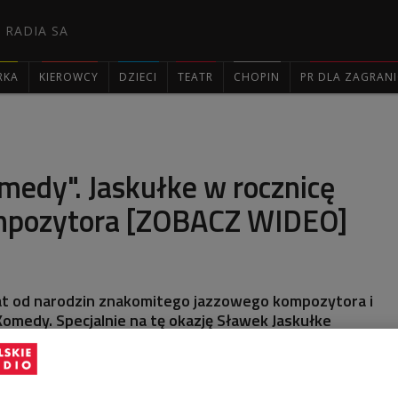
 RADIA SA
RKA
KIEROWCY
DZIECI
TEATR
CHOPIN
PR DLA ZAGRAN

edy". Jaskułke w rocznicę
mpozytora [ZOBACZ WIDEO]
lat od narodzin znakomitego jazzowego kompozytora i
Komedy. Specjalnie na tę okazję Sławek Jaskułke
ą kompozycję, będącą połączeniem jazzu, swobodnej
 polifonicznej i poezji. Zobacz koncert EUROPA 67/21
ego Polskiego Radia im. Witolda Lutosławskiego.