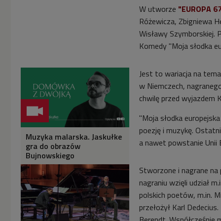
W utworze
"EUROPA 67
Różewicza, Zbigniewa H
Wisławy Szymborskiej. P
Komedy "Moja słodka eur
Jest to wariacja na te
w Niemczech, nagranego
chwilę przed wyjazdem 
"Moja słodka europejska
poezję i muzykę. Ostatni
Muzyka malarska. Jaskułke
a nawet powstanie Unii Eu
gra do obrazów
Bujnowskiego
Stworzone i nagrane na
nagraniu wzięli udział m
polskich poetów, m.in. 
przełożył Karl Dedecius
Berendt. Współcześnie 