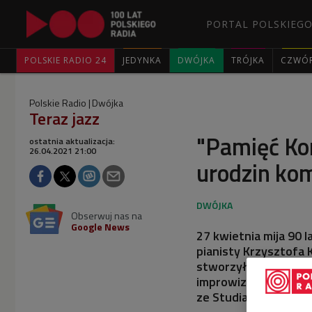
PORTAL POLSKIEGO
POLSKIE RADIO 24
JEDYNKA
DWÓJKA
TRÓJKA
CZWÓ
Polskie Radio
Dwójka
Teraz jazz
"Pamięć Kom
ostatnia aktualizacja:
26.04.2021 21:00
urodzin ko
Obserwuj nas na
Google News
27 kwietnia mija 90 
pianisty Krzysztofa 
stworzył rozbudowan
improwizacji, muzyki
ze Studia Koncertow