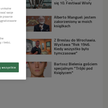
się 10. Festiwal Wisły
 unikalne
tować swoje
Alberto Manguel: jestem
wie prawnie
sygnalizowane
zakorzeniony w moich
książkach
lów
Z Breslau do Wrocławia.
i treści,
Wystawa "Rok 1946.
Kiedy wszystko było
tymczasowe"
Bartosz Bielenia gościem
ę wszystkie
specjalnym "Trójki pod
Księżycem"