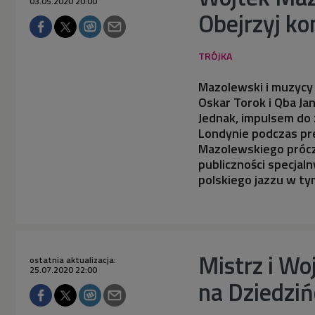
03.05.2020 20:00
Obejrzyj ko
Mazolewski i muzycy 
Oskar Torok i Qba Jan
Jednak, impulsem do
Londynie podczas pre
Mazolewskiego prócz
publiczności specjal
polskiego jazzu w ty
Mistrz i Wo
ostatnia aktualizacja:
25.07.2020 22:00
na Dziedziń