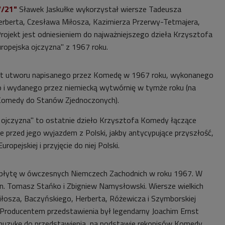
/21"
Sławek Jaskułke wykorzystał wiersze Tadeusza
erberta, Czesława Miłosza, Kazimierza Przerwy-Tetmajera,
rojekt jest odniesieniem do najważniejszego dzieła Krzysztofa
opejska ojczyzna" z 1967 roku.
mat utworu napisanego przez Komedę w 1967 roku, wykonanego
 i wydanego przez niemiecką wytwórnię w tymże roku (na
Komedy do Stanów Zjednoczonych).
 ojczyzna" to ostatnie dzieło Krzysztofa Komedy łączące
e przed jego wyjazdem z Polski, jakby antycypujące przyszłość,
ropejskiej i przyjęcie do niej Polski.
 płytę w ówczesnych Niemczech Zachodnich w roku 1967. W
.in. Tomasz Stańko i Zbigniew Namysłowski. Wiersze wielkich
Miłosza, Baczyńskiego, Herberta, Różewicza i Szymborskiej
. Producentem przedstawienia był legendarny Joachim Ernst
muzykę do przedstawienia, na podstawie rękopisów Komedy,