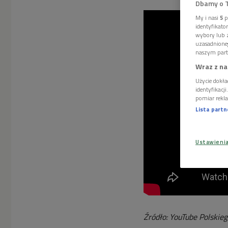
Dbamy o 
My i nasi
5
p
identyfikat
wybory lub z
uzasadnione
naszym part
Wraz z na
Użycie dokła
identyfikacj
pomiar rekla
Lista part
Ustawieni
Źródło: YouTube Polskie