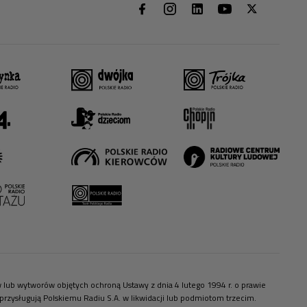
ów lub wytworów objętych ochroną Ustawy z dnia 4 lutego 1994 r. o prawie
zysługują Polskiemu Radiu S.A. w likwidacji lub podmiotom trzecim.