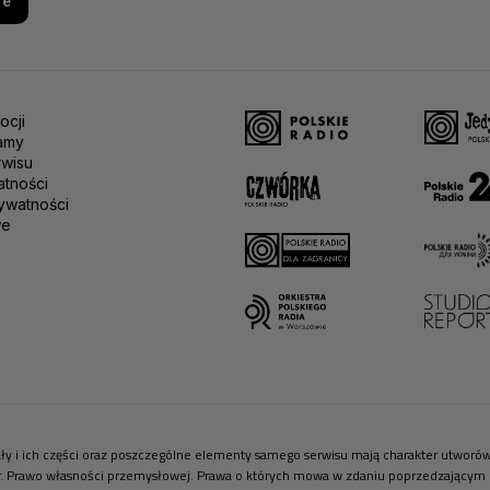
re
ocji
amy
rwisu
atności
ywatności
we
riały i ich części oraz poszczególne elementy samego serwisu mają charakter utwor
r. Prawo własności przemysłowej. Prawa o których mowa w zdaniu poprzedzającym pr