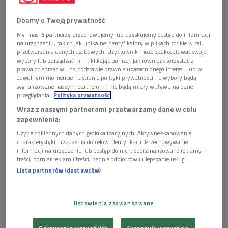
Dbamy o Twoją prywatność
My i nasi
5
partnerzy przechowujemy lub uzyskujemy dostęp do informacji
na urządzeniu, takich jak unikalne identyfikatory w plikach cookie w celu
przetwarzania danych osobowych. Użytkownik może zaakceptować swoje
wybory lub zarządzać nimi, klikając poniżej, jak również skorzystać z
prawa do sprzeciwu na podstawie prawnie uzasadnionego interesu lub w
dowolnym momencie na stronie polityki prywatności. Te wybory będą
sygnalizowane naszym partnerom i nie będą miały wpływu na dane
przeglądania.
Polityka prywatności
Źródło: YouTube Polskiego Radia
Wraz z naszymi partnerami przetwarzamy dane w celu
zapewnienia:
W utworze
"EUROPA 67/21"
Sławek Jaskułke wykorzystał
wiersze Tadeusza Różewicza, Zbigniewa Herberta, Czesława
Użycie dokładnych danych geolokalizacyjnych. Aktywne skanowanie
charakterystyki urządzenia do celów identyfikacji. Przechowywanie
Miłosza, Kazimierza Przerwy-Tetmajera, Wisławy
informacji na urządzeniu lub dostęp do nich. Spersonalizowane reklamy i
Szymborskiej. Projekt jest odniesieniem do najważniejszego
treści, pomiar reklam i treści, badnie odbiorców i ulepszanie usług.
Lista partnerów (dostawców)
dzieła Krzysztofa Komedy "Moja słodka europejska
ojczyzna" z 1967 roku.
Ustawienia zaawansowane