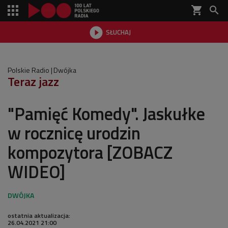
shopping_cart


SŁUCHAJ

Polskie Radio
Dwójka
Teraz jazz
"Pamięć Komedy". Jaskułke
w rocznicę urodzin
kompozytora [ZOBACZ
WIDEO]
ostatnia aktualizacja:
26.04.2021 21:00