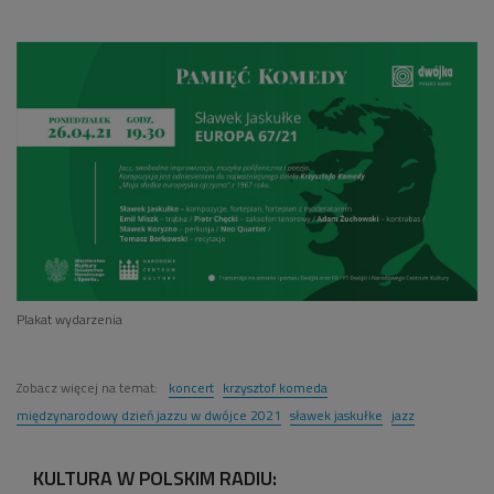
Plakat wydarzenia
Zobacz więcej na temat:
koncert
krzysztof komeda
międzynarodowy dzień jazzu w dwójce 2021
sławek jaskułke
jazz
KULTURA W POLSKIM RADIU: