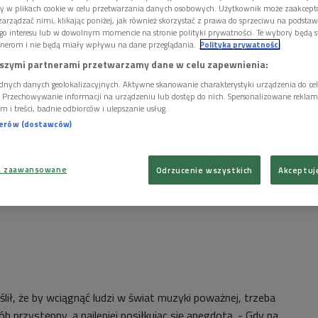
ory w plikach cookie w celu przetwarzania danych osobowych. Użytkownik może zaakcep
arządzać nimi, klikając poniżej, jak również skorzystać z prawa do sprzeciwu na podsta
go interesu lub w dowolnym momencie na stronie polityki prywatności. Te wybory będą 
nerom i nie będą miały wpływu na dane przeglądania.
Polityka prywatności
szymi partnerami przetwarzamy dane w celu zapewnienia:
dnych danych geolokalizacyjnych. Aktywne skanowanie charakterystyki urządzenia do ce
i. Przechowywanie informacji na urządzeniu lub dostęp do nich. Spersonalizowane reklamy 
m i treści, badnie odbiorców i ulepszanie usług.
nerów (dostawców)
a zaawansowane
Odrzucenie wszystkich
Akceptuj
ił, że by wciągnąć ludzi w świat muzyki poważnej, trzeba
b przystępny, a najlepiej posiłkując się anegdotą. - Gdy na