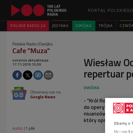
PORTAL POLSKIEGO
POLSKIE RADIO 24
JEDYNKA
DWÓJKA
TRÓJKA
CZWÓ
Polskie Radio
Dwójka
Cafe "Muza"
Wiesław Oc
ostatnia aktualizacja:
17.11.2019 15:50
repertuar 
Obserwuj nas na
Google News
- "Król Roger" jest w
do opery na ten spek
niuansów, to się zni
który opowiadał o m
Dbamy o 
1 plik
AUDIO
My i nasi
5
p