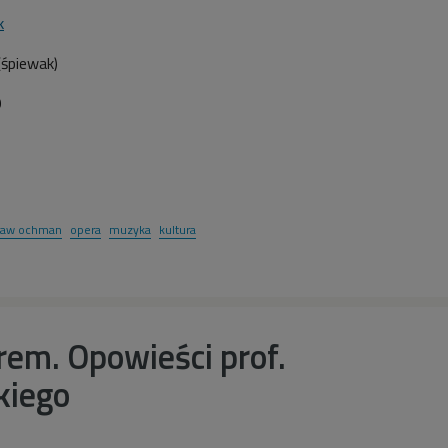
k
(śpiewak)
9
ław ochman
opera
muzyka
kultura
órem. Opowieści prof.
kiego