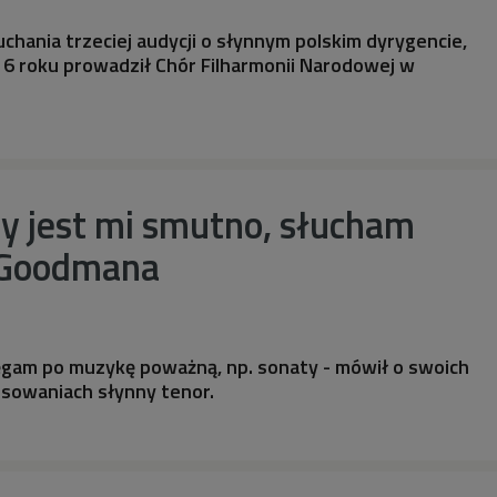
hania trzeciej audycji o słynnym polskim dyrygencie,
16 roku prowadził Chór Filharmonii Narodowej w
y jest mi smutno, słucham
 Goodmana
ęgam po muzykę poważną, np. sonaty - mówił o swoich
sowaniach słynny tenor.