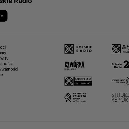
lskie Radio
re
ocji
amy
rwisu
atności
ywatności
we