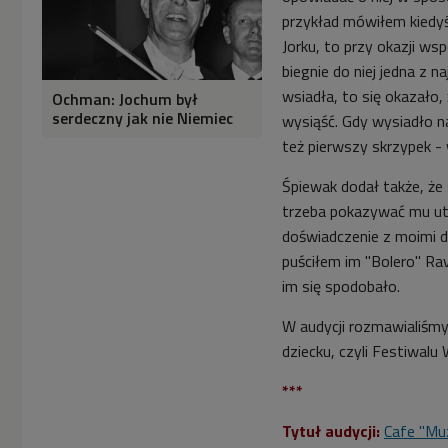
przykład mówiłem kiedy
Jorku, to przy okazji ws
biegnie do niej jedna z
wsiadła, to się okazało,
Ochman: Jochum był
serdeczny jak nie Niemiec
wysiąść. Gdy wysiadło na
też pierwszy skrzypek -
Śpiewak dodał także, że
trzeba pokazywać mu utw
doświadczenie z moimi d
puściłem im "Bolero" Rav
im się spodobało.
W audycji rozmawialiśmy
dziecku, czyli Festiwal
***
Tytuł audycji:
Cafe "Mu