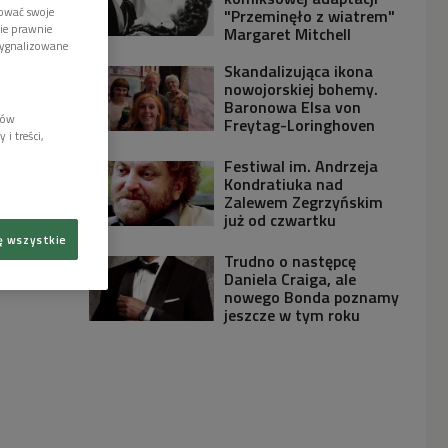
tować swoje
"Przeminęło z wiatrem"
wie prawnie
Margaret Mitchell
sygnalizowane
Skandalizująca ikona
nowojorskiej bohemy.
Baronowa Elsa von
lów
Freytag-Loringhoven
i treści,
Festiwal im. Andrzeja
Kondratiuka nad
Zalewem Zegrzyńskim
już od czwartku
ę wszystkie
Trudno o następcę
Daniela Craiga, ale
nowego Bonda poznamy
jeszcze w tym roku