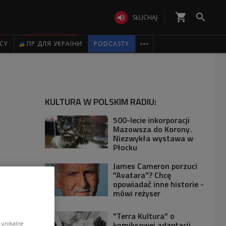
shopping_cart


SŁUCHAJ

ICY
ПР ДЛЯ УКРАЇНИ
PODCASTY
KULTURA W POLSKIM RADIU:
500-lecie inkorporacji
Mazowsza do Korony.
Niezwykła wystawa w
Płocku
James Cameron porzuci
"Avatara"? Chcę
opowiadać inne historie -
mówi reżyser
"Terra Kultura" o
 unikalne
komiksowej adaptacji