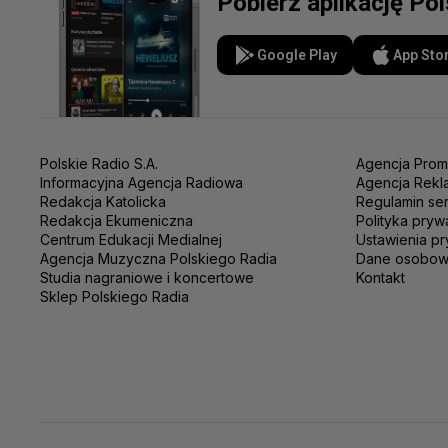
Pobierz aplikację Po
Google Play
App Sto
Polskie Radio S.A.
Agencja Prom
Informacyjna Agencja Radiowa
Agencja Rekl
Redakcja Katolicka
Regulamin se
Redakcja Ekumeniczna
Polityka pryw
Centrum Edukacji Medialnej
Ustawienia pr
Agencja Muzyczna Polskiego Radia
Dane osobo
Studia nagraniowe i koncertowe
Kontakt
Sklep Polskiego Radia