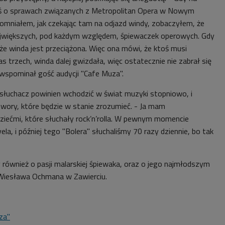
ś o sprawach związanych z Metropolitan Opera w Nowym
pomniałem, jak czekając tam na odjazd windy, zobaczyłem, że
 największych, pod każdym względem, śpiewaczek operowych. Gdy
 że winda jest przeciążona. Więc ona mówi, że ktoś musi
s trzech, winda dalej gwizdała, więc ostatecznie nie zabrał się
 wspominał gość audycji "Cafe Muza".
 słuchacz powinien wchodzić w świat muzyki stopniowo, i
ory, które będzie w stanie zrozumieć. - Ja mam
ziećmi, które słuchały rock’n’rolla. W pewnym momencie
ela, i później tego "Bolera" słuchaliśmy 70 razy dziennie, bo tak
 również o pasji malarskiej śpiewaka, oraz o jego najmłodszym
u Wiesława Ochmana w Zawierciu.
za"