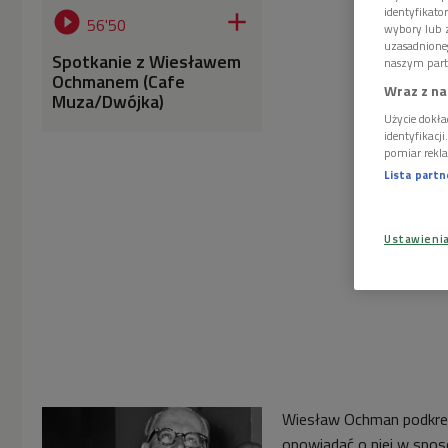
identyfikat


56'50
wybory lub z
uzasadnione
Spotkanie z Wiesławem
naszym part
Ochmanem (Cafe
Wraz z na
Muza/Dwójka)
Użycie dokła
identyfikacj
pomiar rekla
Lista part
Ustawieni
Wiesław Ochman podkreśl
opowiadać o niej w sposó