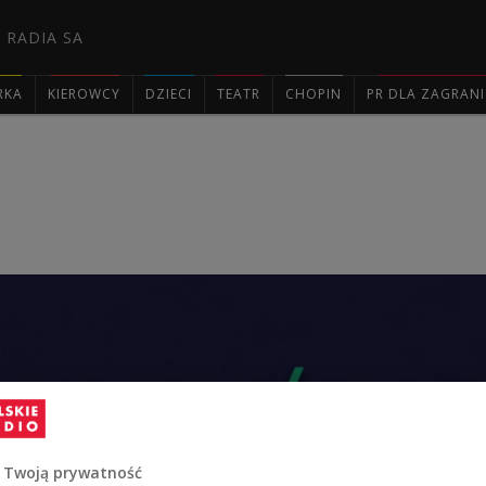
 RADIA SA
RKA
KIEROWCY
DZIECI
TEATR
CHOPIN
PR DLA ZAGRAN

 Twoją prywatność