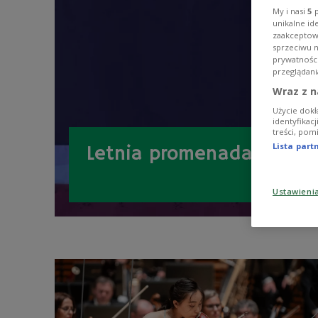
My i nasi
5
p
unikalne id
zaakceptowa
sprzeciwu 
prywatnośc
przeglądani
Wraz z n
Użycie dokł
identyfikac
treści, pom
Lista par
Letnia promenada
Ustawieni