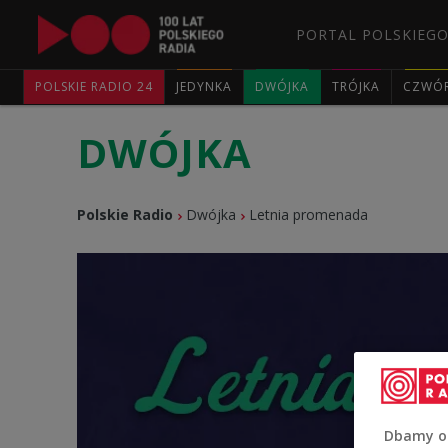
PORTAL POLSKIEGO
POLSKIE RADIO 24
JEDYNKA
DWÓJKA
TRÓJKA
CZWÓ
DWÓJKA
Polskie Radio
Dwójka
Letnia promenada
Dbamy o