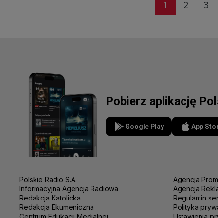
1
2
3
Pobierz aplikację Po
Google Play
App Sto
Polskie Radio S.A.
Agencja Prom
Informacyjna Agencja Radiowa
Agencja Rekl
Redakcja Katolicka
Regulamin se
Redakcja Ekumeniczna
Polityka pryw
Centrum Edukacji Medialnej
Ustawienia pr