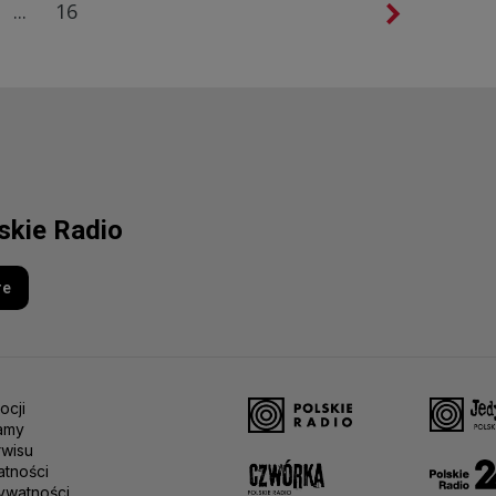
...
16
lskie Radio
re
ocji
amy
rwisu
atności
ywatności