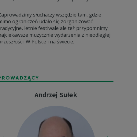
Zaprowadzimy słuchaczy wszędzie tam, gdzie
mimo ograniczeń udało się zorganizować
tradycyjne, letnie festiwale ale też przypomnimy
najciekawsze muzycznie wydarzenia z nieodległej
przeszłości. W Polsce i na świecie.
PROWADZĄCY
Andrzej Sułek
K