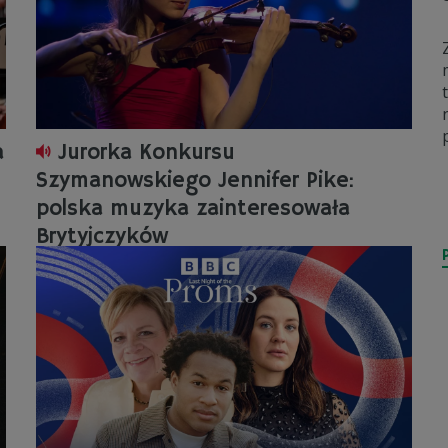
a
Jurorka Konkursu
Szymanowskiego Jennifer Pike:
polska muzyka zainteresowała
Brytyjczyków
wska
Grzegorz Dąbrowski