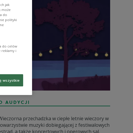
ch jak
ik może
wa do
e polityki
ane
ia do celów
 reklamy i
ę wszystkie
O AUDYCJI
Wieczorna przechadzka w ciepłe letnie wieczory w
towarzystwie muzyki dobiegającej z festiwalowych
estrad, a także koncertowych i operowych sal.