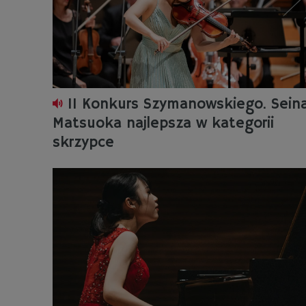
II Konkurs Szymanowskiego. Sein
Matsuoka najlepsza w kategorii
skrzypce
n Majchrowski
Joanna Grotko