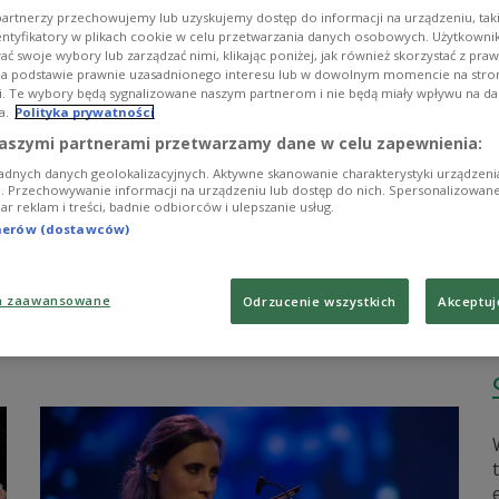
artnerzy przechowujemy lub uzyskujemy dostęp do informacji na urządzeniu, taki
entyfikatory w plikach cookie w celu przetwarzania danych osobowych. Użytkown
ć swoje wybory lub zarządzać nimi, klikając poniżej, jak również skorzystać z pra
na podstawie prawnie uzasadnionego interesu lub w dowolnym momencie na stroni
i. Te wybory będą sygnalizowane naszym partnerom i nie będą miały wpływu na d
a.
Polityka prywatności
aszymi partnerami przetwarzamy dane w celu zapewnienia:
adnych danych geolokalizacyjnych. Aktywne skanowanie charakterystyki urządzen
ji. Przechowywanie informacji na urządzeniu lub dostęp do nich. Spersonalizowane
iar reklam i treści, badnie odbiorców i ulepszanie usług.
tnerów (dostawców)
a zaawansowane
Odrzucenie wszystkich
Akceptuj