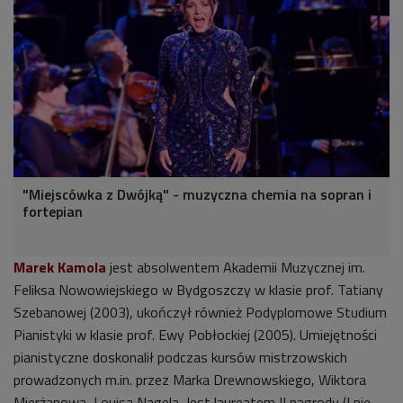
"Miejscówka z Dwójką" - muzyczna chemia na sopran i
fortepian
Marek Kamola
jest absolwentem Akademii Muzycznej im.
Feliksa Nowowiejskiego w Bydgoszczy w klasie prof. Tatiany
Szebanowej (2003), ukończył również Podyplomowe Studium
Pianistyki w klasie prof. Ewy Pobłockiej (2005). Umiejętności
pianistyczne doskonalił podczas kursów mistrzowskich
prowadzonych m.in. przez Marka Drewnowskiego, Wiktora
Mierżanowa, Louisa Nagela. Jest laureatem II nagrody (I nie