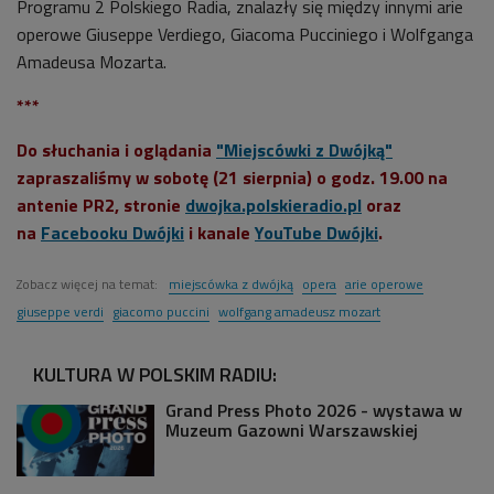
Programu 2 Polskiego Radia, znalazły się między innymi arie
operowe Giuseppe Verdiego, Giacoma Pucciniego i Wolfganga
Amadeusa Mozarta.
***
Do słuchania i oglądania
"Miejscówki z Dwójką"
zapraszaliśmy w sobotę (21 sierpnia) o godz. 19.00 na
antenie PR2, stronie
dwojka.polskieradio.pl
oraz
na
Facebooku Dwójki
i kanale
YouTube
Dwójki
.
Zobacz więcej na temat:
miejscówka z dwójką
opera
arie operowe
giuseppe verdi
giacomo puccini
wolfgang amadeusz mozart
KULTURA W POLSKIM RADIU:
Grand Press Photo 2026 - wystawa w
Muzeum Gazowni Warszawskiej