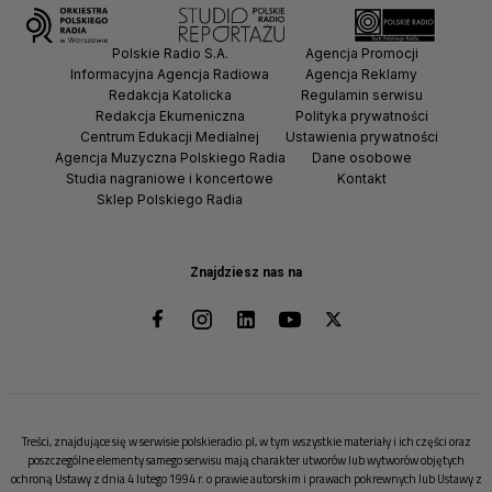
Polskie Radio S.A.
Agencja Promocji
Informacyjna Agencja Radiowa
Agencja Reklamy
Redakcja Katolicka
Regulamin serwisu
Redakcja Ekumeniczna
Polityka prywatności
Centrum Edukacji Medialnej
Ustawienia prywatności
Agencja Muzyczna Polskiego Radia
Dane osobowe
Studia nagraniowe i koncertowe
Kontakt
Sklep Polskiego Radia
Znajdziesz nas na
Treści, znajdujące się w serwisie polskieradio.pl, w tym wszystkie materiały i ich części oraz
poszczególne elementy samego serwisu mają charakter utworów lub wytworów objętych
ochroną Ustawy z dnia 4 lutego 1994 r. o prawie autorskim i prawach pokrewnych lub Ustawy z