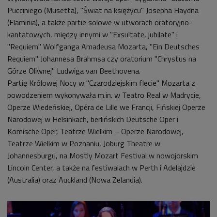
Pucciniego (Musetta), "Świat na księżycu" Josepha Haydna
(Flaminia), a także partie solowe w utworach oratoryjno-
kantatowych, między innymi w "Exsultate, jubilate" i
"Requiem" Wolfganga Amadeusa Mozarta, "Ein Deutsches
Requiem" Johannesa Brahmsa czy oratorium "Chrystus na
Górze Oliwnej" Ludwiga van Beethovena.
Partię Królowej Nocy w "Czarodziejskim flecie" Mozarta z
powodzeniem wykonywała m.in. w Teatro Real w Madrycie,
Operze Wiedeńskiej, Opéra de Lille we Francji, Fińskiej Operze
Narodowej w Helsinkach, berlińskich Deutsche Oper i
Komische Oper, Teatrze Wielkim – Operze Narodowej,
Teatrze Wielkim w Poznaniu, Joburg Theatre w
Johannesburgu, na Mostly Mozart Festival w nowojorskim
Lincoln Center, a także na festiwalach w Perth i Adelajdzie
(Australia) oraz Auckland (Nowa Zelandia).