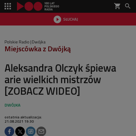
shopping_cart


SŁUCHAJ

Polskie Radio
Dwójka
Miejscówka z Dwójką
Aleksandra Olczyk śpiewa
arie wielkich mistrzów
[ZOBACZ WIDEO]
ostatnia aktualizacja:
21.08.2021 19:30