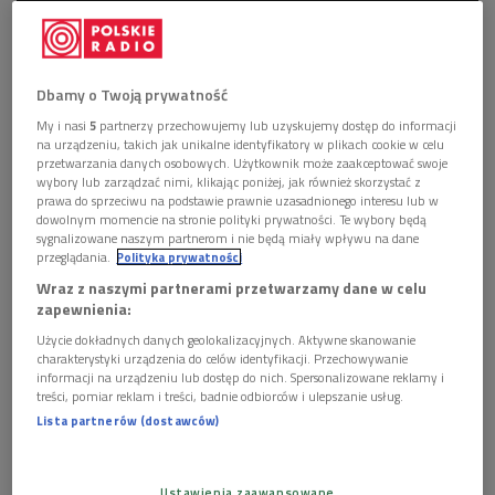
Dbamy o Twoją prywatność
My i nasi
5
partnerzy przechowujemy lub uzyskujemy dostęp do informacji
na urządzeniu, takich jak unikalne identyfikatory w plikach cookie w celu
Aleksandra Olczyk
jest absolwentką Akademii Muzycznej im.
przetwarzania danych osobowych. Użytkownik może zaakceptować swoje
wybory lub zarządzać nimi, klikając poniżej, jak również skorzystać z
Feliksa Nowowiejskiego w Bydgoszczy w klasie śpiewu prof.
prawa do sprzeciwu na podstawie prawnie uzasadnionego interesu lub w
Magdaleny Krzyńskiej. Po ukończeniu studiów kontynuowała
dowolnym momencie na stronie polityki prywatności. Te wybory będą
sygnalizowane naszym partnerom i nie będą miały wpływu na dane
naukę u prof. Heleny Łazarskiej. Jako nastolatka zwyciężyła w
przeglądania.
Polityka prywatności
wielu polskich konkursach wokalnych. Jako studentka
Wraz z naszymi partnerami przetwarzamy dane w celu
natomiast, biorąc udział w konkursach wokalistyki operowej,
zapewnienia:
zdobyła między innymi Grand Prix Międzynarodowego
Użycie dokładnych danych geolokalizacyjnych. Aktywne skanowanie
Konkursu Wokalnego im. Haliny Halskiej-Fijałkowskiej we
charakterystyki urządzenia do celów identyfikacji. Przechowywanie
informacji na urządzeniu lub dostęp do nich. Spersonalizowane reklamy i
Wrocławiu, I nagrodę na Międzynarodowym Konkursie
treści, pomiar reklam i treści, badnie odbiorców i ulepszanie usług.
Wokalnym im. Jana Kiepury w Krynicy-Zdroju, I nagrodę oraz
Lista partnerów (dostawców)
nagrodę specjalną za wybitne występy sceniczne na IX
Międzynarodowym Konkursie Wokalnym im. Złotych Głosów
w Warszawie, I miejsce na III Festiwalu Włoskiej Muzyki
Ustawienia zaawansowane