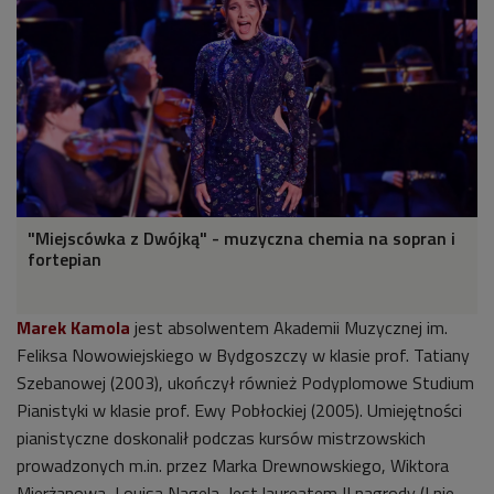
"Miejscówka z Dwójką" - muzyczna chemia na sopran i
fortepian
Marek Kamola
jest absolwentem Akademii Muzycznej im.
Feliksa Nowowiejskiego w Bydgoszczy w klasie prof. Tatiany
Szebanowej (2003), ukończył również Podyplomowe Studium
Pianistyki w klasie prof. Ewy Pobłockiej (2005). Umiejętności
pianistyczne doskonalił podczas kursów mistrzowskich
prowadzonych m.in. przez Marka Drewnowskiego, Wiktora
Mierżanowa, Louisa Nagela. Jest laureatem II nagrody (I nie