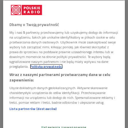
Dbamy o Twoją prywatność
My i nasi
5
partnerzy przechowujemy lub uzyskujemy dostęp do informacji
na urządzeniu, takich jak unikalne identyfikatory w plikach cookie w celu
Aleksandra Olczyk
jest absolwentką Akademii Muzycznej im.
przetwarzania danych osobowych. Użytkownik może zaakceptować swoje
wybory lub zarządzać nimi, klikając poniżej, jak również skorzystać z
Feliksa Nowowiejskiego w Bydgoszczy w klasie śpiewu prof.
prawa do sprzeciwu na podstawie prawnie uzasadnionego interesu lub w
Magdaleny Krzyńskiej. Po ukończeniu studiów kontynuowała
dowolnym momencie na stronie polityki prywatności. Te wybory będą
sygnalizowane naszym partnerom i nie będą miały wpływu na dane
naukę u prof. Heleny Łazarskiej. Jako nastolatka zwyciężyła w
przeglądania.
Polityka prywatności
wielu polskich konkursach wokalnych. Jako studentka
Wraz z naszymi partnerami przetwarzamy dane w celu
natomiast, biorąc udział w konkursach wokalistyki operowej,
zapewnienia:
zdobyła między innymi Grand Prix Międzynarodowego
Użycie dokładnych danych geolokalizacyjnych. Aktywne skanowanie
Konkursu Wokalnego im. Haliny Halskiej-Fijałkowskiej we
charakterystyki urządzenia do celów identyfikacji. Przechowywanie
informacji na urządzeniu lub dostęp do nich. Spersonalizowane reklamy i
Wrocławiu, I nagrodę na Międzynarodowym Konkursie
treści, pomiar reklam i treści, badnie odbiorców i ulepszanie usług.
Wokalnym im. Jana Kiepury w Krynicy-Zdroju, I nagrodę oraz
Lista partnerów (dostawców)
nagrodę specjalną za wybitne występy sceniczne na IX
Międzynarodowym Konkursie Wokalnym im. Złotych Głosów
w Warszawie, I miejsce na III Festiwalu Włoskiej Muzyki
Ustawienia zaawansowane