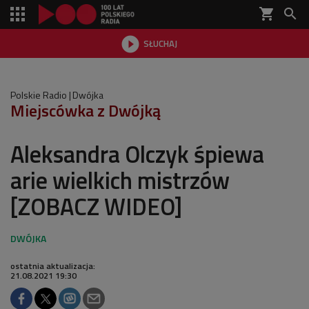
shopping_cart


SŁUCHAJ

Polskie Radio
Dwójka
Miejscówka z Dwójką
Aleksandra Olczyk śpiewa
arie wielkich mistrzów
[ZOBACZ WIDEO]
ostatnia aktualizacja:
21.08.2021 19:30