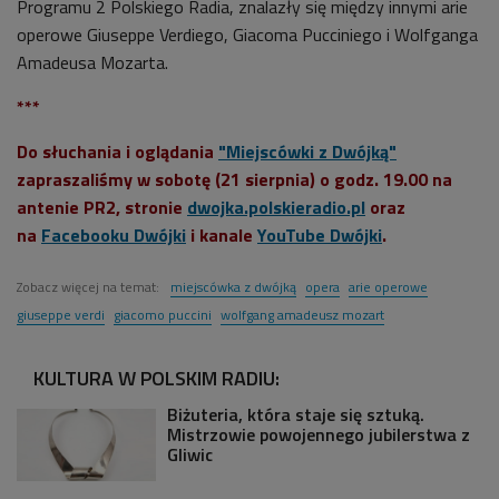
Programu 2 Polskiego Radia, znalazły się między innymi arie
operowe Giuseppe Verdiego, Giacoma Pucciniego i Wolfganga
Amadeusa Mozarta.
***
Do słuchania i oglądania
"Miejscówki z Dwójką"
zapraszaliśmy w sobotę (21 sierpnia) o godz. 19.00 na
antenie PR2, stronie
dwojka.polskieradio.pl
oraz
na
Facebooku Dwójki
i kanale
YouTube
Dwójki
.
Zobacz więcej na temat:
miejscówka z dwójką
opera
arie operowe
giuseppe verdi
giacomo puccini
wolfgang amadeusz mozart
KULTURA W POLSKIM RADIU:
Biżuteria, która staje się sztuką.
Mistrzowie powojennego jubilerstwa z
Gliwic