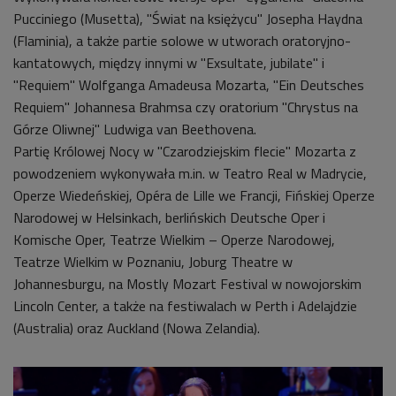
Pucciniego (Musetta), "Świat na księżycu" Josepha Haydna
(Flaminia), a także partie solowe w utworach oratoryjno-
kantatowych, między innymi w "Exsultate, jubilate" i
"Requiem" Wolfganga Amadeusa Mozarta, "Ein Deutsches
Requiem" Johannesa Brahmsa czy oratorium "Chrystus na
Górze Oliwnej" Ludwiga van Beethovena.
Partię Królowej Nocy w "Czarodziejskim flecie" Mozarta z
powodzeniem wykonywała m.in. w Teatro Real w Madrycie,
Operze Wiedeńskiej, Opéra de Lille we Francji, Fińskiej Operze
Narodowej w Helsinkach, berlińskich Deutsche Oper i
Komische Oper, Teatrze Wielkim – Operze Narodowej,
Teatrze Wielkim w Poznaniu, Joburg Theatre w
Johannesburgu, na Mostly Mozart Festival w nowojorskim
Lincoln Center, a także na festiwalach w Perth i Adelajdzie
(Australia) oraz Auckland (Nowa Zelandia).