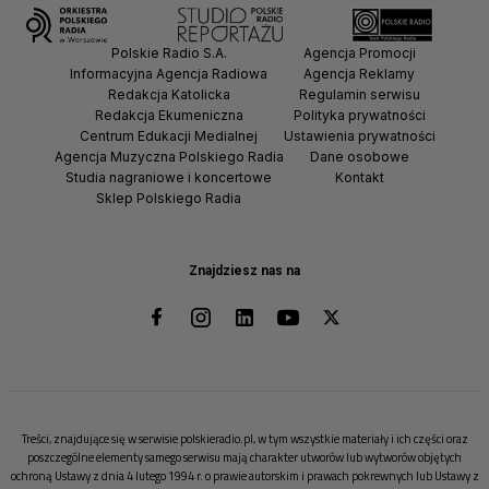
Polskie Radio S.A.
Agencja Promocji
Informacyjna Agencja Radiowa
Agencja Reklamy
Redakcja Katolicka
Regulamin serwisu
Redakcja Ekumeniczna
Polityka prywatności
Centrum Edukacji Medialnej
Ustawienia prywatności
Agencja Muzyczna Polskiego Radia
Dane osobowe
Studia nagraniowe i koncertowe
Kontakt
Sklep Polskiego Radia
Znajdziesz nas na
Treści, znajdujące się w serwisie polskieradio.pl, w tym wszystkie materiały i ich części oraz
poszczególne elementy samego serwisu mają charakter utworów lub wytworów objętych
ochroną Ustawy z dnia 4 lutego 1994 r. o prawie autorskim i prawach pokrewnych lub Ustawy z