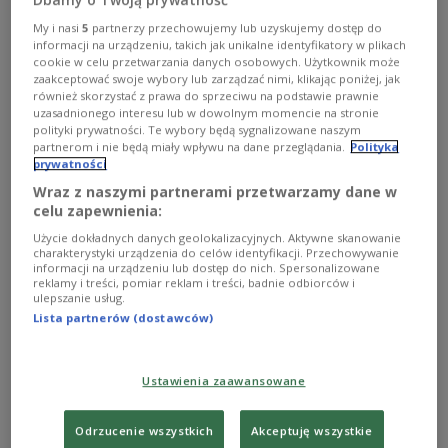
Działu Edukacji oraz Filip Jaroszyński, kustosz Muzeum
Jana Kochanowskiego w Czarnolesie, mówili o utworach
My i nasi
5
partnerzy przechowujemy lub uzyskujemy dostęp do
poety, które będą czytane w sobotę 6 września,
informacji na urządzeniu, takich jak unikalne identyfikatory w plikach
podczas Narodowego Czytania. Przypomnieli także
cookie w celu przetwarzania danych osobowych. Użytkownik może
wątki historyczne związane z tym miejscem i życiem
zaakceptować swoje wybory lub zarządzać nimi, klikając poniżej, jak
genialnego poety z czasów renesansu.
również skorzystać z prawa do sprzeciwu na podstawie prawnie
uzasadnionego interesu lub w dowolnym momencie na stronie
Zobacz więcej na temat:
Polskie Radio 24
Maja Kluczyńska
polityki prywatności. Te wybory będą sygnalizowane naszym
poezja
Jan Kochanowski
partnerom i nie będą miały wpływu na dane przeglądania.
Polityka
prywatności
Wraz z naszymi partnerami przetwarzamy dane w
celu zapewnienia:
Użycie dokładnych danych geolokalizacyjnych. Aktywne skanowanie
charakterystyki urządzenia do celów identyfikacji. Przechowywanie
informacji na urządzeniu lub dostęp do nich. Spersonalizowane
reklamy i treści, pomiar reklam i treści, badnie odbiorców i
ulepszanie usług.
Lista partnerów (dostawców)
Ustawienia zaawansowane
Słuchowisko "Rzecz Czarnoleska" - z
inspiracji Kochanowskim
Odrzucenie wszystkich
Akceptuję wszystkie