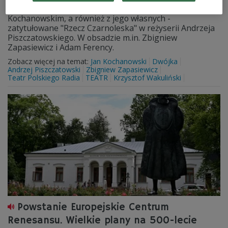
Słuchowisko na podstawie wierszy o Janie
Kochanowskim, a również z jego własnych -
zatytułowane "Rzecz Czarnoleska" w reżyserii Andrzeja
Piszczatowskiego. W obsadzie m.in. Zbigniew
Zapasiewicz i Adam Ferency.
Zobacz więcej na temat:
Jan Kochanowski
Dwójka
Andrzej Piszczatowski
Zbigniew Zapasiewicz
Teatr Polskiego Radia
TEATR
Krzysztof Wakuliński
Powstanie Europejskie Centrum
Renesansu. Wielkie plany na 500-lecie