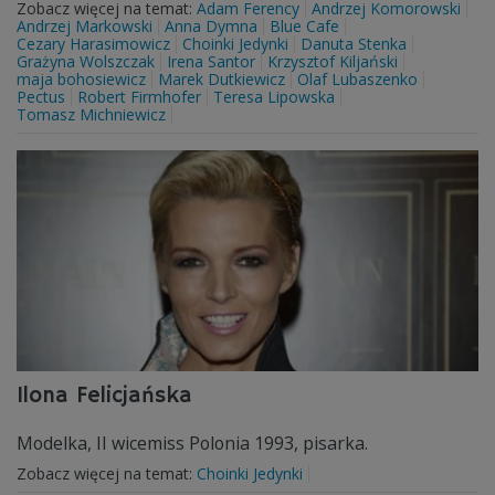
Zobacz więcej na temat:
Adam Ferency
Andrzej Komorowski
Andrzej Markowski
Anna Dymna
Blue Cafe
Cezary Harasimowicz
Choinki Jedynki
Danuta Stenka
Grażyna Wolszczak
Irena Santor
Krzysztof Kiljański
maja bohosiewicz
Marek Dutkiewicz
Olaf Lubaszenko
Pectus
Robert Firmhofer
Teresa Lipowska
Tomasz Michniewicz
Ilona Felicjańska
Modelka, II wicemiss Polonia 1993, pisarka.
Zobacz więcej na temat:
Choinki Jedynki