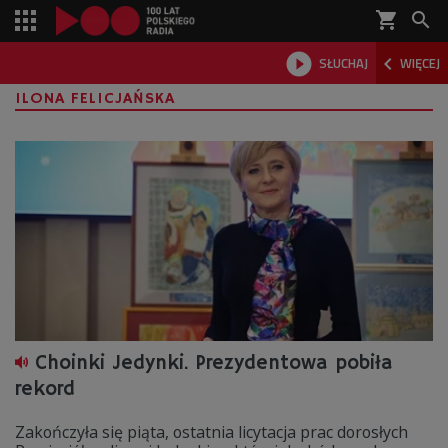
shopping_cart



SŁUCHAJ
WIĘCEJ

ILONA FELICJAŃSKA
Choinki Jedynki. Prezydentowa pobiła
rekord
Zakończyła się piąta, ostatnia licytacja prac dorosłych