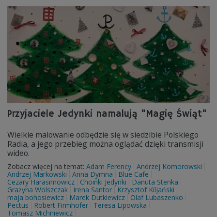
Przyjaciele Jedynki namalują "Magię Świąt"
Wielkie malowanie odbędzie się w siedzibie Polskiego
Radia, a jego przebieg można oglądać dzięki transmisji
wideo.
Zobacz więcej na temat:
Adam Ferency
Andrzej Komorowski
Andrzej Markowski
Anna Dymna
Blue Cafe
Cezary Harasimowicz
Choinki Jedynki
Danuta Stenka
Grażyna Wolszczak
Irena Santor
Krzysztof Kiljański
maja bohosiewicz
Marek Dutkiewicz
Olaf Lubaszenko
Pectus
Robert Firmhofer
Teresa Lipowska
Tomasz Michniewicz