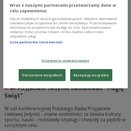
Zobacz więcej na temat:
Agata Kornhauser-Duda
Wraz z naszymi partnerami przetwarzamy dane w
Anna Czerwińska
Choinki Jedynki 2015
Robert Firmhofer
celu zapewnienia:
Tomasz Michniewicz
Użycie dokładnych danych geolokalizacyjnych. Aktywne skanowanie
charakterystyki urządzenia do celów identyfikacji. Przechowywanie
informacji na urządzeniu lub dostęp do nich. Spersonalizowane
reklamy i treści, pomiar reklam i treści, badnie odbiorców i
ulepszanie usług.
Lista partnerów (dostawców)
Ustawienia zaawansowane
Odrzucenie wszystkich
Akceptuję wszystkie
Przyjaciele Jedynki namalowali "Magię
Świąt"
W sali konferencyjnej Polskiego Radia Przyjaciele
radiowej Jedynki - znane osobistości ze świata kultury,
sportu, nauki - rozstawiły sztalugi i chwyciły za pędzle w
szczytnym celu.