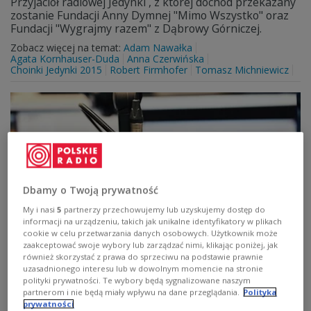
Przyjaciół radiowej Jedynki , z której dochód przekazany
zostanie Fundacji Anny Dymnej "Mimo Wszystko" oraz
Fundacji "Wygrajmy razem" z Dąbrowy Górniczej.
Zobacz więcej na temat:
Adam Nawałka
Agata Kornhauser-Duda
Anna Czerwińska
Choinki Jedynki 2015
Robert Firmhofer
Tomasz Michniewicz
Dbamy o Twoją prywatność
My i nasi
5
partnerzy przechowujemy lub uzyskujemy dostęp do
informacji na urządzeniu, takich jak unikalne identyfikatory w plikach
cookie w celu przetwarzania danych osobowych. Użytkownik może
Praca Pierwszej Damy może być twoja
zaakceptować swoje wybory lub zarządzać nimi, klikając poniżej, jak
również skorzystać z prawa do sprzeciwu na podstawie prawnie
uzasadnionego interesu lub w dowolnym momencie na stronie
Agata Kornhauser-Duda, która objęła patronatem
polityki prywatności. Te wybory będą sygnalizowane naszym
honorowym naszą akcję charytatywną Choinki Jedynki,
partnerom i nie będą miały wpływu na dane przeglądania.
Polityka
przekazała specjalnie wykonany medalion.
prywatności