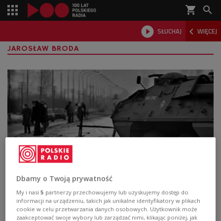
shopping_cart



SŁUCHAJ
WIĘCEJ

JAROSŁAW BRODA
Stan wojenny we wspomnieniach
Dbamy o Twoją prywatność
świadków
My i nasi
5
partnerzy przechowujemy lub uzyskujemy dostęp do
informacji na urządzeniu, takich jak unikalne identyfikatory w plikach
cookie w celu przetwarzania danych osobowych. Użytkownik może
- Spodziewaliśmy się jakiegoś uderzenia, ale myślę, że
zaakceptować swoje wybory lub zarządzać nimi, klikając poniżej, jak