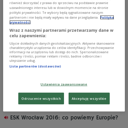
mało kto z nas spodziewał się go w takim wymiarze -
również skorzystać z prawa do sprzeciwu na podstawie prawnie
mówił we wspomnieniach ze stanu wojennego Krzysztof
uzasadnionego interesu lub w dowolnym momencie na stronie
Turkowski, współpracownik KOR-u, działacz
polityki prywatności. Te wybory będą sygnalizowane naszym
Studenckiego Komitetu "Solidarności" we Wrocławiu,
partnerom i nie będą miały wpływu na dane przeglądania.
Polityka
świadek pacyfikacji na Politechnice Wrocławskiej w
prywatności
grudniu 1981 roku.
Wraz z naszymi partnerami przetwarzamy dane w
celu zapewnienia:
Zobacz więcej na temat:
stan wojenny
historia Polski
Dwójka
Solidarność
1981
PRL
opozycja
Użycie dokładnych danych geolokalizacyjnych. Aktywne skanowanie
Czesław Niezgoda
Krzysztof Turkowski
charakterystyki urządzenia do celów identyfikacji. Przechowywanie
informacji na urządzeniu lub dostęp do nich. Spersonalizowane
reklamy i treści, pomiar reklam i treści, badnie odbiorców i
ulepszanie usług.
Lista partnerów (dostawców)
Ustawienia zaawansowane
Odrzucenie wszystkich
Akceptuję wszystkie
ESK Wrocław 2016: co powiemy Europie?