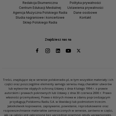
Redakcja Ekumeniczna
Polityka prywatności
Centrum Edukacji Medialnej
Ustawienia prywatności
Agencja Muzyczna Polskiego Radia
Dane osobowe
Studia nagraniowe i koncertowe
Kontakt
Sklep Polskiego Radia
Znajdziesz nas na
Treści, znajdujące się w serwisie polskieradio.pl, w tym wszystkie materiały i ich
części oraz poszczególne elementy samego serwisu mają charakter utworów
lub wytworów objętych ochroną Ustawy z dnia 4 lutego 1994 r. o prawie
autorskim i prawach pokrewnych lub Ustawy z dnia 30 czerwca 2000 r. Prawo
własności przemysłowej. Prawa o których mowa w zdaniu poprzedzającym
przysługują Polskiemu Radiu S.A. w likwidacji lub podmiotom trzecim.
Jakiekolwiek kopiowanie, zapisywanie, powielanie, reprodukowanie oraz
rozpowszechnianie materiałów zamieszczonych w serwisie, zarówno w części,
jak i w całości jest zabronione bez uprzedniej pisemnej zgody uprawnionego.