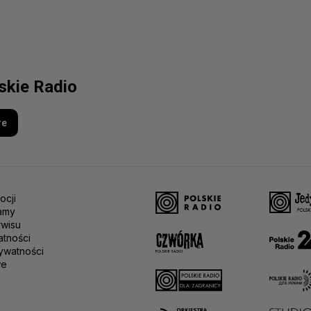
lskie Radio
re
ocji
amy
rwisu
atności
ywatności
we