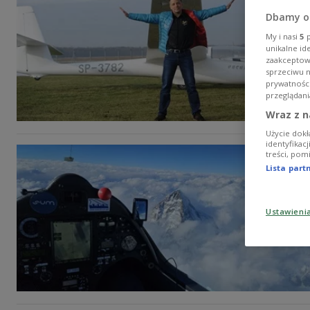
Dbamy o
My i nasi
5
p
unikalne id
zaakceptowa
sprzeciwu 
prywatnośc
przeglądani
Wraz z n
Użycie dokł
identyfikac
treści, pom
Lista par
Ustawieni