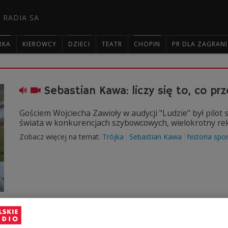
 RADIA SA
RKA
KIEROWCY
DZIECI
TEATR
CHOPIN
PR DLA ZAGRAN

Sebastian Kawa: liczy się to, co pr
Gościem Wojciecha Zawioły w audycji "Ludzie" był pilot
świata w konkurencjach szybowcowych, wielokrotny rek
Zobacz więcej na temat:
Trójka
Sebastian Kawa
historia spo
Pionierski lot szybowcem nad K2. 