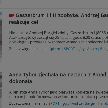
Gaszerbrum I i II zdobyte. Andrzej Ba
realizuje cel
Himalaista Andrzej Bargiel zdobył Gaszerbrum I (8068 m
Atak szczytowy zaczął się 25 lipca o godz. 8.00 czasu po
polskiego - przekazał wspinacz w mediach społecznośc
Zobacz więcej na temat:
alpinizm
SPORT
góry
Andrzej Bargi
Anna Tybor zjechała na nartach z Broad
dokonała
Alpinistka Anna Tybor jako pierwsza kobieta na świecie
m n.p.m.) - poinformowano w komunikacie biura prasow
Zobacz więcej na temat:
SPORT
góry
Andrzej Bargiel
Himal