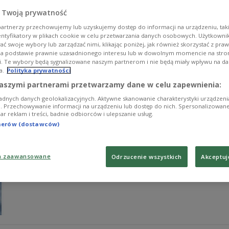
zawodnicze
 Twoją prywatność
Polscy szybownicy Sebastian Kawa i Sebastian Lampart 
artnerzy przechowujemy lub uzyskujemy dostęp do informacji na urządzeniu, taki
szczytem K2 (8611 m n.p.m.) w paśmie górskim Karako
entyfikatory w plikach cookie w celu przetwarzania danych osobowych. Użytkown
z Radiem".
ć swoje wybory lub zarządzać nimi, klikając poniżej, jak również skorzystać z pra
na podstawie prawnie uzasadnionego interesu lub w dowolnym momencie na stroni
Zobacz więcej na temat:
Lato z Radiem
Lato z Radiem 2024
i. Te wybory będą sygnalizowane naszym partnerom i nie będą miały wpływu na d
a.
Polityka prywatności
aszymi partnerami przetwarzamy dane w celu zapewnienia:
adnych danych geolokalizacyjnych. Aktywne skanowanie charakterystyki urządzen
ji. Przechowywanie informacji na urządzeniu lub dostęp do nich. Spersonalizowane
Polacy przelecieli szybowcem nad K2. Hi
iar reklam i treści, badnie odbiorców i ulepszanie usług.
tnerów (dostawców)
Polscy szybownicy Sebastian Kawa i Sebastian Lampart 
szczytem K2 (8611 m n.p.m.) w paśmie górskim Karako
a zaawansowane
Odrzucenie wszystkich
Akceptuj
Zobacz więcej na temat:
góry
SPORT