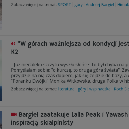
Zobacz więcej na temat:
SPORT
góry
Andrzej Bargiel
Himal
"W górach ważniejsza od kondycji je
K2
- Już niedaleko szczytu wyszło słońce. To był chyba naj
Pomyślałam sobie: "o kurczę, to druga góra świata". Za
przyjdzie na nią czas dopiero, jak się zejdzie do bazy, 
"Poranku Dwójki" Monika Witkowska, druga Polka w hist
Zobacz więcej na temat:
literatura
góry
wspinaczka
Roch Sic
Bargiel zaatakuje Laila Peak i Yawash
inspiracją skialpinisty