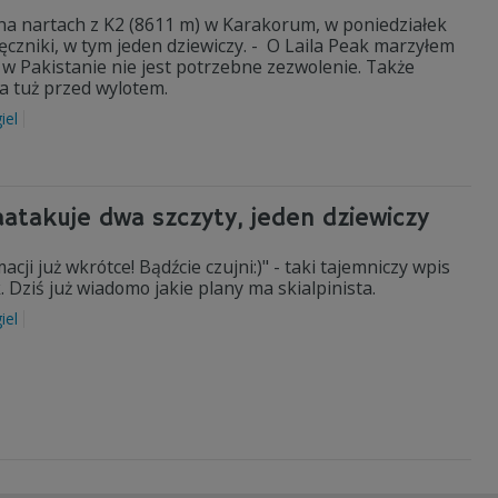
ł na nartach z K2 (8611 m) w Karakorum, w poniedziałek
czniki, w tym jeden dziewiczy. - O Laila Peak marzyłem
i w Pakistanie nie jest potrzebne zezwolenie. Także
ta tuż przed wylotem.
iel
aatakuje dwa szczyty, jeden dziewiczy
cji już wkrótce! Bądźcie czujni:)" - taki tajemniczy wpis
 Dziś już wiadomo jakie plany ma skialpinista.
iel