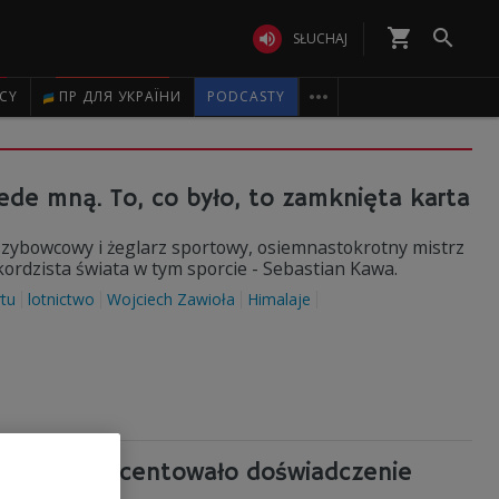
shopping_cart


SŁUCHAJ

ICY
ПР ДЛЯ УКРАЇНИ
PODCASTY
zede mną. To, co było, to zamknięta karta
 szybowcowy i żeglarz sportowy, osiemnastokrotny mistrz
ordzista świata w tym sporcie - Sebastian Kawa.
rtu
lotnictwo
Wojciech Zawioła
Himalaje
Kawa: zaprocentowało doświadczenie