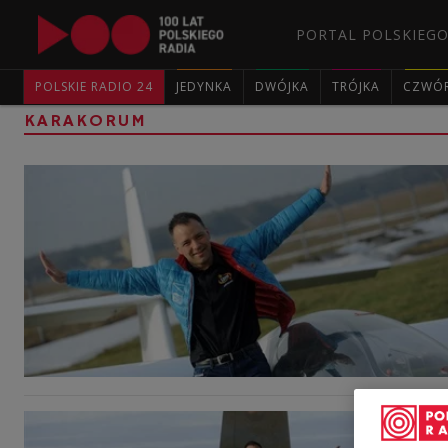
PORTAL POLSKIEGO
POLSKIE RADIO 24
JEDYNKA
DWÓJKA
TRÓJKA
CZWÓ
KARAKORUM