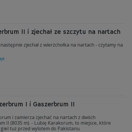
erbrum II i zjechał ze szczytu na nartach
 następnie zjechał z wierzchołka na nartach - czytamy na
aje
zerbrum I i Gaszerbrum II
korum i zamierza zjechać na nartach z dwóch
 II (8035 m). - Lubię Karakorum, to miejsce, które
rgiel tuż przed wylotem do Pakistanu.