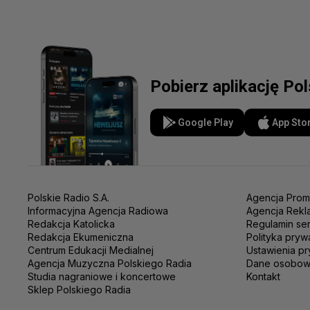
Pobierz aplikację Po
Google Play
App Sto
Polskie Radio S.A.
Agencja Prom
Informacyjna Agencja Radiowa
Agencja Rekl
Redakcja Katolicka
Regulamin se
Redakcja Ekumeniczna
Polityka pryw
Centrum Edukacji Medialnej
Ustawienia pr
Agencja Muzyczna Polskiego Radia
Dane osobo
Studia nagraniowe i koncertowe
Kontakt
Sklep Polskiego Radia