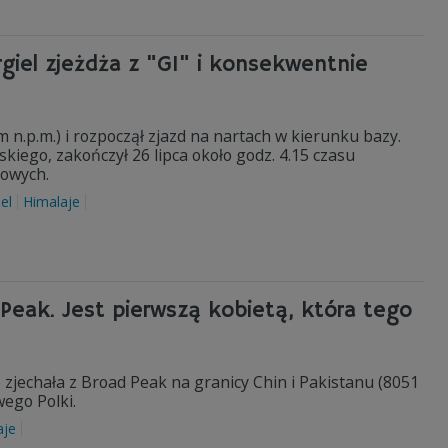
rgiel zjeżdża z "GI" i konsekwentnie
 n.p.m.) i rozpoczął zjazd na nartach w kierunku bazy.
lskiego, zakończył 26 lipca około godz. 4.15 czasu
iowych.
el
Himalaje
 Peak. Jest pierwszą kobietą, która tego
 zjechała z Broad Peak na granicy Chin i Pakistanu (8051
ego Polki.
aje