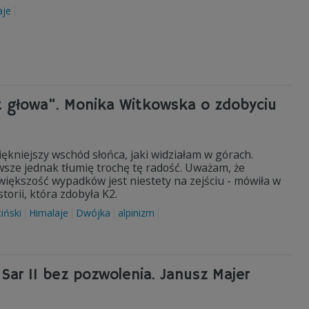
aje
st głowa". Monika Witkowska o zdobyciu
piękniejszy wschód słońca, jaki widziałam w górach.
wsze jednak tłumię trochę tę radość. Uważam, że
a większość wypadków jest niestety na zejściu - mówiła w
orii, która zdobyła K2.
iński
Himalaje
Dwójka
alpinizm
 Sar II bez pozwolenia. Janusz Majer