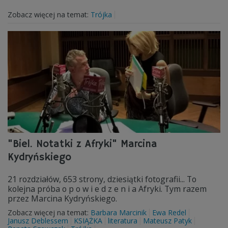
Zobacz więcej na temat:
Trójka
"Biel. Notatki z Afryki" Marcina
Kydryńskiego
21 rozdziałów, 653 strony, dziesiątki fotografii... To
kolejna próba o p o w i e d z e n i a Afryki. Tym razem
przez Marcina Kydryńskiego.
Zobacz więcej na temat:
Barbara Marcinik
Ewa Redel
Janusz Deblessem
KSIĄŻKA
literatura
Mateusz Patyk