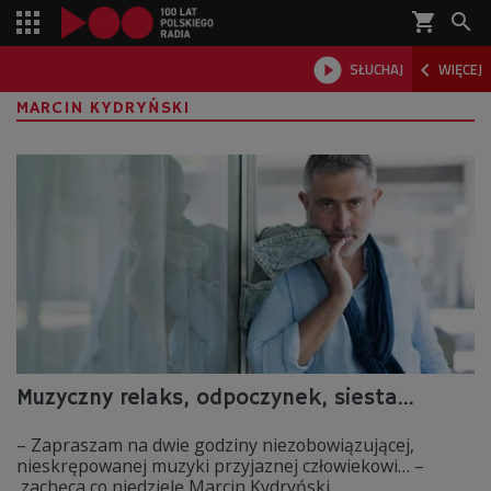
shopping_cart



SŁUCHAJ
WIĘCEJ

MARCIN KYDRYŃSKI
Muzyczny relaks, odpoczynek, siesta...
– Zapraszam na dwie godziny niezobowiązującej,
nieskrępowanej muzyki przyjaznej człowiekowi… –
zachęca co niedzielę Marcin Kydryński.