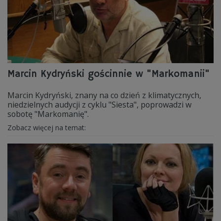
Marcin Kydryński gościnnie w "Markomanii"
Marcin Kydryński, znany na co dzień z klimatycznych,
niedzielnych audycji z cyklu "Siesta", poprowadzi w
sobotę "Markomanię".
Zobacz więcej na temat: