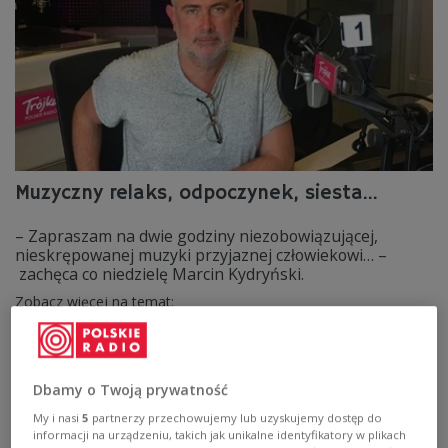
Muzyczny relaks, odpoczynek, siesta...
– Zapraszam na dwie godziny niezobowiązującej,
nieskrępowanej muzyki przyjaznej człowiekowi… –
zachęca co niedzielę Marcin Kydryński.
Zobacz więcej na temat:
Dbamy o Twoją prywatność
My i nasi
5
partnerzy przechowujemy lub uzyskujemy dostęp do
informacji na urządzeniu, takich jak unikalne identyfikatory w plikach