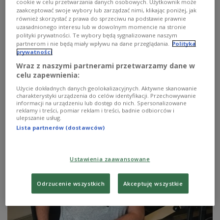
cookie w celu przetwarzania danych osobowych. Użytkownik może
zaakceptować swoje wybory lub zarządzać nimi, klikając poniżej, jak
również skorzystać z prawa do sprzeciwu na podstawie prawnie
uzasadnionego interesu lub w dowolnym momencie na stronie
polityki prywatności. Te wybory będą sygnalizowane naszym
partnerom i nie będą miały wpływu na dane przeglądania.
Polityka
Muzyczny relaks, odpoczynek, siesta…
prywatności
Wraz z naszymi partnerami przetwarzamy dane w
– Zapraszam na dwie godziny niezobowiązującej,
celu zapewnienia:
nieskrępowanej muzyki przyjaznej człowiekowi… –
Użycie dokładnych danych geolokalizacyjnych. Aktywne skanowanie
zachęca co niedzielę Marcin Kydryński.
charakterystyki urządzenia do celów identyfikacji. Przechowywanie
informacji na urządzeniu lub dostęp do nich. Spersonalizowane
Zobacz więcej na temat:
reklamy i treści, pomiar reklam i treści, badnie odbiorców i
ulepszanie usług.
Lista partnerów (dostawców)
Ustawienia zaawansowane
Odrzucenie wszystkich
Akceptuję wszystkie