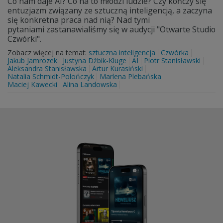
Co nam daje AI? Co na to młodzi ludzie? Czy kończy się
entuzjazm związany ze sztuczną inteligencją, a zaczyna
się konkretna praca nad nią? Nad tymi
pytaniami zastanawialiśmy się w audycji "Otwarte Studio
Czwórki".
Zobacz więcej na temat:
sztuczna inteligencja
Czwórka
Jakub Jamrozek
Justyna Dżbik-Kluge
AI
Piotr Stanisławski
Aleksandra Stanisławska
Artur Kurasiński
Natalia Schmidt-Polończyk
Marlena Plebańska
Maciej Kawecki
Alina Landowska