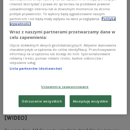
którym technologia dyktuje warunki funkcjonowania?
również skorzystać z prawa do sprzeciwu na podstawie prawnie
Czy możemy sobie pozwolić na odejście od niej, albo
uzasadnionego interesu lub w dowolnym momencie na stronie
choć na ograniczenie jej roli?
polityki prywatności. Te wybory będą sygnalizowane naszym
partnerom i nie będą miały wpływu na dane przeglądania.
Polityka
Zobacz więcej na temat:
Trójka
Zobacz także
Michał Matus
prywatności
media społecznościowe
nowe technologie
internet
cyfryzacja
socjologia
Magdalena Bigaj
Wraz z naszymi partnerami przetwarzamy dane w
celu zapewnienia:
Użycie dokładnych danych geolokalizacyjnych. Aktywne skanowanie
charakterystyki urządzenia do celów identyfikacji. Przechowywanie
informacji na urządzeniu lub dostęp do nich. Spersonalizowane
reklamy i treści, pomiar reklam i treści, badnie odbiorców i
ulepszanie usług.
Lista partnerów (dostawców)
Ustawienia zaawansowane
Odrzucenie wszystkich
Akceptuję wszystkie
AI - koniec czy początek
człowieka? "Otwarte Studio Czwórki"
[WIDEO]