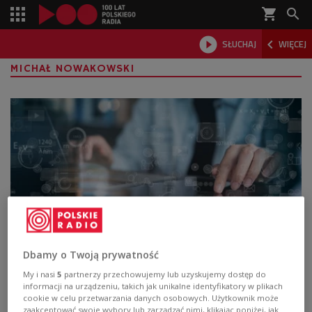
shopping_cart



SŁUCHAJ
WIĘCEJ

MICHAŁ NOWAKOWSKI
Czy z nowymi technologiami da się
Dbamy o Twoją prywatność
dobrze żyć?
My i nasi
5
partnerzy przechowujemy lub uzyskujemy dostęp do
informacji na urządzeniu, takich jak unikalne identyfikatory w plikach
cookie w celu przetwarzania danych osobowych. Użytkownik może
Czy jesteśmy skazani na życie w społeczeństwie, w
zaakceptować swoje wybory lub zarządzać nimi, klikając poniżej, jak