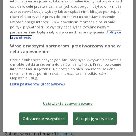
informacji na urządzeniu, takich jak unikalne identyfikatory w plikach
Łukasz Borowicz, dyrektor artystyczny Polskiej
cookie w celu przetwarzania danych osobowych. Użytkownik może
Orkiestry Radiowej. Rozmowa o 10:30.
zaakceptować swoje wybory lub zarządzać nimi, klikając poniżej, jak
również skorzystać z prawa do sprzeciwu na podstawie prawnie
Zobacz więcej na temat:
MUZYKA
FILM
POLSKA
blues
uzasadnionego interesu lub w dowolnym momencie na stronie
Fryderyk Chopin
Warszawa
polityki prywatności. Te wybory będą sygnalizowane naszym
partnerom i nie będą miały wpływu na dane przeglądania.
Polityka
prywatności
Wraz z naszymi partnerami przetwarzamy dane w
celu zapewnienia:
Użycie dokładnych danych geolokalizacyjnych. Aktywne skanowanie
charakterystyki urządzenia do celów identyfikacji. Przechowywanie
informacji na urządzeniu lub dostęp do nich. Spersonalizowane
reklamy i treści, pomiar reklam i treści, badnie odbiorców i
ulepszanie usług.
Lista partnerów (dostawców)
Dwie walizki na dnie stawu
Ustawienia zaawansowane
W Arezzo w Toskanii policja spuściła wodę ze stawu w
Odrzucenie wszystkich
Akceptuję wszystkie
miejskim parku, aby wydobyć dwie walizki, skradzione
ambasadorowi Nikaragui.
Zobacz więcej na temat:
Toskania