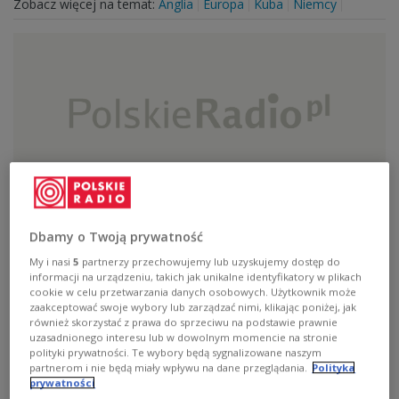
Zobacz więcej na temat:
Anglia
Europa
Kuba
Niemcy
Siesta
Dbamy o Twoją prywatność
My i nasi
5
partnerzy przechowujemy lub uzyskujemy dostęp do
informacji na urządzeniu, takich jak unikalne identyfikatory w plikach
Zobacz więcej na temat:
Herbie Hancock
house
Jazz
cookie w celu przetwarzania danych osobowych. Użytkownik może
Kamerun
Kanada
sony
van
zaakceptować swoje wybory lub zarządzać nimi, klikając poniżej, jak
również skorzystać z prawa do sprzeciwu na podstawie prawnie
uzasadnionego interesu lub w dowolnym momencie na stronie
polityki prywatności. Te wybory będą sygnalizowane naszym
partnerom i nie będą miały wpływu na dane przeglądania.
Polityka
prywatności