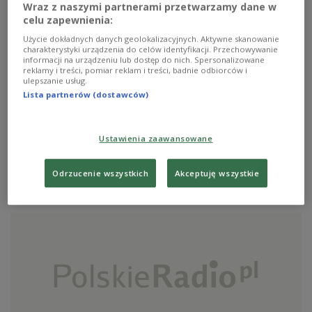
Wraz z naszymi partnerami przetwarzamy dane w
celu zapewnienia:
Użycie dokładnych danych geolokalizacyjnych. Aktywne skanowanie
charakterystyki urządzenia do celów identyfikacji. Przechowywanie
informacji na urządzeniu lub dostęp do nich. Spersonalizowane
reklamy i treści, pomiar reklam i treści, badnie odbiorców i
ulepszanie usług.
Lista partnerów (dostawców)
Metheny i roboty
W tym tygodniu orkiestra robotów, młodzi idą śladami
Ustawienia zaawansowane
Komedy, Kułakowski wielbi Naturę, a Freudowie tworzą
Monstrum.
Odrzucenie wszystkich
Akceptuję wszystkie
Zobacz więcej na temat:
POLSKA
Krzysztof Komeda
Jazz
Warszawa
tata