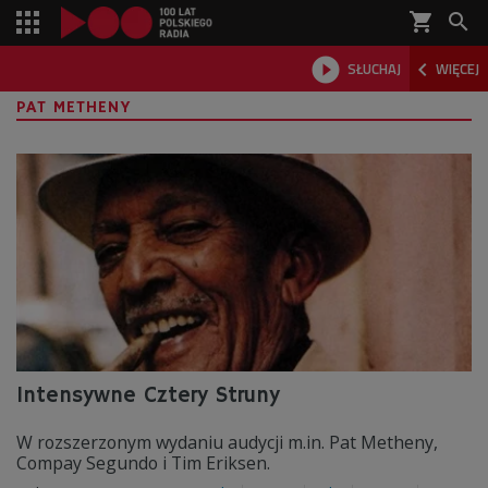
shopping_cart



SŁUCHAJ
WIĘCEJ

PAT METHENY
Intensywne Cztery Struny
W rozszerzonym wydaniu audycji m.in. Pat Metheny,
Compay Segundo i Tim Eriksen.