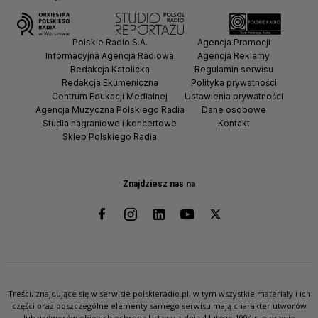
Polskie Radio S.A.
Agencja Promocji
Informacyjna Agencja Radiowa
Agencja Reklamy
Redakcja Katolicka
Regulamin serwisu
Redakcja Ekumeniczna
Polityka prywatności
Centrum Edukacji Medialnej
Ustawienia prywatności
Agencja Muzyczna Polskiego Radia
Dane osobowe
Studia nagraniowe i koncertowe
Kontakt
Sklep Polskiego Radia
Znajdziesz nas na
Treści, znajdujące się w serwisie polskieradio.pl, w tym wszystkie materiały i ich
części oraz poszczególne elementy samego serwisu mają charakter utworów
lub wytworów objętych ochroną Ustawy z dnia 4 lutego 1994 r. o prawie