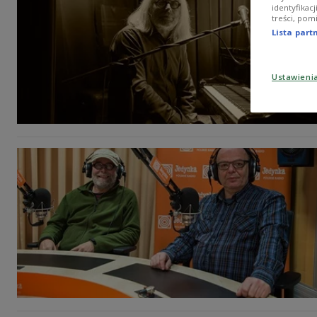
identyfikac
treści, pom
Lista par
Ustawieni