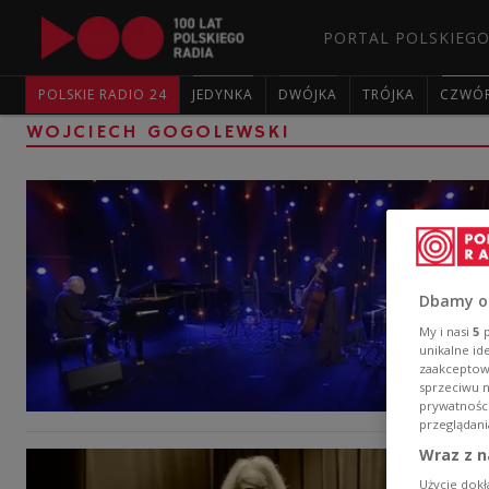
PORTAL POLSKIEGO
POLSKIE RADIO 24
JEDYNKA
DWÓJKA
TRÓJKA
CZWÓ
WOJCIECH GOGOLEWSKI
Dbamy o
My i nasi
5
p
unikalne id
zaakceptowa
sprzeciwu 
prywatnośc
przeglądani
Wraz z n
Użycie dokł