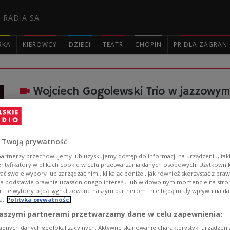
 RADIA SA
RKA
KIEROWCY
DZIECI
TEATR
CHOPIN
PR DLA ZAGRAN

Wojciech Gogolewski Trio w jazzowy
- Mistrz jazzowej melodyki i mistrz nie tylko jazzowej 
genialny solista - tak Andrzej Zieliński zapowiadał ko
zagrał podczas kolejnego koncertu z cyklu Jazz.PL.
 Twoją prywatność
Zobacz więcej na temat:
Jazz
artnerzy przechowujemy lub uzyskujemy dostęp do informacji na urządzeniu, taki
entyfikatory w plikach cookie w celu przetwarzania danych osobowych. Użytkown
ć swoje wybory lub zarządzać nimi, klikając poniżej, jak również skorzystać z pra
na podstawie prawnie uzasadnionego interesu lub w dowolnym momencie na stroni
i. Te wybory będą sygnalizowane naszym partnerom i nie będą miały wpływu na d
a.
Polityka prywatności
aszymi partnerami przetwarzamy dane w celu zapewnienia:
Wojciech Gogolewski: całe życie jes
adnych danych geolokalizacyjnych. Aktywne skanowanie charakterystyki urządzen