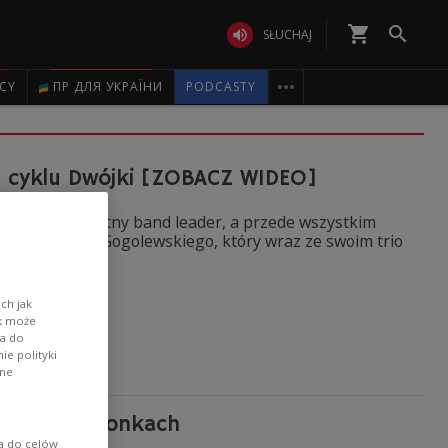
shopping_cart


SŁUCHAJ

ICY
ПР ДЛЯ УКРАЇНИ
PODCASTY
m cyklu Dwójki [ZOBACZ WIDEO]
kompozycji. Świetny band leader, a przede wszystkim
ncert Wojciecha Gogolewskiego, który wraz ze swoim trio
ch jak
ik może
wa do
e polityki
ane
tem w skowronkach
ia do celów