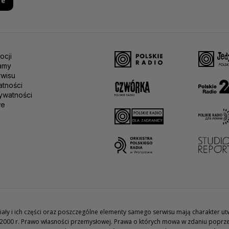
re
ocji
amy
rwisu
atności
ywatności
we
teriały i ich części oraz poszczególne elementy samego serwisu mają charakter 
2000 r. Prawo własności przemysłowej. Prawa o których mowa w zdaniu poprze