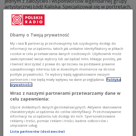
jednym z założycieli i współtwórców legendarnej grupy
artystycznej Łódź Kaliska. Specjalizował się w portretach,
stworzył wiele wystaw, pracował też jako wykładowca
akademicki. Miał 74 lata.
Zobacz więcej na temat:
POLSKA
odeszli 2025
SZTUKA
fotografia
Dbamy o Twoją prywatność
My i nasi
5
partnerzy przechowujemy lub uzyskujemy dostęp do
informacji na urządzeniu, takich jak unikalne identyfikatory w plikach
cookie w celu przetwarzania danych osobowych. Użytkownik może
zaakceptować swoje wybory lub zarządzać nimi, klikając poniżej, jak
również skorzystać z prawa do sprzeciwu na podstawie prawnie
uzasadnionego interesu lub w dowolnym momencie na stronie
polityki prywatności. Te wybory będą sygnalizowane naszym
partnerom i nie będą miały wpływu na dane przeglądania.
Polityka
prywatności
Wraz z naszymi partnerami przetwarzamy dane w
celu zapewnienia:
Użycie dokładnych danych geolokalizacyjnych. Aktywne skanowanie
"Twoja lista przebojów". Czego słucha
charakterystyki urządzenia do celów identyfikacji. Przechowywanie
Andrzej Świetlik?
informacji na urządzeniu lub dostęp do nich. Spersonalizowane
reklamy i treści, pomiar reklam i treści, badnie odbiorców i
ulepszanie usług.
W audycji "Twoja lista przebojów" swoje muzyczne
Lista partnerów (dostawców)
wybory przedstawił Andrzej Świetlik - wybitny fotograf,