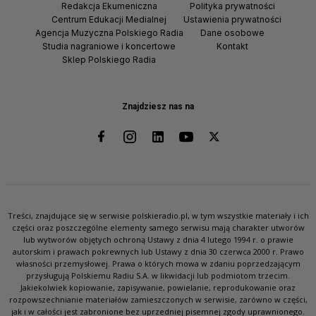
Redakcja Ekumeniczna
Polityka prywatności
Centrum Edukacji Medialnej
Ustawienia prywatności
Agencja Muzyczna Polskiego Radia
Dane osobowe
Studia nagraniowe i koncertowe
Kontakt
Sklep Polskiego Radia
Znajdziesz nas na
Treści, znajdujące się w serwisie polskieradio.pl, w tym wszystkie materiały i ich
części oraz poszczególne elementy samego serwisu mają charakter utworów
lub wytworów objętych ochroną Ustawy z dnia 4 lutego 1994 r. o prawie
autorskim i prawach pokrewnych lub Ustawy z dnia 30 czerwca 2000 r. Prawo
własności przemysłowej. Prawa o których mowa w zdaniu poprzedzającym
przysługują Polskiemu Radiu S.A. w likwidacji lub podmiotom trzecim.
Jakiekolwiek kopiowanie, zapisywanie, powielanie, reprodukowanie oraz
rozpowszechnianie materiałów zamieszczonych w serwisie, zarówno w części,
jak i w całości jest zabronione bez uprzedniej pisemnej zgody uprawnionego.