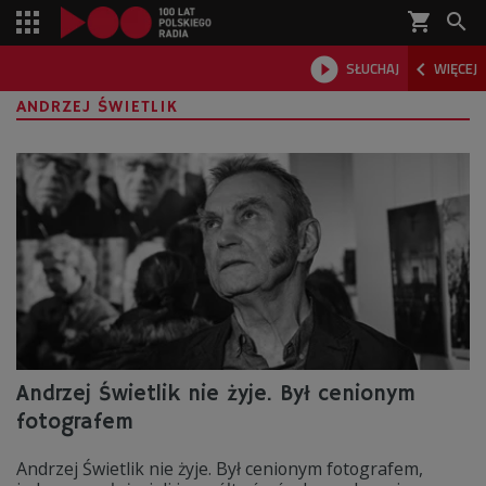
shopping_cart



SŁUCHAJ
WIĘCEJ

ANDRZEJ ŚWIETLIK
Andrzej Świetlik nie żyje. Był cenionym
fotografem
Andrzej Świetlik nie żyje. Był cenionym fotografem,