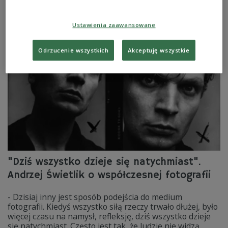
autor wielu wystaw, współzałożyciel i jeden z filarów
awangardowej grupy artystycznej "Łódź Kaliska".
Ustawienia zaawansowane
Zobacz więcej na temat:
Kamil Wicik
Maanam
Kora
Odrzucenie wszystkich
Akceptuję wszystkie
"Dziś wszystko dzieje się natychmiast".
Andrzej Świetlik o współczesnej fotografii
- Dzisiaj inny jest sposób podejścia do medium
fotografii. Kiedyś wszystko siłą rzeczy trwało dłużej, było
więcej czasu na namysł, refleksję, dziś wszystko dzieje
się natychmiast. Często jest tak, że ludzie nie widzą