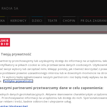
 RADIA SA
RKA
KIEROWCY
DZIECI
TEATR
CHOPIN
PR DLA ZAGRAN

Concerto delle donne - kobiecy zespó
- To była muzyka, której pilnie strzeżono, książę nie 
 Twoją prywatność
oddawały nuty i one były zamykane w oddzielnym, przez
artnerzy przechowujemy lub uzyskujemy dostęp do informacji na urządzeniu, taki
działalności żeńskiego XVI-wiecznego zespołu Concert
entyfikatory w plikach cookie w celu przetwarzania danych osobowych. Użytkown
autorka nowego cyklu "Wirtuoza, prima donna, diva".
ć swoje wybory lub zarządzać nimi, klikając poniżej, jak również skorzystać z pra
Zobacz więcej na temat:
Dwójka
kobieta
opera
śpiew
na podstawie prawnie uzasadnionego interesu lub w dowolnym momencie na stroni
i. Te wybory będą sygnalizowane naszym partnerom i nie będą miały wpływu na d
a.
Polityka prywatności
aszymi partnerami przetwarzamy dane w celu zapewnienia:
adnych danych geolokalizacyjnych. Aktywne skanowanie charakterystyki urządzen
ji. Przechowywanie informacji na urządzeniu lub dostęp do nich. Spersonalizowane
Fenomen IX Symfonii Ludwiga van Bee
iar reklam i treści, badnie odbiorców i ulepszanie usług.
tnerów (dostawców)