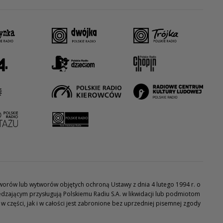
utworów lub wytworów objętych ochroną Ustawy z dnia 4 lutego 1994 r. o
dzającym przysługują Polskiemu Radiu S.A. w likwidacji lub podmiotom
części, jak i w całości jest zabronione bez uprzedniej pisemnej zgody