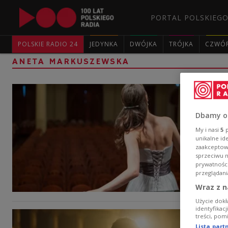
PORTAL POLSKIEGO
POLSKIE RADIO 24
JEDYNKA
DWÓJKA
TRÓJKA
CZWÓ
ANETA MARKUSZEWSKA
Dbamy o
My i nasi
5
p
unikalne id
zaakceptowa
sprzeciwu 
prywatnośc
przeglądani
Wraz z n
Użycie dokł
identyfikac
treści, pom
Lista par