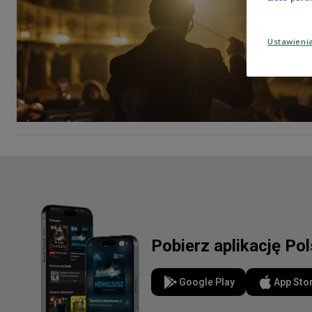
Ustawieni
Pobierz aplikację Po
Google Play
App Sto