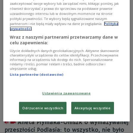
zaprezentowaliśmy reportaż "Ludzie z podobną
zaakceptować swoje wybory lub zarządzać nimi, klikając poniżej, jak
historią" Agnieszki Czarkowskiej i Alicji Pietruczuk z
również skorzystać z prawa do sprzeciwu na podstawie prawnie
Radia Białystok. To opowieść o ludziach, których
uzasadnionego interesu lub w dowolnym momencie na stronie
przodkowie, zmuszeni carską polityką "spalonej ziemi" i
polityki prywatności. Te wybory będą sygnalizowane naszym
wystraszeni antyniemiecką propagandą, całymi
partnerom i nie będą miały wpływu na dane przeglądania.
Polityka
rodzinami wyruszyli 100 lat temu w głąb Rosji.
prywatności
Wraz z naszymi partnerami przetwarzamy dane w
Zobacz więcej na temat:
Trójka
Anna Dudzińska
reportaż
Klub Trójki
I wojna światowa
uchodźcy
celu zapewnienia:
Aneta Prymaka-Oniszk
Użycie dokładnych danych geolokalizacyjnych. Aktywne skanowanie
charakterystyki urządzenia do celów identyfikacji. Przechowywanie
informacji na urządzeniu lub dostęp do nich. Spersonalizowane
reklamy i treści, pomiar reklam i treści, badnie odbiorców i
ulepszanie usług.
Lista partnerów (dostawców)
Ustawienia zaawansowane
Odrzucenie wszystkich
Akceptuję wszystkie
Aneta Prymaka-Oniszk o wymazywanej
przeszłości Podlasia: to wszystko, nie było