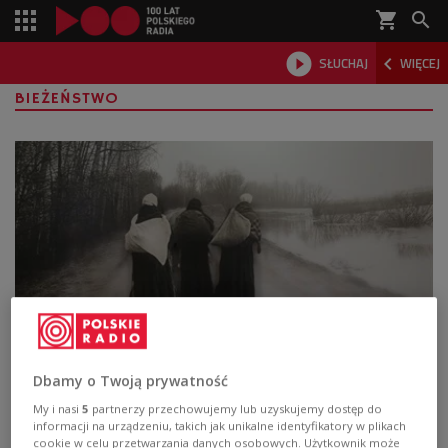
shopping_cart



SŁUCHAJ
WIĘCEJ

BIEŻEŃSTWO
"Ludzie z podobną historią" – reportaż o
Dbamy o Twoją prywatność
historii bieżeńców
My i nasi
5
partnerzy przechowujemy lub uzyskujemy dostęp do
informacji na urządzeniu, takich jak unikalne identyfikatory w plikach
W poniedziałkowym "Klubie Trójki – Audiodokumencie"
cookie w celu przetwarzania danych osobowych. Użytkownik może