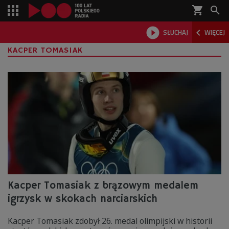
shopping_cart



SŁUCHAJ
WIĘCEJ

KACPER TOMASIAK
Kacper Tomasiak z brązowym medalem
igrzysk w skokach narciarskich
Kacper Tomasiak zdobył 26. medal olimpijski w historii