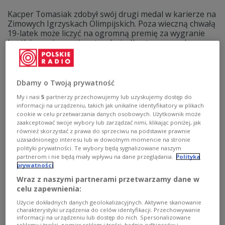
Kacper Tomasiak zdobył swój drugi medal w karierze na
Zimowych Igrzyskach Olimpijskich. Poza wieczną chwałą
19-latek może liczyć na ogromną premię za wygranie
krążków na imprezie czterolecia. Ile otrzyma za brąz
ZIO?
Zobacz więcej na temat:
Skoki narciarskie
sporty zimowe
zimowe igrzyska olimpijskie 2026
milano cortina 2026
SPORT
Dbamy o Twoją prywatność
My i nasi
5
partnerzy przechowujemy lub uzyskujemy dostęp do
informacji na urządzeniu, takich jak unikalne identyfikatory w plikach
cookie w celu przetwarzania danych osobowych. Użytkownik może
zaakceptować swoje wybory lub zarządzać nimi, klikając poniżej, jak
również skorzystać z prawa do sprzeciwu na podstawie prawnie
uzasadnionego interesu lub w dowolnym momencie na stronie
polityki prywatności. Te wybory będą sygnalizowane naszym
partnerom i nie będą miały wpływu na dane przeglądania.
Polityka
prywatności
Wraz z naszymi partnerami przetwarzamy dane w
celu zapewnienia:
Użycie dokładnych danych geolokalizacyjnych. Aktywne skanowanie
Kacper Tomasiak z brązowym medalem.
charakterystyki urządzenia do celów identyfikacji. Przechowywanie
informacji na urządzeniu lub dostęp do nich. Spersonalizowane
Niebywała historia
reklamy i treści, pomiar reklam i treści, badnie odbiorców i