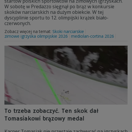
startów polskich sportowców na zimowych igrzyskach.
W sobotę w Predazzo sięgnął po brąz w konkursie
skoków narciarskich na dużym obiekcie. W tej
dyscyplinie sportu to 12. olimpijski krążek biało-
czerwonych.
Zobacz więcej na temat:
Skoki narciarskie
zimowe igrzyska olimpijskie 2026
mediolan-cortina 2026
To trzeba zobaczyć. Ten skok dał
Tomasiakowi brązowy medal
Kacper Tomasiak nie przestaje zachwycać na igrzyskach