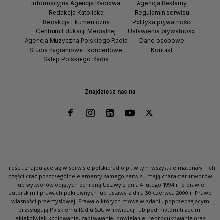
Informacyjna Agencja Radiowa
Agencja Reklamy
Redakcja Katolicka
Regulamin serwisu
Redakcja Ekumeniczna
Polityka prywatności
Centrum Edukacji Medialnej
Ustawienia prywatności
Agencja Muzyczna Polskiego Radia
Dane osobowe
Studia nagraniowe i koncertowe
Kontakt
Sklep Polskiego Radia
Znajdziesz nas na
Treści, znajdujące się w serwisie polskieradio.pl, w tym wszystkie materiały i ich
części oraz poszczególne elementy samego serwisu mają charakter utworów
lub wytworów objętych ochroną Ustawy z dnia 4 lutego 1994 r. o prawie
autorskim i prawach pokrewnych lub Ustawy z dnia 30 czerwca 2000 r. Prawo
własności przemysłowej. Prawa o których mowa w zdaniu poprzedzającym
przysługują Polskiemu Radiu S.A. w likwidacji lub podmiotom trzecim.
Jakiekolwiek kopiowanie, zapisywanie, powielanie, reprodukowanie oraz