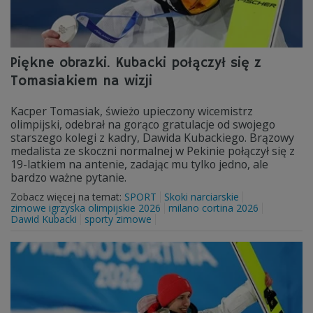
Piękne obrazki. Kubacki połączył się z
Tomasiakiem na wizji
Kacper Tomasiak, świeżo upieczony wicemistrz
olimpijski, odebrał na gorąco gratulacje od swojego
starszego kolegi z kadry, Dawida Kubackiego. Brązowy
medalista ze skoczni normalnej w Pekinie połączył się z
19-latkiem na antenie, zadając mu tylko jedno, ale
bardzo ważne pytanie.
Zobacz więcej na temat:
SPORT
Skoki narciarskie
zimowe igrzyska olimpijskie 2026
milano cortina 2026
Dawid Kubacki
sporty zimowe