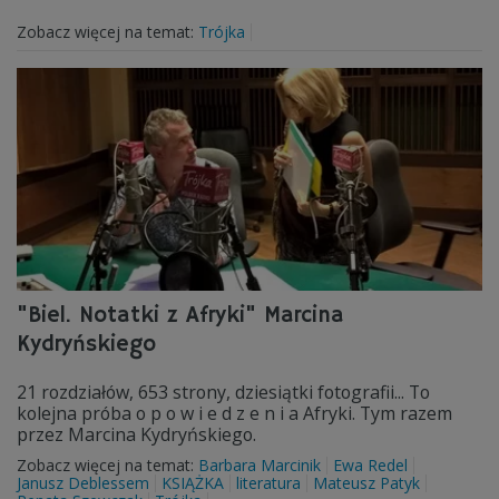
Zobacz więcej na temat:
Trójka
"Biel. Notatki z Afryki" Marcina
Kydryńskiego
21 rozdziałów, 653 strony, dziesiątki fotografii... To
kolejna próba o p o w i e d z e n i a Afryki. Tym razem
przez Marcina Kydryńskiego.
Zobacz więcej na temat:
Barbara Marcinik
Ewa Redel
Janusz Deblessem
KSIĄŻKA
literatura
Mateusz Patyk