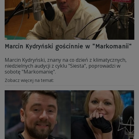
Marcin Kydryński gościnnie w "Markomanii"
Marcin Kydryński, znany na co dzień z klimatycznych,
niedzielnych audycji z cyklu "Siesta", poprowadzi w
sobotę "Markomanię".
Zobacz więcej na temat: