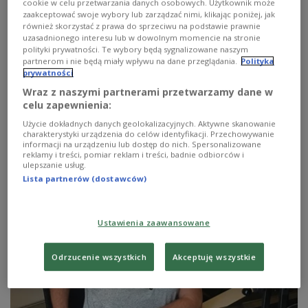
cookie w celu przetwarzania danych osobowych. Użytkownik może
zaakceptować swoje wybory lub zarządzać nimi, klikając poniżej, jak
również skorzystać z prawa do sprzeciwu na podstawie prawnie
uzasadnionego interesu lub w dowolnym momencie na stronie
polityki prywatności. Te wybory będą sygnalizowane naszym
partnerom i nie będą miały wpływu na dane przeglądania.
Polityka
Muzyczny relaks, odpoczynek, siesta…
prywatności
Wraz z naszymi partnerami przetwarzamy dane w
– Zapraszam na dwie godziny niezobowiązującej,
celu zapewnienia:
nieskrępowanej muzyki przyjaznej człowiekowi… –
Użycie dokładnych danych geolokalizacyjnych. Aktywne skanowanie
zachęca co niedzielę Marcin Kydryński.
charakterystyki urządzenia do celów identyfikacji. Przechowywanie
informacji na urządzeniu lub dostęp do nich. Spersonalizowane
Zobacz więcej na temat:
reklamy i treści, pomiar reklam i treści, badnie odbiorców i
ulepszanie usług.
Lista partnerów (dostawców)
Ustawienia zaawansowane
Odrzucenie wszystkich
Akceptuję wszystkie