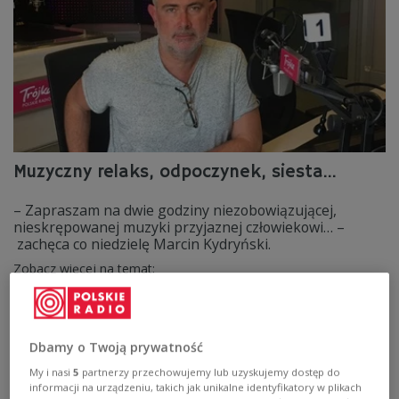
Muzyczny relaks, odpoczynek, siesta...
– Zapraszam na dwie godziny niezobowiązującej,
nieskrępowanej muzyki przyjaznej człowiekowi… –
zachęca co niedzielę Marcin Kydryński.
Zobacz więcej na temat:
Dbamy o Twoją prywatność
My i nasi
5
partnerzy przechowujemy lub uzyskujemy dostęp do
informacji na urządzeniu, takich jak unikalne identyfikatory w plikach