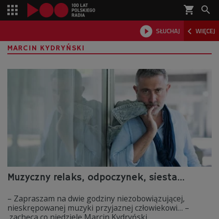
shopping_cart



SŁUCHAJ
WIĘCEJ

MARCIN KYDRYŃSKI
Muzyczny relaks, odpoczynek, siesta...
– Zapraszam na dwie godziny niezobowiązującej,
nieskrępowanej muzyki przyjaznej człowiekowi… –
zachęca co niedzielę Marcin Kydryński.