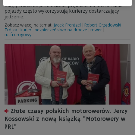
mogą znacznie przekraczać prędkość 25 km/h. Takie
pojazdy często wykorzystują kurierzy dostarczający
jedzenie.
Zobacz więcej na temat:
Jacek Frentzel
Robert Grzędowski
Trójka
kurier
bezpieczeństwo na drodze
rower
ruch drogowy
Złote czasy polskich motorowerów. Jerzy
Kossowski z nową książką "Motorowery w
PRL"