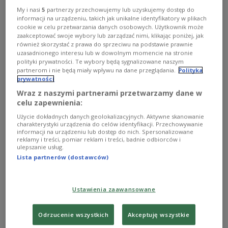
czyli średnio ponad 100 złotych na osobę, dla
My i nasi
5
partnerzy przechowujemy lub uzyskujemy dostęp do
kierujących rowerami elektrycznymi w Warszawie.
informacji na urządzeniu, takich jak unikalne identyfikatory w plikach
Stołeczna drogówka skontrolowała 210 pojazdów - jak
cookie w celu przetwarzania danych osobowych. Użytkownik może
napisała - z napędem elektrycznym, o wyglądzie roweru.
zaakceptować swoje wybory lub zarządzać nimi, klikając poniżej, jak
Zobacz więcej na temat:
rower
rower elektryczny
policja
również skorzystać z prawa do sprzeciwu na podstawie prawnie
Warszawa
kontrola
uzasadnionego interesu lub w dowolnym momencie na stronie
polityki prywatności. Te wybory będą sygnalizowane naszym
partnerom i nie będą miały wpływu na dane przeglądania.
Polityka
prywatności
Wraz z naszymi partnerami przetwarzamy dane w
celu zapewnienia:
Użycie dokładnych danych geolokalizacyjnych. Aktywne skanowanie
charakterystyki urządzenia do celów identyfikacji. Przechowywanie
informacji na urządzeniu lub dostęp do nich. Spersonalizowane
reklamy i treści, pomiar reklam i treści, badnie odbiorców i
ulepszanie usług.
Lista partnerów (dostawców)
Elektryczne pojazdy kurierów - plaga na
Ustawienia zaawansowane
chodnikach i ścieżkach rowerowych
Odrzucenie wszystkich
Akceptuję wszystkie
Po drogach rowerowych i chodnikach porusza się coraz
więcej pojazdów, które nie spełniają definicji roweru i