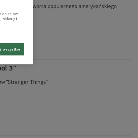
n Krisel - współtwórca popularnego amerykańskiego
ia do celów
 reklamy i
ę wszystkie
ol 3"
ów "Stranger Things".