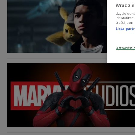
Wraz z n
Użycie dokł
identyfikac
treści, pom
Lista par
Ustawieni