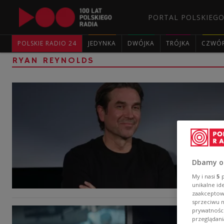
PORTAL POLSKIEGO
POLSKIE RADIO 24
JEDYNKA
DWÓJKA
TRÓJKA
CZWÓ
RYAN REYNOLDS
Dbamy o
My i nasi
5
p
unikalne id
zaakceptowa
sprzeciwu 
prywatnośc
przeglądani