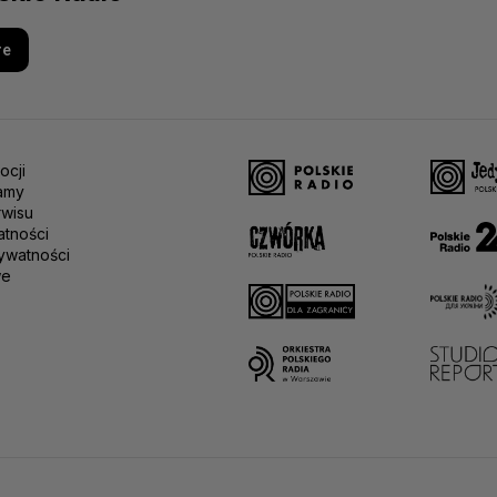
re
ocji
amy
rwisu
atności
ywatności
we