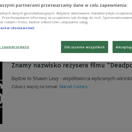
aszymi partnerami przetwarzamy dane w celu zapewnienia:
Jak podaje serwis Deadline, za kamerą stanie Jonatha
serialu "Portlandia".
adnych danych geolokalizacyjnych. Aktywne skanowanie charakterystyki urządzen
ji. Przechowywanie informacji na urządzeniu lub dostęp do nich. Spersonalizowane
Zobacz więcej na temat:
pokemon go
iar reklam i treści, badnie odbiorców i ulepszanie usług.
tnerów (dostawców)
a zaawansowane
Odrzucenie wszystkich
Akceptuj
Znamy nazwisko reżysera filmu "Deadpo
Będzie to Shawn Levy - współtwórca wybranych odcink
Zobacz więcej na temat:
Marvel Comics