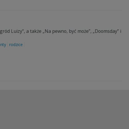
Ogród Luizy", a także „Na pewno, być może”, „Doomsday” i
unty
rodzice