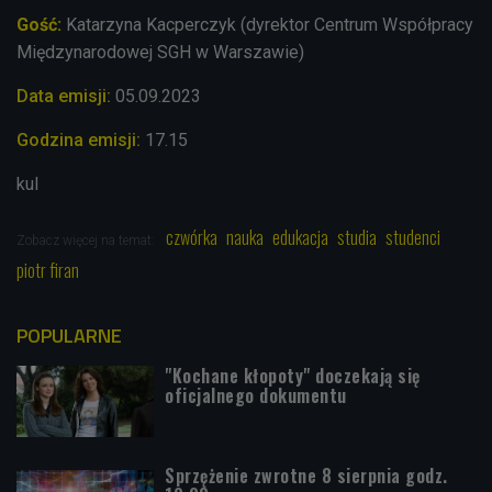
Gość:
Katarzyna Kacperczyk (dyrektor Centrum Współpracy
Międzynarodowej SGH w Warszawie)
Data emisji:
05.09.2023
Godzina emisji:
17.15
kul
czwórka
nauka
edukacja
studia
studenci
Zobacz więcej na temat:
piotr firan
POPULARNE
"Kochane kłopoty" doczekają się
oficjalnego dokumentu
Sprzężenie zwrotne 8 sierpnia godz.