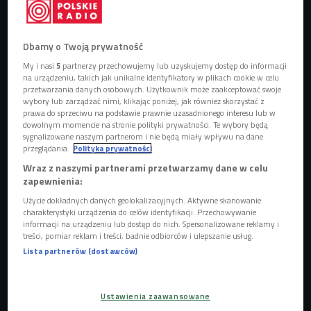
Najnowszy projekt Uniwersytetów Europejskich - EUC-VOICES - ma na celu
wzmocnienie zaangażowania i pobudzenie aktywności młodych Europejczyków.
Dbamy o Twoją prywatność
(zdj. ilustracyjne)
Foto: michaeljung/Shutterstock
My i nasi
5
partnerzy przechowujemy lub uzyskujemy dostęp do informacji
na urządzeniu, takich jak unikalne identyfikatory w plikach cookie w celu
W 2019 roku Komisja Europejska zainicjowała
przetwarzania danych osobowych. Użytkownik może zaakceptować swoje
projekt Uniwersytetów Europejskich.
wybory lub zarządzać nimi, klikając poniżej, jak również skorzystać z
prawa do sprzeciwu na podstawie prawnie uzasadnionego interesu lub w
W skład konsorcjów weszły najlepsze ośrodki
dowolnym momencie na stronie polityki prywatności. Te wybory będą
akademickie z Europy.
sygnalizowane naszym partnerom i nie będą miały wpływu na dane
przeglądania.
Polityka prywatności
Wśród nich są 23 polskie uczelnie - w tym Szkoła
Wraz z naszymi partnerami przetwarzamy dane w celu
Główna Handlowa w Warszawie.
zapewnienia:
Konsorcjum CIVICA oferuje różne aktywności
Użycie dokładnych danych geolokalizacyjnych. Aktywne skanowanie
studenckie na wszystkich etapach studiów.
charakterystyki urządzenia do celów identyfikacji. Przechowywanie
informacji na urządzeniu lub dostęp do nich. Spersonalizowane reklamy i
Najnowszy projekt - Projekt EUC-VOICES - ma na
treści, pomiar reklam i treści, badnie odbiorców i ulepszanie usług.
celu wzmocnienie zaangażowania i pobudzenie
Lista partnerów (dostawców)
aktywności młodych Europejczyków
.
Ustawienia zaawansowane
Uniwersytety Europejskie - co to jest?