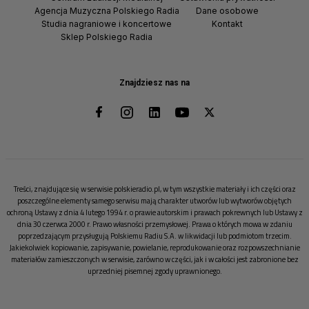
Agencja Muzyczna Polskiego Radia
Dane osobowe
Studia nagraniowe i koncertowe
Kontakt
Sklep Polskiego Radia
Znajdziesz nas na
Treści, znajdujące się w serwisie polskieradio.pl, w tym wszystkie materiały i ich części oraz
poszczególne elementy samego serwisu mają charakter utworów lub wytworów objętych
ochroną Ustawy z dnia 4 lutego 1994 r. o prawie autorskim i prawach pokrewnych lub Ustawy z
dnia 30 czerwca 2000 r. Prawo własności przemysłowej. Prawa o których mowa w zdaniu
poprzedzającym przysługują Polskiemu Radiu S.A. w likwidacji lub podmiotom trzecim.
Jakiekolwiek kopiowanie, zapisywanie, powielanie, reprodukowanie oraz rozpowszechnianie
materiałów zamieszczonych w serwisie, zarówno w części, jak i w całości jest zabronione bez
uprzedniej pisemnej zgody uprawnionego.