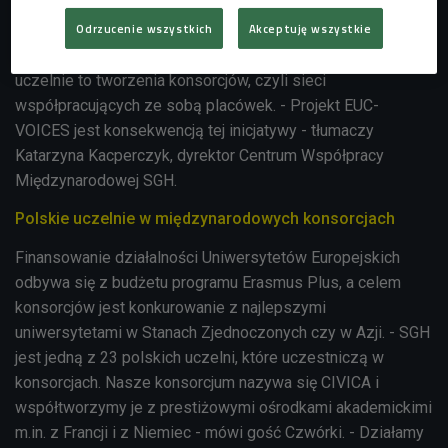
Odrzucenie wszystkich
Akceptuję wszystkie
W 2019 roku Komisja Europejska powołała pilotażowy
projekt Uniwersytetów Europejskich i zachęcała najlepsze
uczelnie to tworzenia konsorcjów, czyli sieci
współpracujących ze sobą placówek. - Projekt EUC-
VOICES jest konsekwencją tej inicjatywy - tłumaczy
Katarzyna Kacperczyk, dyrektor Centrum Współpracy
Międzynarodowej SGH.
Polskie uczelnie w międzynarodowych konsorcjach
Finansowanie działalności Uniwersytetów Europejskich
odbywa się z budżetu programu Erasmus Plus, a celem
konsorcjów jest konkurowanie z najlepszymi
uniwersytetami w Stanach Zjednoczonych czy w Azji. - SGH
jest jedną z 23 polskich uczelni, które uczestniczą w
konsorcjach. Nasze konsorcjum nazywa się CIVICA i
współtworzymy je z prestiżowymi ośrodkami akademickimi
m.in. z Francji i z Niemiec - mówi gość Czwórki. - Działamy