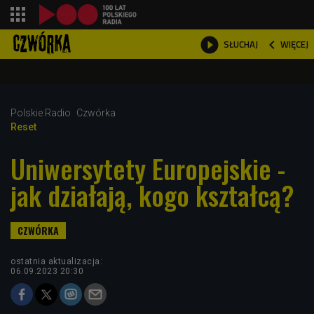
shopping_cart



WIĘCEJ
SŁUCHAJ

Polskie Radio
Czwórka
Reset
Uniwersytety Europejskie -
jak działają, kogo kształcą?
ostatnia aktualizacja:
06.09.2023 20:30