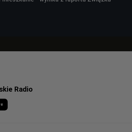
.
lskie Radio
re