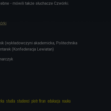
ebne - mówili także słuchacze Czwórki.
órki
tnik (wykładowczyni akademicka, Politechnika
tarek (Konfederacja Lewiatan)
marczyk
rka
studia
studenci
piotr firan
edukacja
nauka