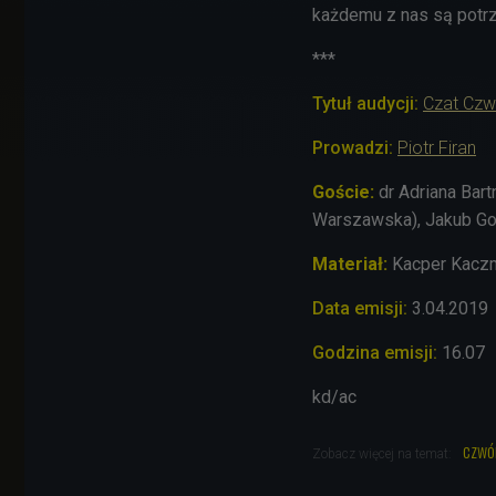
każdemu z nas są potrz
***
Tytuł audycji:
Czat Czw
Prowadzi:
Piotr Firan
Goście:
dr Adriana Bar
Warszawska), Jakub Gon
Materiał:
Kacper Kacz
Data emisji:
3
.04.2019
Godzina emisji:
16.07
kd/ac
czwó
Zobacz więcej na temat: