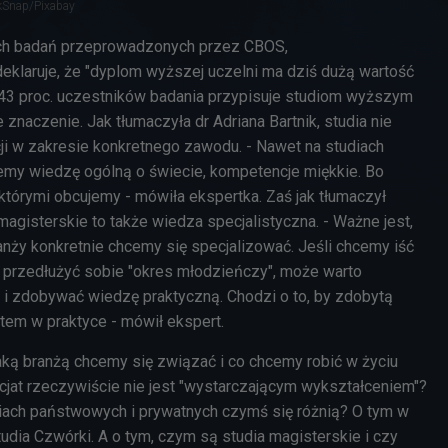
ckSnap/Pixabay
ch badań przeprowadzonych przez CBOS,
klaruje, że "dyplom wyższej uczelni ma dziś dużą wartość
ei 43 proc. uczestników badania przypisuje studiom wyższym
 znaczenie. Jak tłumaczyła
dr Adriana Bartnik,
studia nie
ji w zakresie konkretnego zawodu. - Nawet na studiach
jemy wiedzę ogólną o świecie, kompetencje miękkie. Bo
z którymi obcujemy - mówiła ekspertka. Zaś jak tłumaczył
magisterskie to także wiedza specjalistyczna. - Ważne jest,
ranży konkretnie chcemy się specjalizować. Jeśli chcemy iść
by przedłużyć sobie "okres młodzieńczy", może warto
 i zdobywać wiedzę praktyczną. Chodzi o to, by zdobytą
tem w praktyce - mówił ekspert.
 jaką branżą chcemy się związać i co chcemy robić w życiu
at rzeczywiście nie jest "wystarczającym wykształceniem"?
niach państwowych i prywatnych czymś się różnią? O tym w
udia Czwórki. A o tym, czym są studia magisterskie i czy