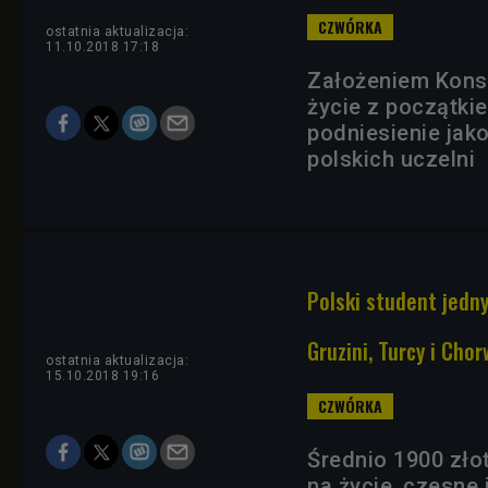
ostatnia aktualizacja:
11.10.2018 17:18
Założeniem Konst
życie z początki
podniesienie jak
polskich uczeln
Polski student jedn
Gruzini, Turcy i Chor
ostatnia aktualizacja:
15.10.2018 19:16
Średnio 1900 złot
na życie, czesne 