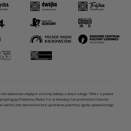
ów lub wytworów objętych ochroną Ustawy z dnia 4 lutego 1994 r. o prawie
zysługują Polskiemu Radiu S.A. w likwidacji lub podmiotom trzecim.
 w całości jest zabronione bez uprzedniej pisemnej zgody uprawnionego.