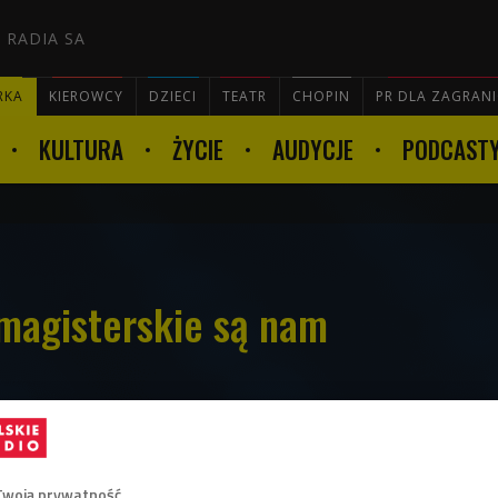
 RADIA SA
RKA
KIEROWCY
DZIECI
TEATR
CHOPIN
PR DLA ZAGRAN
KULTURA
ŻYCIE
AUDYCJE
PODCAST

 magisterskie są nam
?
onuje trójstopniowy system edukacji
Twoją prywatność