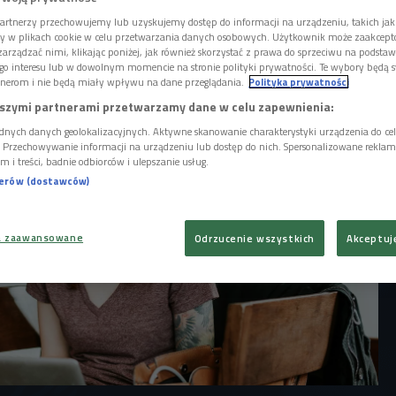
i odpowiednikami są studia licencjackie,
odyplomowe. Nie wszyscy studenci decydują
artnerzy przechowujemy lub uzyskujemy dostęp do informacji na urządzeniu, takich jak
ory w plikach cookie w celu przetwarzania danych osobowych. Użytkownik może zaakcep
tynuację studiów i zdarza się, że kończą je
arządzać nimi, klikając poniżej, jak również skorzystać z prawa do sprzeciwu na podsta
na licencjacie.
go interesu lub w dowolnym momencie na stronie polityki prywatności. Te wybory będą 
nerom i nie będą miały wpływu na dane przeglądania.
Polityka prywatności
szymi partnerami przetwarzamy dane w celu zapewnienia:
dnych danych geolokalizacyjnych. Aktywne skanowanie charakterystyki urządzenia do ce
i. Przechowywanie informacji na urządzeniu lub dostęp do nich. Spersonalizowane reklamy 
m i treści, badnie odbiorców i ulepszanie usług.
nerów (dostawców)
a zaawansowane
Odrzucenie wszystkich
Akceptuj