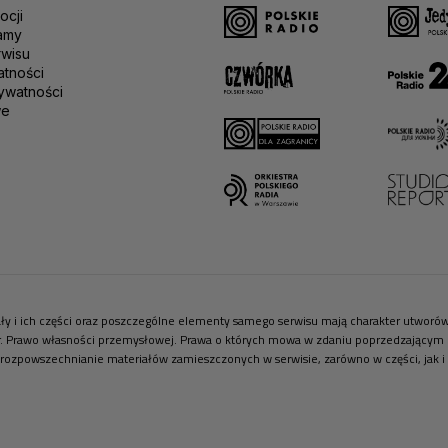
ocji
amy
rwisu
atności
ywatności
we
riały i ich części oraz poszczególne elementy samego serwisu mają charakter utwor
r. Prawo własności przemysłowej. Prawa o których mowa w zdaniu poprzedzającym pr
 rozpowszechnianie materiałów zamieszczonych w serwisie, zarówno w części, jak i