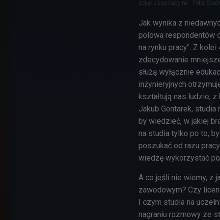
zdjęcie ilustracyjne
Foto: Sto
Jak wynika z niedawny
połowa respondentów de
na rynku pracy". Z kol
zdecydowanie mniejsze
służą wyłącznie edukac
inżynieryjnych otrzymu
kształtują nas ludzie, 
Jakub Gontarek, studia 
by wiedzieć, w jakiej b
na studia tylko po to, 
poszukać od razu pracy
wiedzę wykorzystać po
A co jeśli nie wiemy, z
zawodowym? Czy licencj
I czym studia na uczel
nagraniu rozmowy ze st