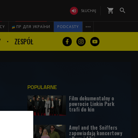
shopping_cart


SŁUCHAJ

ICY
ПР ДЛЯ УКРАЇНИ
PODCASTY
Y
ZESPÓŁ
POPULARNE
Film dokumentalny o
powrocie Linkin Park
trafi do kin
Amyl and the Sniffers
zapowiadają koncertowy