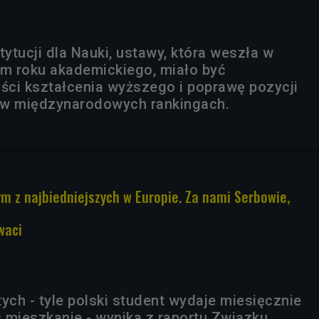
ytucji dla Nauki, ustawy, która weszła w
em roku akademickiego, miało być
ości kształcenia wyższego i poprawę pozycji
i w międzynarodowych rankingach.
ym z najbiedniejszych w Europie. Za nami Serbowie,
waci
ych - tyle polski student wydaje miesięcznie
i mieszkanie - wynika z raportu Związku