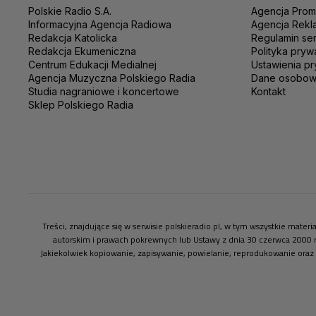
Polskie Radio S.A.
Agencja Prom
Informacyjna Agencja Radiowa
Agencja Rekl
Redakcja Katolicka
Regulamin se
Redakcja Ekumeniczna
Polityka pryw
Centrum Edukacji Medialnej
Ustawienia pr
Agencja Muzyczna Polskiego Radia
Dane osobo
Studia nagraniowe i koncertowe
Kontakt
Sklep Polskiego Radia
Treści, znajdujące się w serwisie polskieradio.pl, w tym wszystkie mate
autorskim i prawach pokrewnych lub Ustawy z dnia 30 czerwca 2000 
Jakiekolwiek kopiowanie, zapisywanie, powielanie, reprodukowanie oraz