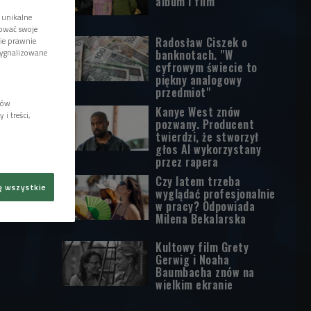
album i film
 unikalne
tować swoje
Radosław Ciszek o
wie prawnie
sygnalizowane
banknotach. "W
cyfrowym świecie to
piękny analogowy
przedmiot"
lów
Kanye West znów
i treści,
pozwany. Producent
twierdzi, że stworzył
głos AI wykorzystany
przez rapera
Czy latem trzeba
ę wszystkie
wyglądać profesjonalnie
w pracy? Odpowiada
Milena Bekalarska
Kultowy film Grety
Gerwig i Noaha
Baumbacha znów na
wielkim ekranie