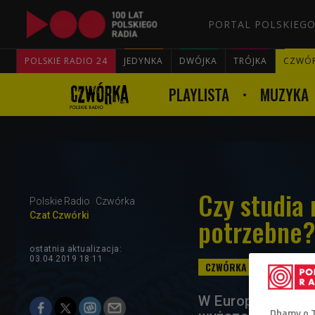
PORTAL POLSKIEGO
POLSKIE RADIO 24
JEDYNKA
DWÓJKA
TRÓJKA
CZWÓ
PLAYLISTA
MUZYKA
Czy studia
Polskie Radio
Czwórka
Czat Czwórki
potrzebne
ostatnia aktualizacja:
03.04.2019 18:11
W Europie funkcj
Dbamy o 