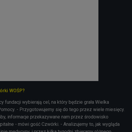
biórki WOŚP?
 fundacji wybierają cel, na który będzie grała Wielka
Pomocy. - Przygotowujemy się do tego przez wiele miesięcy.
śby, informacje przekazywane nam przez środowisko
italne - mówi gość Czwórki. - Analizujemy to, jak wygląda
inie medycyny, i przez kilka tygodni
zbieramy
różnego