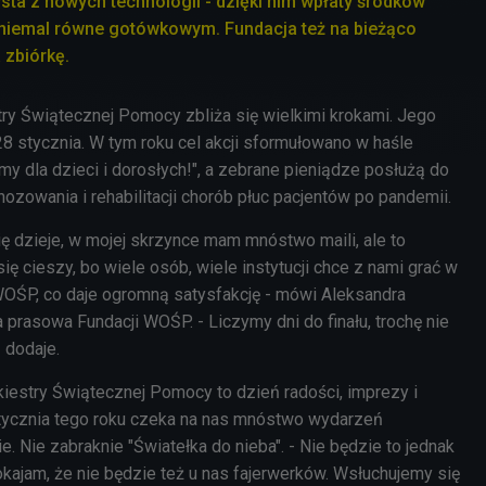
sta z nowych technologii - dzięki nim wpłaty środków
 niemal równe gotówkowym. Fundacja też na bieżąco
 zbiórkę.
estry Świątecznej Pomocy zbliża się wielkimi krokami. Jego
8 stycznia. W tym roku cel akcji sformułowano w haśle
my dla dzieci i dorosłych!", a zebrane pieniądze posłużą do
ozowania i rehabilitacji chorób płuc pacjentów po pandemii.
ię dzieje, w mojej skrzynce mam mnóstwo maili, ale to
ię cieszy, bo wiele osób, wiele instytucji chce z nami grać w
 WOŚP, co daje ogromną satysfakcję - mówi Aleksandra
prasowa Fundacji WOŚP. - Liczymy dni do finału, trochę nie
 dodaje.
rkiestry Świątecznej Pomocy to dzień radości, imprezy i
stycznia tego roku czeka na nas mnóstwo wydarzeń
 Nie zabraknie "Światełka do nieba". - Nie będzie to jednak
kajam, że nie będzie też u nas fajerwerków. Wsłuchujemy się