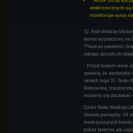
WOŚP od lat korzy
elektronicznych są
monitoruje
na
wpłaty
32. finał Wielkiej Orki
termin wyznaczono na 2
"Płuca po pandemii. Gra
zakupu sprzętu do diagn
- Przed finałem wiele s
sprawia, że serduszko s
ramach tego 32. finału
Rutkowska, rzeczniczka 
możemy się doczekać -
Dzień finału Wielkiej O
zbiórek pieniędzy. 28 
towarzyszących kweście.
pokaz laserów, ale uspo