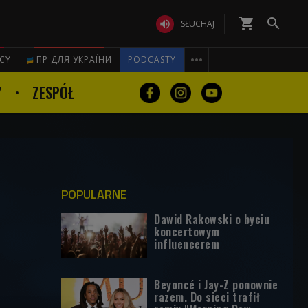
shopping_cart


SŁUCHAJ

ICY
ПР ДЛЯ УКРАЇНИ
PODCASTY
Y
ZESPÓŁ
POPULARNE
Dawid Rakowski o byciu
koncertowym
influencerem
Beyoncé i Jay-Z ponownie
razem. Do sieci trafił