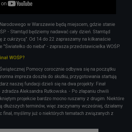
 Narodowego w Warszawie będą miejscem, gdzie stanie
ŚP. - Stamtąd będziemy nadawać cały dzień. Stamtąd
ię z cukrzycą". Od 14 do 22 zapraszamy na kilkanaście
 "Światełko do nieba" - zaprasza przedstawicielka WOŚP.
finał WOŚP?
ry Świątecznej Pomocy corocznie odbywa się na początku
gromna impreza doszła do skutku, przygotowania startują
arz naszej fundacji dzieli się na dwa projekty: Finał
 - zdradza Aleksandra Rutkowska. - Po złapaniu chwili
niętym projekcie bardzo mocno ruszamy z drugim. Niektóre
ą dłuższych terminów, więc zaczynamy wcześniej, działamy
c finał, myślimy już o niektórych tematach związanych z