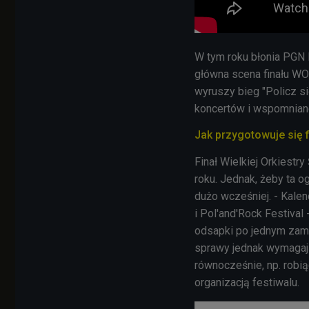
W tym roku błonia PGN
główna scena finału WO
wyruszy bieg "Policz s
koncertów i wspomniane
Jak przygotowuje się 
Finał Wielkiej Orkiest
roku. Jednak, żeby ta o
dużo wcześniej. - Kalend
i Pol'and'Rock Festival
odsapki po jednym zamk
sprawy jednak wymagaj
równocześnie, np. robią
organizacją festiwalu.