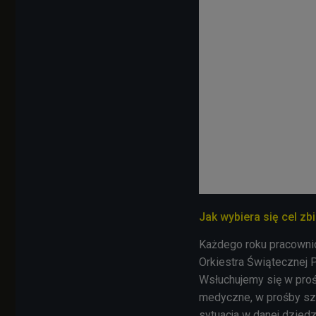
Jak wybiera się cel z
Każdego roku pracownicy
Orkiestra Świątecznej 
Wsłuchujemy się w pro
medyczne, w prośby szp
sytuacja w danej dziedz