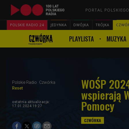
PORTAL POLSKIEGO
POLSKIE RADIO 24
JEDYNKA
DWÓJKA
TRÓJKA
CZWÓ
PLAYLISTA
MUZYKA
WOŚP 2024.
Polskie Radio
Czwórka
Reset
wspierają 
Pomocy
ostatnia aktualizacja:
17.01.2024 19:27