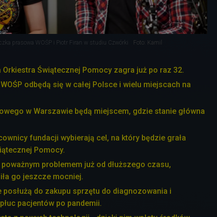
czka prasowa WOŚP i Piotr Firan w studiu Czwórki
Foto: Kamil
a Orkiestra Świątecznej Pomocy zagra już po raz 32.
 WOŚP odbędą się w całej Polsce i wielu miejscach na
owego w Warszawie będą miejscem, gdzie stanie główna
ownicy fundacji wybierają cel, na który będzie grała
wiątecznej Pomocy.
y poważnym problemem już od dłuższego czasu,
ła go jeszcze mocniej.
 posłużą do zakupu sprzętu do diagnozowania i
b płuc pacjentów po pandemii.