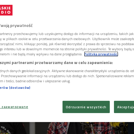
Świątecznej Pomocy gra już 32. raz. 28
 się wielki finał wydarzenia. W tym roku
ko, wesprą zakup sprzętu do diagnozowania,
ehabilitacji chorób płuc na oddziałach
Twoją prywatność
h dla dzieci i dorosłych. WOŚP idzie z
artnerzy przechowujemy lub uzyskujemy dostęp do informacji na urządzeniu, takich jak
ej działania wspiera też nowoczesna
ory w plikach cookie w celu przetwarzania danych osobowych. Użytkownik może zaakcep
arządzać nimi, klikając poniżej, jak również skorzystać z prawa do sprzeciwu na podsta
go interesu lub w dowolnym momencie na stronie polityki prywatności. Te wybory będą 
nerom i nie będą miały wpływu na dane przeglądania.
Polityka prywatności
szymi partnerami przetwarzamy dane w celu zapewnienia:
dnych danych geolokalizacyjnych. Aktywne skanowanie charakterystyki urządzenia do ce
i. Przechowywanie informacji na urządzeniu lub dostęp do nich. Spersonalizowane reklamy 
m i treści, badnie odbiorców i ulepszanie usług.
nerów (dostawców)
a zaawansowane
Odrzucenie wszystkich
Akceptuj