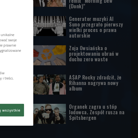
remix "Morning Dew
(Donk)"
Generator muzyki AI
Suno przegrało pierwszy
wielki proces o prawa
autorskie
 unikalne
tować swoje
wie prawnie
Zoja Owsiańska o
sygnalizowane
projektowaniu ubrań w
duchu zero waste
lów
A$AP Rocky zdradził, że
i treści,
Rihanna nagrywa nowy
album
Organek zagra u stóp
ę wszystkie
lodowca. Zespół rusza na
Spitsbergen