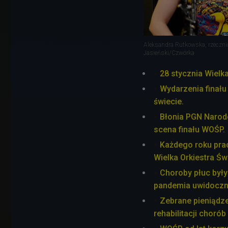
Aleksandra Rutkowska, rzeczni
Jasieński/Czwórka
28 stycznia Wielk
Wydarzenia finału
świecie.
Błonia PGN Narod
scena finału WOŚP.
Każdego roku prac
Wielka Orkiestra Ś
Choroby płuc był
pandemia uwidoczni
Zebrane pieniądze
rehabilitacji choró