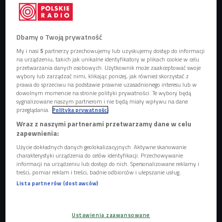
Dbamy o Twoją prywatność
My i nasi
5
partnerzy przechowujemy lub uzyskujemy dostęp do informacji
na urządzeniu, takich jak unikalne identyfikatory w plikach cookie w celu
przetwarzania danych osobowych. Użytkownik może zaakceptować swoje
O zdrowiu psychicznym nastolatków rozmawialiśmy także w trakcie
wybory lub zarządzać nimi, klikając poniżej, jak również skorzystać z
Czwórkowej debaty "Świat zwariował, czy z nami jest coś nie tak?".
Foto:
prawa do sprzeciwu na podstawie prawnie uzasadnionego interesu lub w
Shutterstock/Jacob Lund
dowolnym momencie na stronie polityki prywatności. Te wybory będą
sygnalizowane naszym partnerom i nie będą miały wpływu na dane
przeglądania.
Polityka prywatności
Wraz z naszymi partnerami przetwarzamy dane w celu
zapewnienia:
Użycie dokładnych danych geolokalizacyjnych. Aktywne skanowanie
charakterystyki urządzenia do celów identyfikacji. Przechowywanie
informacji na urządzeniu lub dostęp do nich. Spersonalizowane reklamy i
treści, pomiar reklam i treści, badnie odbiorców i ulepszanie usług.
Czwórka po raz kolejny chce zwrócić uwagę na problemy
Lista partnerów (dostawców)
psychiczne młodych ludzi i szukać sposobów pomocy
młodym. Temat ten był omawiany podczas debaty
"Świat
zwariował, czy z nami jest coś nie tak?", która odbyła się w
Ustawienia zaawansowane