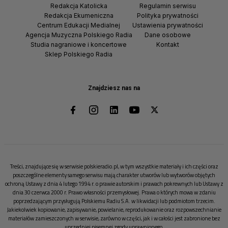
Redakcja Katolicka
Regulamin serwisu
Redakcja Ekumeniczna
Polityka prywatności
Centrum Edukacji Medialnej
Ustawienia prywatności
Agencja Muzyczna Polskiego Radia
Dane osobowe
Studia nagraniowe i koncertowe
Kontakt
Sklep Polskiego Radia
Znajdziesz nas na
Treści, znajdujące się w serwisie polskieradio.pl, w tym wszystkie materiały i ich części oraz
poszczególne elementy samego serwisu mają charakter utworów lub wytworów objętych
ochroną Ustawy z dnia 4 lutego 1994 r. o prawie autorskim i prawach pokrewnych lub Ustawy z
dnia 30 czerwca 2000 r. Prawo własności przemysłowej. Prawa o których mowa w zdaniu
poprzedzającym przysługują Polskiemu Radiu S.A. w likwidacji lub podmiotom trzecim.
Jakiekolwiek kopiowanie, zapisywanie, powielanie, reprodukowanie oraz rozpowszechnianie
materiałów zamieszczonych w serwisie, zarówno w części, jak i w całości jest zabronione bez
uprzedniej pisemnej zgody uprawnionego.