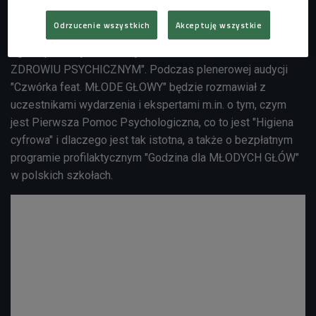
studiu Czwórki 16 maja.
Odrzucenie wszystkich
Akceptuję wszystkie
Jakub Jamrozek zaprasza na specjalne relacje z
ogólnopolskiej konferencji "MŁODE GŁOWY. OTWARCIE O
ZDROWIU PSYCHICZNYM". Podczas plenerowej audycji
"Czwórka feat. MŁODE GŁOWY" będzie rozmawiał z
uczestnikami wydarzenia i ekspertami m.in. o tym, czym
jest Pierwsza Pomoc Psychologiczna, co to jest "Higiena
cyfrowa" i dlaczego jest tak istotna, a także o bezpłatnym
programie profilaktycznym "Godzina dla MŁODYCH GŁÓW"
w polskich szkołach.