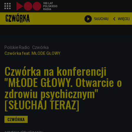
shopping_cart



WIĘCEJ
SŁUCHAJ

Polskie Radio
Czwórka
Czwórka feat. MŁODE GŁOWY
Czwórka na konferencji
"MŁODE GŁOWY. Otwarcie o
zdrowiu psychicznym"
[SŁUCHAJ TERAZ]