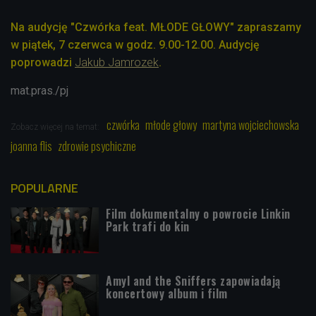
Na audycję "Czwórka feat. MŁODE GŁOWY" zapraszamy
w piątek, 7 czerwca w godz. 9.00-12.00. Audycję
poprowadzi
Jakub Jamrozek
.
mat.pras./pj
czwórka
młode głowy
martyna wojciechowska
Zobacz więcej na temat:
joanna flis
zdrowie psychiczne
POPULARNE
Film dokumentalny o powrocie Linkin
Park trafi do kin
Amyl and the Sniffers zapowiadają
koncertowy album i film