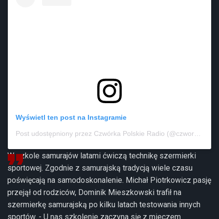
Wyświetl ten post na Instagramie
Post udostępniony przez Czwórka Polskie Radio (@czworka_polskieradio)
W szkole samurajów latami ćwiczą technikę szermierki
sportowej. Zgodnie z samurajską tradycją wiele czasu
poświęcają na samodoskonalenie. Michał Piotrkowicz pasję
przejął od rodziców, Dominik Mieszkowski trafił na
szermierkę samurajską po kilku latach testowania innych
sportów. - U nas szkolenie zaczyna się z mieczem