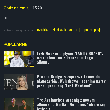
Godzina emisji:
15.20
pj
czwórka
sztuki walki
samuraj
japonia
pasje
Zobacz więcej na temat:
POPULARNE
Eryk Moczko o płycie "FAMILY BRAND":
czerpałem fun z tworzenia tego
albumu
Phoebe Bridgers zaprasza fanów do
planetariów. Wyjątkowe listening party
przed premierą "Lost Weekend"
The Avalanches wracają z nowym
albumem. "No Bad Memories" ukaże się
jesienią