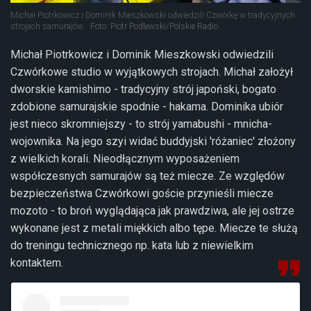
Michał Piotrkowicz i Dominik Mieszkowski odwiedzili Czwórkę w tradycyjnych
strojach samurajów
Foto: Piotr Podlewski/Polskie Radio
Michał Piotrkowicz i Dominik Mieszkowski odwiedzili
Czwórkowe studio w wyjątkowych strojach. Michał założył
dworskie kamishimo - tradycyjny strój japoński, bogato
zdobione samurajskie spodnie - hakama. Dominika ubiór
jest nieco skromniejszy - to strój yamabushi - mnicha-
wojownika. Na jego szyi widać buddyjski 'różaniec' złożony
z wielkich korali. Nieodłącznym wyposażeniem
współczesnych samurajów są też miecze. Ze względów
bezpieczeństwa Czwórkowi goście przynieśli miecze
mozoto - to broń wyglądająca jak prawdziwa, ale jej ostrze
wykonane jest z metali miękkich albo tępe. Miecze te służą
do treningu technicznego np. kata lub z niewielkim
kontaktem.