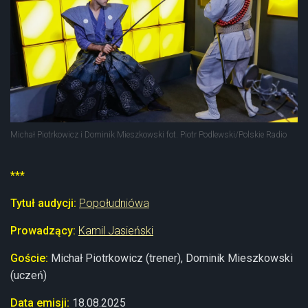
Michał Piotrkowicz i Dominik Mieszkowski fot. Piotr Podlewski/Polskie Radio
***
Tytuł audycji:
Popołudniówa
Prowadzący:
Kamil Jasieński
Goście:
Michał Piotrkowicz (trener), Dominik Mieszkowski
(uczeń)
Data emisji:
18
.08.2025