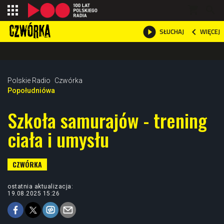
shopping_cart



WIĘCEJ
SŁUCHAJ

Polskie Radio
Czwórka
Popołudniówa
Szkoła samurajów - trening
ciała i umysłu
ostatnia aktualizacja:
19.08.2025 15:26